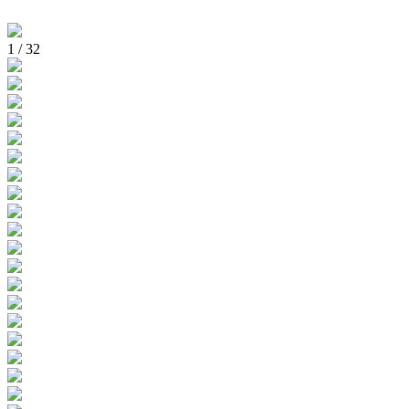
1
/
32