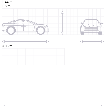
1.44 m
1.8 m
4.05 m