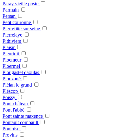
Paray vieille poste
Parmain
Persan
Petit couronne
Pierrefitte sur seine
Pierrelaye
Pithiviers
Plaisir
Pleurtuit
Ploemeur
Ploermel
Plougastel daoulas
Plouzané
Plélan le grand
Pléscop
Poissy
Pont château
Pont l'abbé
Pont sainte maxence
Pontault combault
Pontoise
Provins