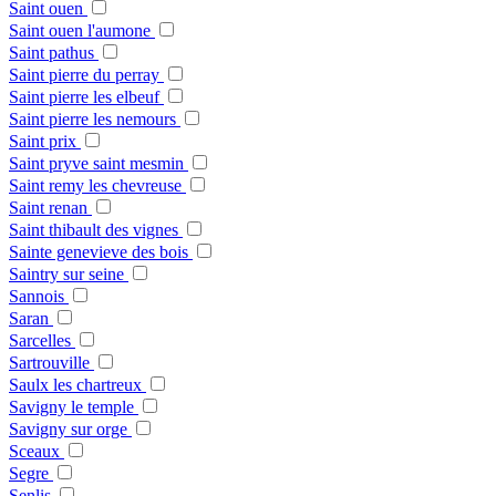
Saint ouen
Saint ouen l'aumone
Saint pathus
Saint pierre du perray
Saint pierre les elbeuf
Saint pierre les nemours
Saint prix
Saint pryve saint mesmin
Saint remy les chevreuse
Saint renan
Saint thibault des vignes
Sainte genevieve des bois
Saintry sur seine
Sannois
Saran
Sarcelles
Sartrouville
Saulx les chartreux
Savigny le temple
Savigny sur orge
Sceaux
Segre
Senlis