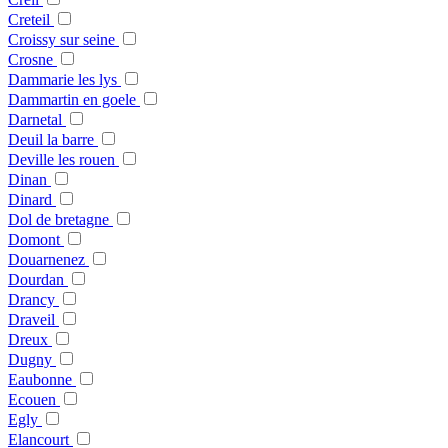
Creteil
Croissy sur seine
Crosne
Dammarie les lys
Dammartin en goele
Darnetal
Deuil la barre
Deville les rouen
Dinan
Dinard
Dol de bretagne
Domont
Douarnenez
Dourdan
Drancy
Draveil
Dreux
Dugny
Eaubonne
Ecouen
Egly
Elancourt