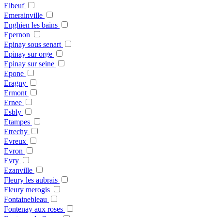
Elbeuf
Emerainville
Enghien les bains
Epernon
Epinay sous senart
Epinay sur orge
Epinay sur seine
Epone
Eragny
Ermont
Ernee
Esbly
Etampes
Etrechy
Evreux
Evron
Evry
Ezanville
Fleury les aubrais
Fleury merogis
Fontainebleau
Fontenay aux roses