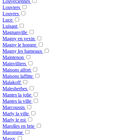
Louveciennes
Louviers
Louvres
Luce
Luisant
Magnanville
Magny en vexin
Magny le hongre
Magny les hameaux
Maintenon
Mainvilliers
Maisons alfort
Maisons laffitte
Malakoff
Malesherbes
Mantes la jolie
Mantes la ville
Marcoussis
Marly la ville
Marly le roi
Marolles en brie
Maromme
Massy