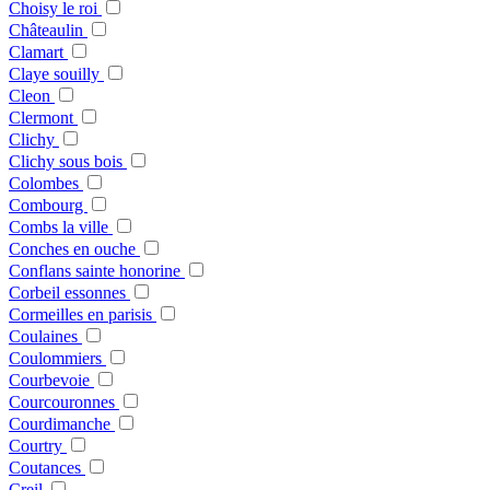
Choisy le roi
Châteaulin
Clamart
Claye souilly
Cleon
Clermont
Clichy
Clichy sous bois
Colombes
Combourg
Combs la ville
Conches en ouche
Conflans sainte honorine
Corbeil essonnes
Cormeilles en parisis
Coulaines
Coulommiers
Courbevoie
Courcouronnes
Courdimanche
Courtry
Coutances
Creil