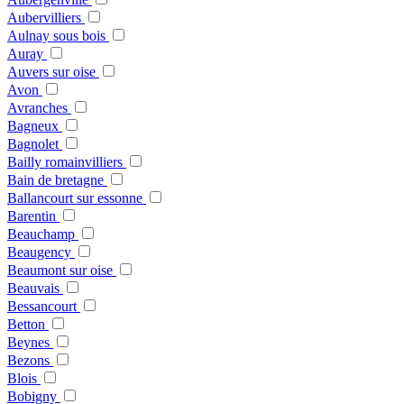
Aubervilliers
Aulnay sous bois
Auray
Auvers sur oise
Avon
Avranches
Bagneux
Bagnolet
Bailly romainvilliers
Bain de bretagne
Ballancourt sur essonne
Barentin
Beauchamp
Beaugency
Beaumont sur oise
Beauvais
Bessancourt
Betton
Beynes
Bezons
Blois
Bobigny