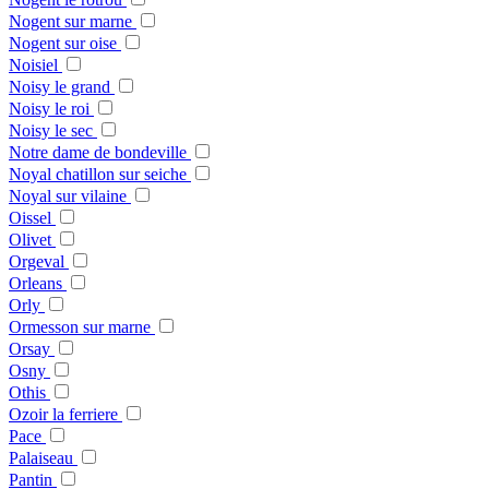
Nogent sur marne
Nogent sur oise
Noisiel
Noisy le grand
Noisy le roi
Noisy le sec
Notre dame de bondeville
Noyal chatillon sur seiche
Noyal sur vilaine
Oissel
Olivet
Orgeval
Orleans
Orly
Ormesson sur marne
Orsay
Osny
Othis
Ozoir la ferriere
Pace
Palaiseau
Pantin