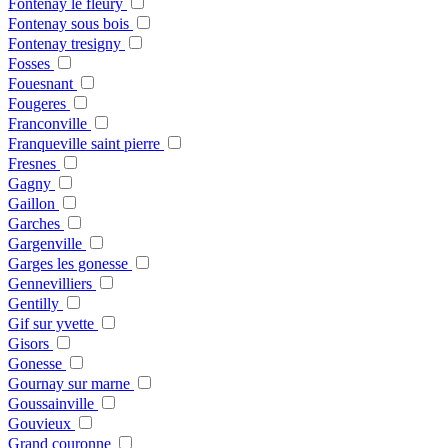
Fontenay le fleury
Fontenay sous bois
Fontenay tresigny
Fosses
Fouesnant
Fougeres
Franconville
Franqueville saint pierre
Fresnes
Gagny
Gaillon
Garches
Gargenville
Garges les gonesse
Gennevilliers
Gentilly
Gif sur yvette
Gisors
Gonesse
Gournay sur marne
Goussainville
Gouvieux
Grand couronne