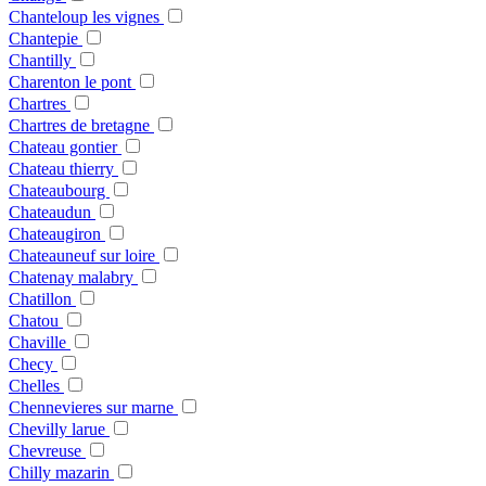
Chanteloup les vignes
Chantepie
Chantilly
Charenton le pont
Chartres
Chartres de bretagne
Chateau gontier
Chateau thierry
Chateaubourg
Chateaudun
Chateaugiron
Chateauneuf sur loire
Chatenay malabry
Chatillon
Chatou
Chaville
Checy
Chelles
Chennevieres sur marne
Chevilly larue
Chevreuse
Chilly mazarin