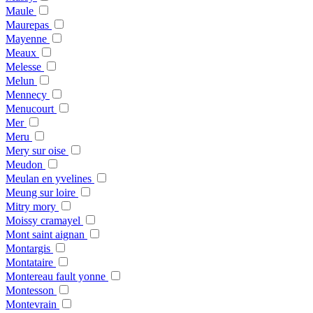
Maule
Maurepas
Mayenne
Meaux
Melesse
Melun
Mennecy
Menucourt
Mer
Meru
Mery sur oise
Meudon
Meulan en yvelines
Meung sur loire
Mitry mory
Moissy cramayel
Mont saint aignan
Montargis
Montataire
Montereau fault yonne
Montesson
Montevrain