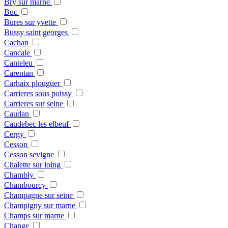
Bry sur marne
Buc
Bures sur yvette
Bussy saint georges
Cachan
Cancale
Canteleu
Carentan
Carhaix plouguer
Carrieres sous poissy
Carrieres sur seine
Caudan
Caudebec les elbeuf
Cergy
Cesson
Cesson sevigne
Chalette sur loing
Chambly
Chambourcy
Champagne sur seine
Champigny sur marne
Champs sur marne
Change