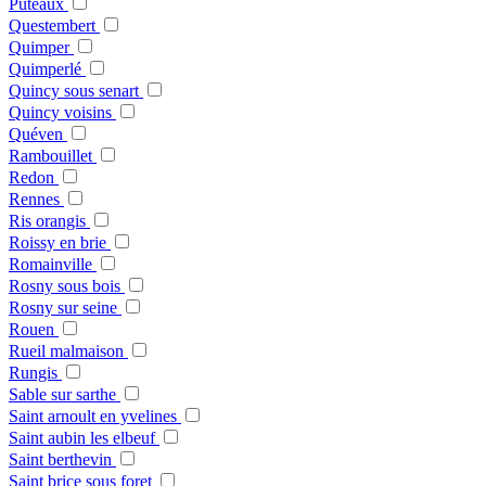
Puteaux
Questembert
Quimper
Quimperlé
Quincy sous senart
Quincy voisins
Quéven
Rambouillet
Redon
Rennes
Ris orangis
Roissy en brie
Romainville
Rosny sous bois
Rosny sur seine
Rouen
Rueil malmaison
Rungis
Sable sur sarthe
Saint arnoult en yvelines
Saint aubin les elbeuf
Saint berthevin
Saint brice sous foret