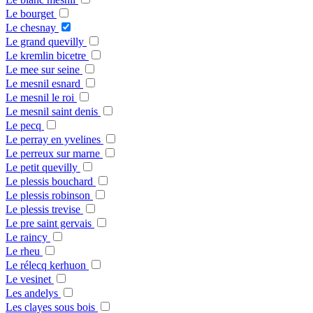
Le bourget
Le chesnay
Le grand quevilly
Le kremlin bicetre
Le mee sur seine
Le mesnil esnard
Le mesnil le roi
Le mesnil saint denis
Le pecq
Le perray en yvelines
Le perreux sur marne
Le petit quevilly
Le plessis bouchard
Le plessis robinson
Le plessis trevise
Le pre saint gervais
Le raincy
Le rheu
Le rélecq kerhuon
Le vesinet
Les andelys
Les clayes sous bois