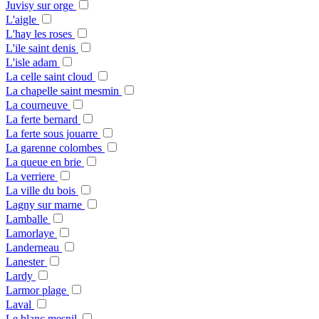
Juvisy sur orge
L'aigle
L'hay les roses
L'ile saint denis
L'isle adam
La celle saint cloud
La chapelle saint mesmin
La courneuve
La ferte bernard
La ferte sous jouarre
La garenne colombes
La queue en brie
La verriere
La ville du bois
Lagny sur marne
Lamballe
Lamorlaye
Landerneau
Lanester
Lardy
Larmor plage
Laval
Le blanc mesnil