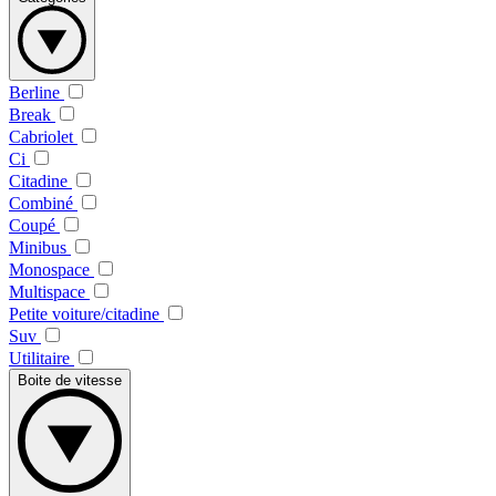
Berline
Break
Cabriolet
Ci
Citadine
Combiné
Coupé
Minibus
Monospace
Multispace
Petite voiture/citadine
Suv
Utilitaire
Boite de vitesse