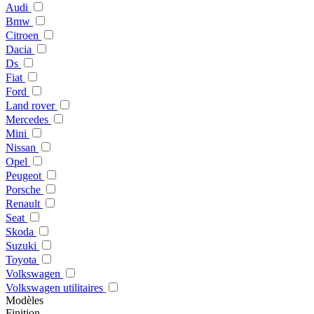
Audi
Bmw
Citroen
Dacia
Ds
Fiat
Ford
Land rover
Mercedes
Mini
Nissan
Opel
Peugeot
Porsche
Renault
Seat
Skoda
Suzuki
Toyota
Volkswagen
Volkswagen utilitaires
Modèles
Finition