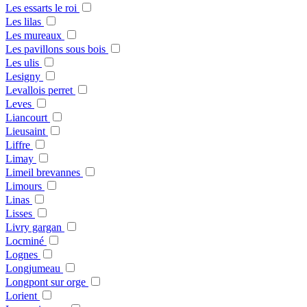
Les essarts le roi
Les lilas
Les mureaux
Les pavillons sous bois
Les ulis
Lesigny
Levallois perret
Leves
Liancourt
Lieusaint
Liffre
Limay
Limeil brevannes
Limours
Linas
Lisses
Livry gargan
Locminé
Lognes
Longjumeau
Longpont sur orge
Lorient