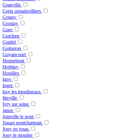
Granville
Gretz armainvilliers
Grigny
Groslay
Guer
Guichen
Guidel
Guipavas
Guyancourt
Hennebont
Herblay
Houilles
Igny
Ingre
Issy les moulineaux
Itteville
Ivry sur seine
Janze
Joinville le pont
Jouars pontchartrain
Jouy en josas
Jouy le moutier