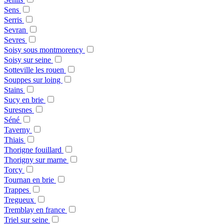
Sens
Serris
Sevran
Sevres
Soisy sous montmorency
Soisy sur seine
Sotteville les rouen
Souppes sur loing
Stains
Sucy en brie
Suresnes
Séné
Taverny
Thiais
Thorigne fouillard
Thorigny sur marne
Torcy
Tournan en brie
Trappes
Tregueux
Tremblay en france
Triel sur seine