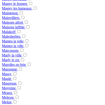
Magny le hongre
Magny les hameaux
Maintenon
Mainvilliers
Maisons alfort
Maisons laffitte
Malakoff
Malesherbes
Mantes la jolie
Mantes la ville
Marcoussis
Marly la ville
Marly le roi
Marolles en brie
Maromme
Massy
Maule
Maurepas
Mayenne
Meaux
Melesse
Melun