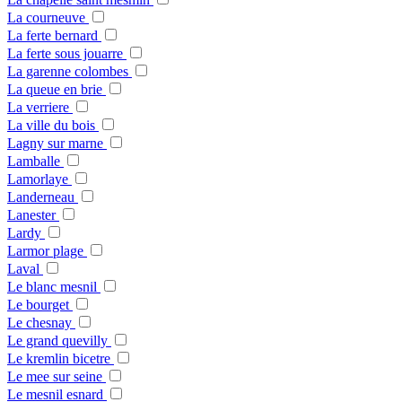
La courneuve
La ferte bernard
La ferte sous jouarre
La garenne colombes
La queue en brie
La verriere
La ville du bois
Lagny sur marne
Lamballe
Lamorlaye
Landerneau
Lanester
Lardy
Larmor plage
Laval
Le blanc mesnil
Le bourget
Le chesnay
Le grand quevilly
Le kremlin bicetre
Le mee sur seine
Le mesnil esnard