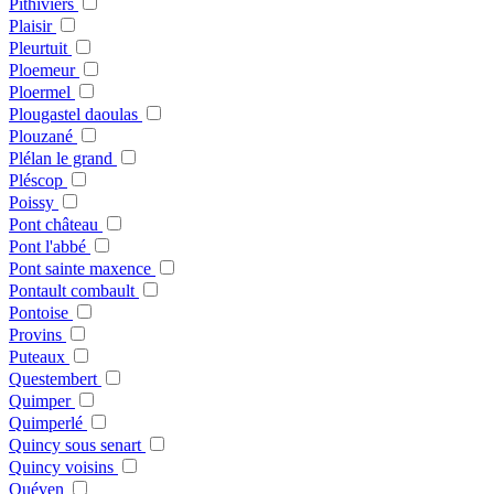
Pithiviers
Plaisir
Pleurtuit
Ploemeur
Ploermel
Plougastel daoulas
Plouzané
Plélan le grand
Pléscop
Poissy
Pont château
Pont l'abbé
Pont sainte maxence
Pontault combault
Pontoise
Provins
Puteaux
Questembert
Quimper
Quimperlé
Quincy sous senart
Quincy voisins
Quéven