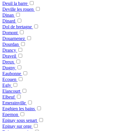
Deuil la barre
Deville les rouen
Dinan
Dinard
Dol de bretagne
Domont
Douarnenez
Dourdan
Drancy
Draveil
Dreux
Dugny
Eaubonne
Ecouen
Egly
Elancourt
Elbeuf
Emerainville
Enghien les bains
Epernon
Epinay sous senart
Epinay sur orge