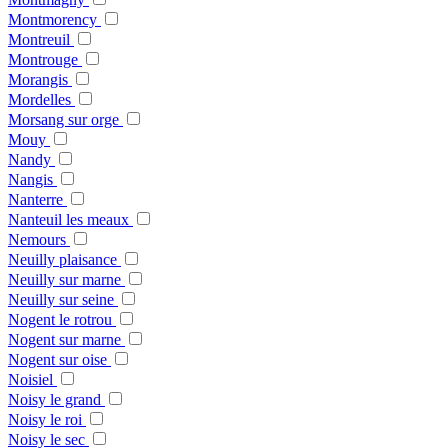
Montmorency
Montreuil
Montrouge
Morangis
Mordelles
Morsang sur orge
Mouy
Nandy
Nangis
Nanterre
Nanteuil les meaux
Nemours
Neuilly plaisance
Neuilly sur marne
Neuilly sur seine
Nogent le rotrou
Nogent sur marne
Nogent sur oise
Noisiel
Noisy le grand
Noisy le roi
Noisy le sec