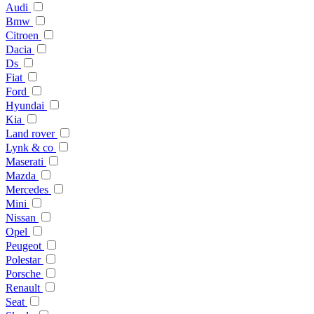
Audi
Bmw
Citroen
Dacia
Ds
Fiat
Ford
Hyundai
Kia
Land rover
Lynk & co
Maserati
Mazda
Mercedes
Mini
Nissan
Opel
Peugeot
Polestar
Porsche
Renault
Seat