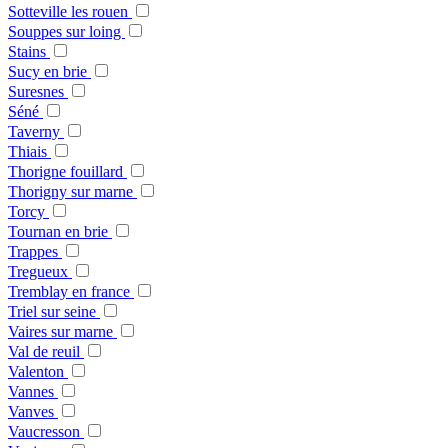
Sotteville les rouen
Souppes sur loing
Stains
Sucy en brie
Suresnes
Séné
Taverny
Thiais
Thorigne fouillard
Thorigny sur marne
Torcy
Tournan en brie
Trappes
Tregueux
Tremblay en france
Triel sur seine
Vaires sur marne
Val de reuil
Valenton
Vannes
Vanves
Vaucresson