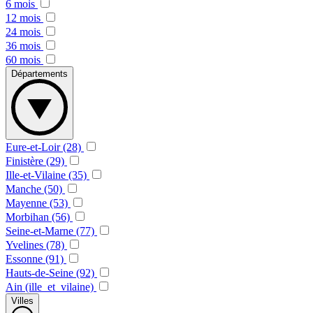
6 mois
12 mois
24 mois
36 mois
60 mois
Départements
Eure-et-Loir (28)
Finistère (29)
Ille-et-Vilaine (35)
Manche (50)
Mayenne (53)
Morbihan (56)
Seine-et-Marne (77)
Yvelines (78)
Essonne (91)
Hauts-de-Seine (92)
Ain (ille_et_vilaine)
Villes