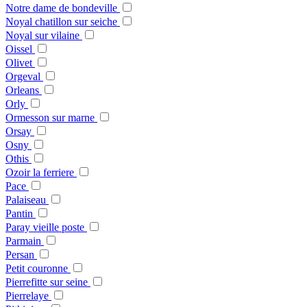
Notre dame de bondeville
Noyal chatillon sur seiche
Noyal sur vilaine
Oissel
Olivet
Orgeval
Orleans
Orly
Ormesson sur marne
Orsay
Osny
Othis
Ozoir la ferriere
Pace
Palaiseau
Pantin
Paray vieille poste
Parmain
Persan
Petit couronne
Pierrefitte sur seine
Pierrelaye