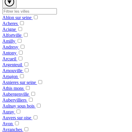
Ablon sur seine
Acheres
Acigne
Alfortville
Amilly
Andresy
Antony
Arcueil
Argenteuil
Arnouville
Arpajon
Asnieres sur seine
Athis mons
Aubergenville
Aubervilliers
Aulnay sous bois
Auray
Auvers sur oise
Avon
Avranches