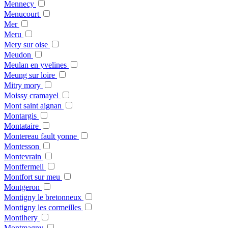
Mennecy
Menucourt
Mer
Meru
Mery sur oise
Meudon
Meulan en yvelines
Meung sur loire
Mitry mory
Moissy cramayel
Mont saint aignan
Montargis
Montataire
Montereau fault yonne
Montesson
Montevrain
Montfermeil
Montfort sur meu
Montgeron
Montigny le bretonneux
Montigny les cormeilles
Montlhery
Montmagny