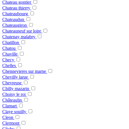
Chateau gontier
Chateau thierry
Chateaubourg
Chateaudun
Chateaugiron
Chateauneuf sur loire
Chatenay malabry
Chatillon
Chatou
Chaville
Checy
Chelles
Chennevieres sur marne
Chevilly larue
Chevreuse
Chilly mazarin
Choisy le roi
Châteaulin
Clamart
Claye souilly
Cleon
Clermont
Clichy