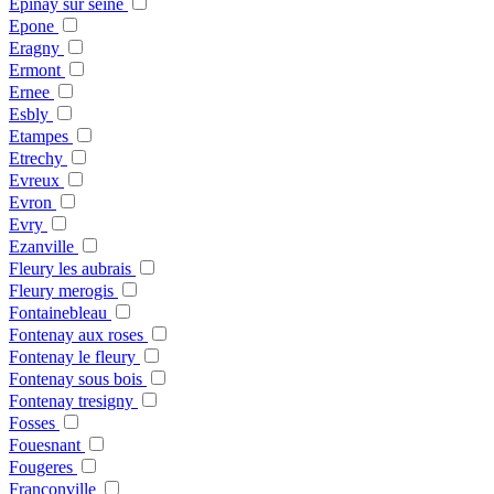
Epinay sur seine
Epone
Eragny
Ermont
Ernee
Esbly
Etampes
Etrechy
Evreux
Evron
Evry
Ezanville
Fleury les aubrais
Fleury merogis
Fontainebleau
Fontenay aux roses
Fontenay le fleury
Fontenay sous bois
Fontenay tresigny
Fosses
Fouesnant
Fougeres
Franconville