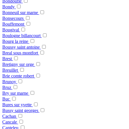
Bondoufle
Bondy
Bonneuil sur marne
Bonsecours
Bouffemont
Bougival
Boulogne billancourt
Bourg la reine
Boussy saint antoine
Breal sous montfort
Brest
Bretigny sur orge
Breuillet
Brie comte robert
Brunoy
Bruz
Bry sur marne
Buc
Bures sur yvette
Bussy saint georges
Cachan
Cancale
Canteleu