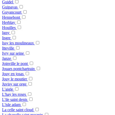
Guidel
Guipavas
Guyancourt
Hennebont
Herblay
Houilles
Igny
Ingre
Issy les moulineaux
Itteville
Ivry sur seine
Janze
Joinville le pont
Jouars pontchartrain
Jouy en josas
Jouy le moutier
Juvisy sur orge
L'aigle
L'hay les roses
L'ile saint denis
L'isle adam
La celle saint cloud
La chapelle saint mesmin