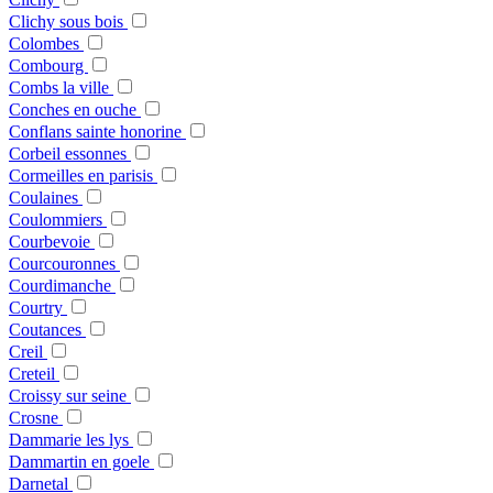
Clichy sous bois
Colombes
Combourg
Combs la ville
Conches en ouche
Conflans sainte honorine
Corbeil essonnes
Cormeilles en parisis
Coulaines
Coulommiers
Courbevoie
Courcouronnes
Courdimanche
Courtry
Coutances
Creil
Creteil
Croissy sur seine
Crosne
Dammarie les lys
Dammartin en goele
Darnetal