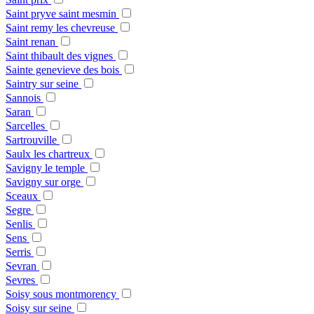
Saint pryve saint mesmin
Saint remy les chevreuse
Saint renan
Saint thibault des vignes
Sainte genevieve des bois
Saintry sur seine
Sannois
Saran
Sarcelles
Sartrouville
Saulx les chartreux
Savigny le temple
Savigny sur orge
Sceaux
Segre
Senlis
Sens
Serris
Sevran
Sevres
Soisy sous montmorency
Soisy sur seine