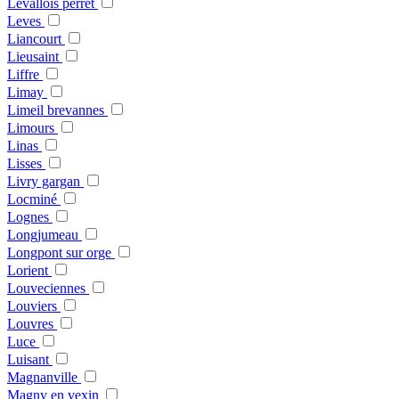
Levallois perret
Leves
Liancourt
Lieusaint
Liffre
Limay
Limeil brevannes
Limours
Linas
Lisses
Livry gargan
Locminé
Lognes
Longjumeau
Longpont sur orge
Lorient
Louveciennes
Louviers
Louvres
Luce
Luisant
Magnanville
Magny en vexin