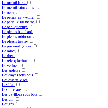
Le mesnil le roi
Le mesnil saint denis
Le pecq
Le perray en yvelines
Le perreux sur marne
Le petit quevilly
Le plessis bouchard
Le plessis robinson
Le plessis trevise
Le pre saint gervais
Le raincy
Le rheu
Le rélecq kerhuon
Le vesinet
Les andelys
Les clayes sous bois
Les essarts le roi
Les lilas
Les mureaux
Les pavillons sous bois
Les ulis
Lesigny