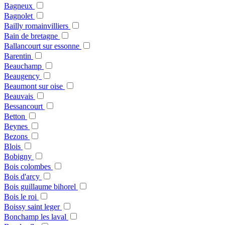
Bagneux
Bagnolet
Bailly romainvilliers
Bain de bretagne
Ballancourt sur essonne
Barentin
Beauchamp
Beaugency
Beaumont sur oise
Beauvais
Bessancourt
Betton
Beynes
Bezons
Blois
Bobigny
Bois colombes
Bois d'arcy
Bois guillaume bihorel
Bois le roi
Boissy saint leger
Bonchamp les laval