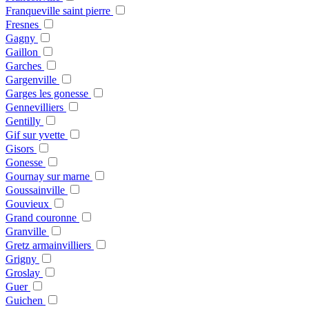
Franqueville saint pierre
Fresnes
Gagny
Gaillon
Garches
Gargenville
Garges les gonesse
Gennevilliers
Gentilly
Gif sur yvette
Gisors
Gonesse
Gournay sur marne
Goussainville
Gouvieux
Grand couronne
Granville
Gretz armainvilliers
Grigny
Groslay
Guer
Guichen