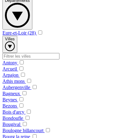
Départements
Eure-et-Loir (28)
Villes
Antony
Arcueil
Arpajon
Athis mons
Aubergenville
Bagneux
Beynes
Bezons
Bois d'arcy
Bondoufle
Bougival
Boulogne billancourt
Bourg la reine