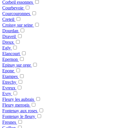
Corbeil essonnes
Courbevoie
Courcouronnes
Creteil
Croissy sur seine
Dourdan
Draveil
Dreux
Egly
Elancourt
Epernon
Epinay sur orge
Epone
Etampes
Etrechy
Evreux
Evry
Fleury les aubrais
Fleury merogis
Fontenay aux roses
Fontenay le fleury
Fresnes
Gaillon