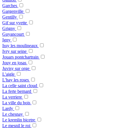
Garches
Gargenville
Gentilly
Gif sur yvette
Grigny
Guyancourt
Igny
Issy les moulineaux
Ivry sur seine
Jouars pontchartrain
Jouy en josas
Juvisy sur orge
L'aigle
L'hay les roses
La celle saint cloud
La ferte bernard
La verriere
La ville du bois
Lardy
Le chesnay
Le kremlin bicetre
Le mesnil le roi