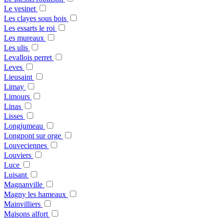
Le vesinet
Les clayes sous bois
Les essarts le roi
Les mureaux
Les ulis
Levallois perret
Leves
Lieusaint
Limay
Limours
Linas
Lisses
Longjumeau
Longpont sur orge
Louveciennes
Louviers
Luce
Luisant
Magnanville
Magny les hameaux
Mainvilliers
Maisons alfort