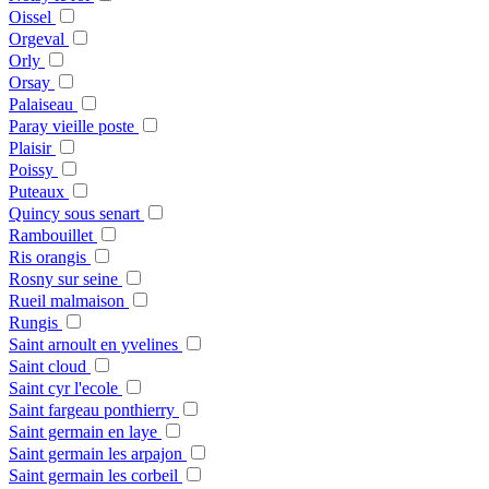
Oissel
Orgeval
Orly
Orsay
Palaiseau
Paray vieille poste
Plaisir
Poissy
Puteaux
Quincy sous senart
Rambouillet
Ris orangis
Rosny sur seine
Rueil malmaison
Rungis
Saint arnoult en yvelines
Saint cloud
Saint cyr l'ecole
Saint fargeau ponthierry
Saint germain en laye
Saint germain les arpajon
Saint germain les corbeil