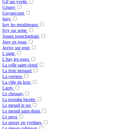
Gif sur yvette
Grigny
Guyancourt
Igny
Issy les moulineaux
Ivry sur seine
Jouars pontchartrain
Jouy en josas
Juvisy sur orge
L'aigle
L'hay les roses
La celle saint cloud
La ferte bernard
La verriere
La ville du bois
Lardy
Le chesnay
Le kremlin bicetre
Le mesnil le roi
Le mesnil saint denis
Le pecq
Le perray en yvelines
Le plessis robinson