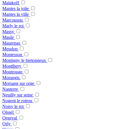
Malakoff
Mantes la jolie
Mantes la ville
Marcoussis
Marly le roi
Massy
Maule
Maurepas
Meudon
Montesson
Montigny le bretonneux
Montlhery
Montrouge
Morangis
Morsang sur orge
Nanterre
Neuilly sur seine
Nogent le rotrou
Noisy le roi
Oissel
Orgeval
Orly