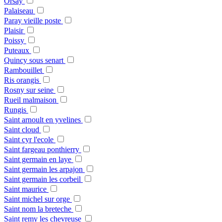
Orsay
Palaiseau
Paray vieille poste
Plaisir
Poissy
Puteaux
Quincy sous senart
Rambouillet
Ris orangis
Rosny sur seine
Rueil malmaison
Rungis
Saint arnoult en yvelines
Saint cloud
Saint cyr l'ecole
Saint fargeau ponthierry
Saint germain en laye
Saint germain les arpajon
Saint germain les corbeil
Saint maurice
Saint michel sur orge
Saint nom la breteche
Saint remy les chevreuse