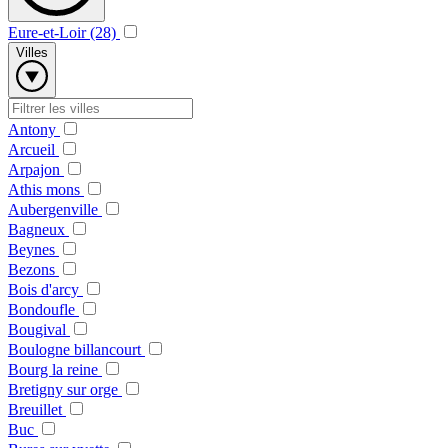
Eure-et-Loir (28)
Villes
Antony
Arcueil
Arpajon
Athis mons
Aubergenville
Bagneux
Beynes
Bezons
Bois d'arcy
Bondoufle
Bougival
Boulogne billancourt
Bourg la reine
Bretigny sur orge
Breuillet
Buc