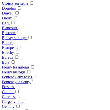
Croissy sur seine
Dourdan
Draveil
Dreux
Egly
Elancourt
Epernon
Epinay sur orge
Epone
Etampes
Etrechy
Evreux
Evry
Fleury les aubrais
Fleury merogis
Fontenay aux roses
Fontenay le fleury
Fresnes
Gaillon
Garches
Gargenville
Gentilly