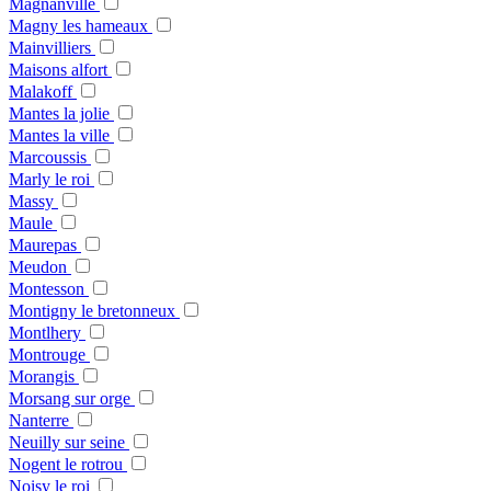
Magnanville
Magny les hameaux
Mainvilliers
Maisons alfort
Malakoff
Mantes la jolie
Mantes la ville
Marcoussis
Marly le roi
Massy
Maule
Maurepas
Meudon
Montesson
Montigny le bretonneux
Montlhery
Montrouge
Morangis
Morsang sur orge
Nanterre
Neuilly sur seine
Nogent le rotrou
Noisy le roi