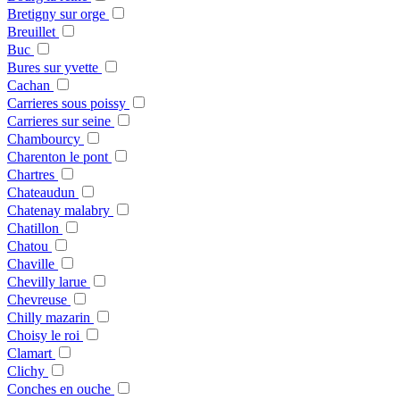
Bretigny sur orge
Breuillet
Buc
Bures sur yvette
Cachan
Carrieres sous poissy
Carrieres sur seine
Chambourcy
Charenton le pont
Chartres
Chateaudun
Chatenay malabry
Chatillon
Chatou
Chaville
Chevilly larue
Chevreuse
Chilly mazarin
Choisy le roi
Clamart
Clichy
Conches en ouche