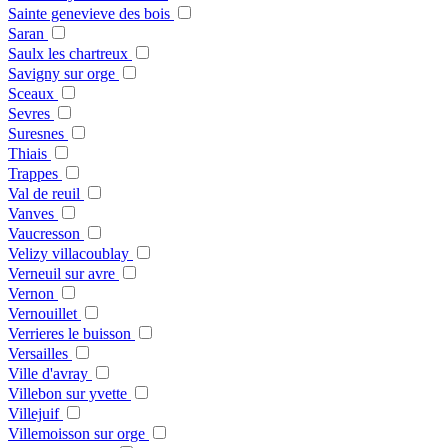
Sainte genevieve des bois
Saran
Saulx les chartreux
Savigny sur orge
Sceaux
Sevres
Suresnes
Thiais
Trappes
Val de reuil
Vanves
Vaucresson
Velizy villacoublay
Verneuil sur avre
Vernon
Vernouillet
Verrieres le buisson
Versailles
Ville d'avray
Villebon sur yvette
Villejuif
Villemoisson sur orge