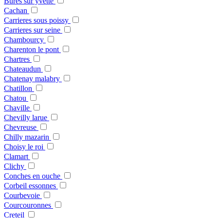
Bures sur yvette
Cachan
Carrieres sous poissy
Carrieres sur seine
Chambourcy
Charenton le pont
Chartres
Chateaudun
Chatenay malabry
Chatillon
Chatou
Chaville
Chevilly larue
Chevreuse
Chilly mazarin
Choisy le roi
Clamart
Clichy
Conches en ouche
Corbeil essonnes
Courbevoie
Courcouronnes
Creteil