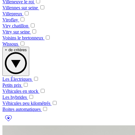
Villeneuve le roi
Villennes sur seine
Villepreux
Viroflay
Viry chatillon
Vitry sur seine
Voisins le bretonneux
Wissous
+ de critères
Les Électriques
Petits prix
Véhicules en stock
Les hybrides
Véhicules peu kilométrés
Boites automatiques