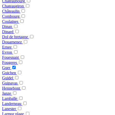
Chateaubourg
Chateaugiron
Châteaulin
Combourg
Coulaines
Dinan
Dinard
Dol de bretagne
Douarnenez
Ernee
Evron
Fouesnant
Fougeres
Guer
Guichen
Guidel
Guipavas
Hennebont
Janze
Lamballe
Landerneau
Lanester
Larmor plage