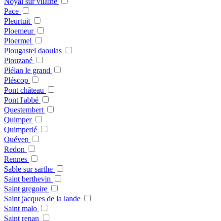
Noyal sur vilaine
Pace
Pleurtuit
Ploemeur
Ploermel
Plougastel daoulas
Plouzané
Plélan le grand
Pléscop
Pont château
Pont l'abbé
Questembert
Quimper
Quimperlé
Quéven
Redon
Rennes
Sable sur sarthe
Saint berthevin
Saint gregoire
Saint jacques de la lande
Saint malo
Saint renan