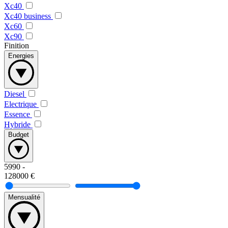
Xc40
Xc40 business
Xc60
Xc90
Finition
Energies
Diesel
Electrique
Essence
Hybride
Budget
5990
-
128000
€
Mensualité