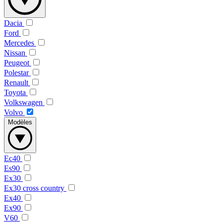
Dacia
Ford
Mercedes
Nissan
Peugeot
Polestar
Renault
Toyota
Volkswagen
Volvo
Modèles
Ec40
Es90
Ex30
Ex30 cross country
Ex40
Ex90
V60