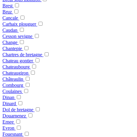
Brest
Bruz
Cancale
Carhaix plouguer
Caudan
Cesson sevigne
Change
Chantepie
Chartres de bretagne
Chateau gontier
Chateaubourg
Chateaugiron
Châteaulin
Combourg
Coulaines
Dinan
Dinard
Dol de bretagne
Douarnenez
Ernee
Evron
Fouesnant