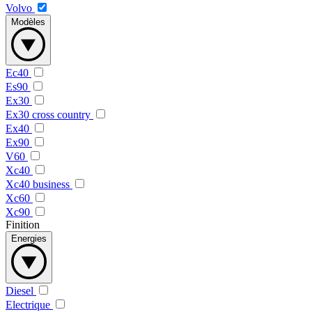
Volvo
Modèles
Ec40
Es90
Ex30
Ex30 cross country
Ex40
Ex90
V60
Xc40
Xc40 business
Xc60
Xc90
Finition
Energies
Diesel
Electrique