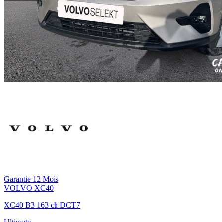
Garantie 12 Mois
VOLVO
XC40
XC40 B3 163 ch DCT7
Ultimate