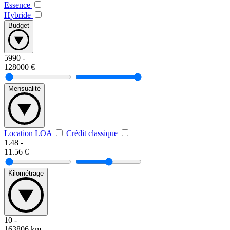
Essence
Hybride
Budget
5990
-
128000
€
Mensualité
Location LOA
Crédit classique
1.48
-
11.56
€
Kilométrage
10
-
163806
km