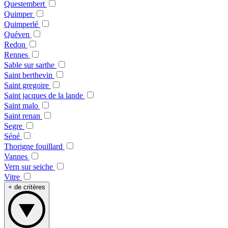
Questembert
Quimper
Quimperlé
Quéven
Redon
Rennes
Sable sur sarthe
Saint berthevin
Saint gregoire
Saint jacques de la lande
Saint malo
Saint renan
Segre
Séné
Thorigne fouillard
Vannes
Vern sur seiche
Vitre
+ de critères