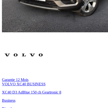
Garantie 12 Mois
VOLVO
XC40 BUSINESS
XC40 D3 AdBlue 150 ch Geartronic 8
Business