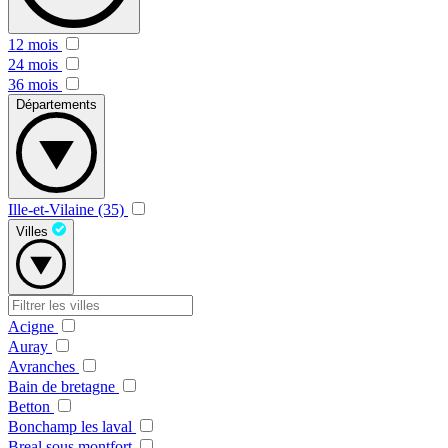
12 mois
24 mois
36 mois
Départements
Ille-et-Vilaine (35)
Villes
Acigne
Auray
Avranches
Bain de bretagne
Betton
Bonchamp les laval
Breal sous montfort