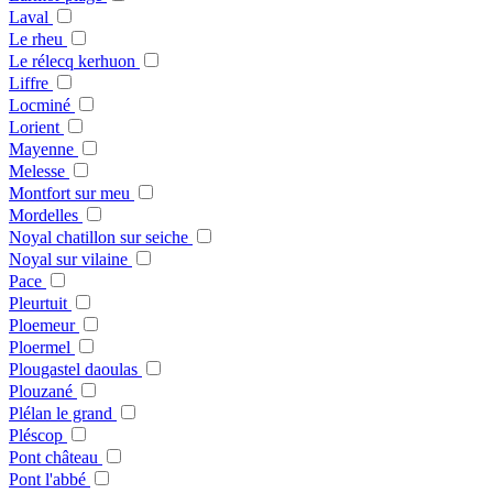
Laval
Le rheu
Le rélecq kerhuon
Liffre
Locminé
Lorient
Mayenne
Melesse
Montfort sur meu
Mordelles
Noyal chatillon sur seiche
Noyal sur vilaine
Pace
Pleurtuit
Ploemeur
Ploermel
Plougastel daoulas
Plouzané
Plélan le grand
Pléscop
Pont château
Pont l'abbé