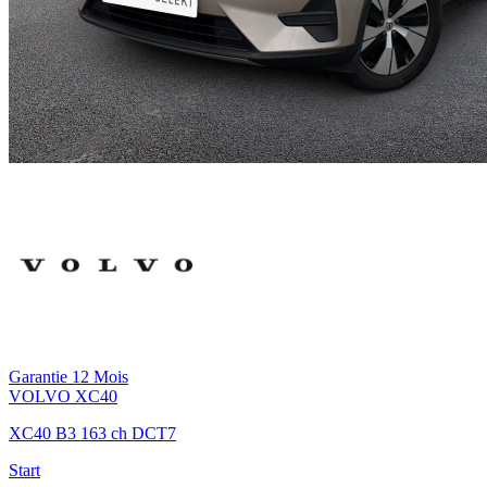
Garantie 12 Mois
VOLVO
XC40
XC40 B3 163 ch DCT7
Start