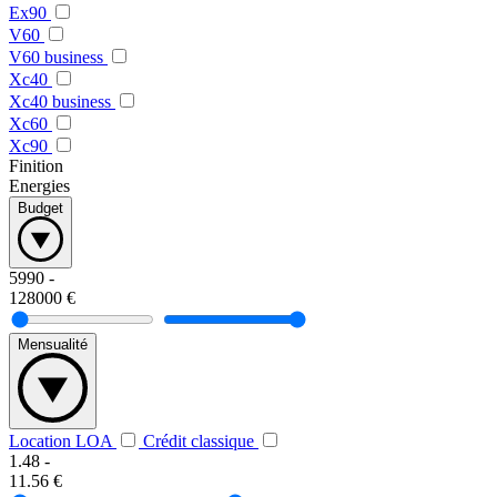
Ex90
V60
V60 business
Xc40
Xc40 business
Xc60
Xc90
Finition
Energies
Budget
5990
-
128000
€
Mensualité
Location LOA
Crédit classique
1.48
-
11.56
€