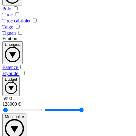
Polo
T roc
T roc cabriolet
Taigo
Tiguan
Finition
Energies
Essence
Hybride
Budget
5990
-
128000
€
Mensualité