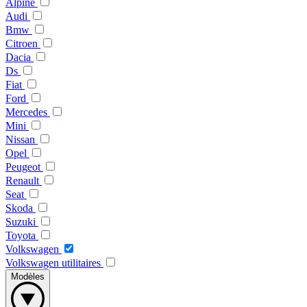
Alpine
Audi
Bmw
Citroen
Dacia
Ds
Fiat
Ford
Mercedes
Mini
Nissan
Opel
Peugeot
Renault
Seat
Skoda
Suzuki
Toyota
Volkswagen
Volkswagen utilitaires
Modèles