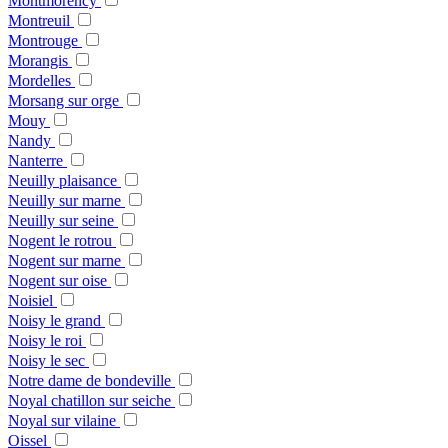
Montmorency
Montreuil
Montrouge
Morangis
Mordelles
Morsang sur orge
Mouy
Nandy
Nanterre
Neuilly plaisance
Neuilly sur marne
Neuilly sur seine
Nogent le rotrou
Nogent sur marne
Nogent sur oise
Noisiel
Noisy le grand
Noisy le roi
Noisy le sec
Notre dame de bondeville
Noyal chatillon sur seiche
Noyal sur vilaine
Oissel