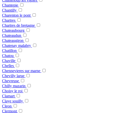
Chanteloup les vignes
Chantepie
Chantilly
Charenton le pont
Chartres
Chartres de bretagne
Chateaubourg
Chateaudun
Chateaugiron
Chatenay malabry
Chatillon
Chatou
Chaville
Chelles
Chennevieres sur marne
Chevilly larue
Chevreuse
Chilly mazarin
Choisy le roi
Clamart
Claye souilly
Cleon
Clermont