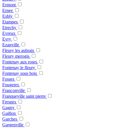
Ermont
Ernee
Esbly
Etampes
Etrechy
Evreux
Evry
Ezanville
Fleury les aubrais
Fleury merogis
Fontenay aux roses
Fontenay le fleury
Fontenay sous bois
Fosses
Fougeres
Franconville
Franqueville saint pierre
Fresnes
Gagny
Gaillon
Garches
Gargenville