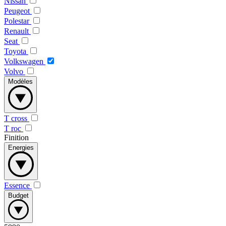
Nissan
Peugeot
Polestar
Renault
Seat
Toyota
Volkswagen
Volvo
Modèles
T cross
T roc
Finition
Energies
Essence
Budget