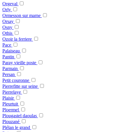
Orgeval
Orly
Ormesson sur marne
Orsay
Osny
Othis
Ozoir la ferriere
Pace
Palaiseau
Pantin
Paray vieille poste
Parmain
Persan
Petit couronne
Pierrefitte sur seine
Pierrelaye
Plaisir
Pleurtuit
Ploermel
Plougastel daoulas
Plouzané
Plélan le grand