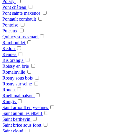
Poissy
Pont château
Pont sainte maxence
Pontault combault
Pontoise
Puteaux
Quincy sous senart
Rambouillet
Redon
Rennes
Ris orangis
Roissy en brie
Romainville
Rosny sous bois
Rosny sur seine
Rouen
Rueil malmaison
Rungis
Saint arnoult en yvelines
Saint aubin les elbeuf
Saint berthevin
Saint brice sous foret
Saint cloud