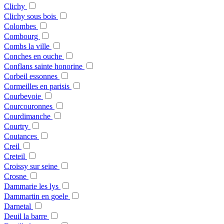
Clichy
Clichy sous bois
Colombes
Combourg
Combs la ville
Conches en ouche
Conflans sainte honorine
Corbeil essonnes
Cormeilles en parisis
Courbevoie
Courcouronnes
Courdimanche
Courtry
Coutances
Creil
Creteil
Croissy sur seine
Crosne
Dammarie les lys
Dammartin en goele
Darnetal
Deuil la barre