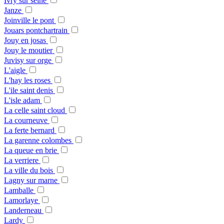
Ivry sur seine
Janze
Joinville le pont
Jouars pontchartrain
Jouy en josas
Jouy le moutier
Juvisy sur orge
L'aigle
L'hay les roses
L'ile saint denis
L'isle adam
La celle saint cloud
La courneuve
La ferte bernard
La garenne colombes
La queue en brie
La verriere
La ville du bois
Lagny sur marne
Lamballe
Lamorlaye
Landerneau
Lardy