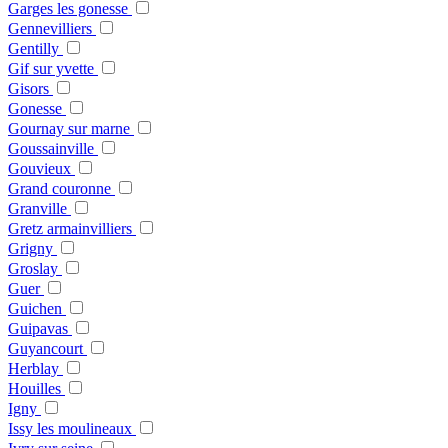
Garges les gonesse
Gennevilliers
Gentilly
Gif sur yvette
Gisors
Gonesse
Gournay sur marne
Goussainville
Gouvieux
Grand couronne
Granville
Gretz armainvilliers
Grigny
Groslay
Guer
Guichen
Guipavas
Guyancourt
Herblay
Houilles
Igny
Issy les moulineaux