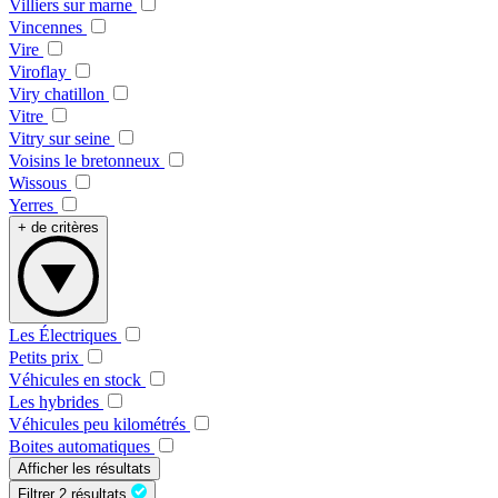
Villiers sur marne
Vincennes
Vire
Viroflay
Viry chatillon
Vitre
Vitry sur seine
Voisins le bretonneux
Wissous
Yerres
+ de critères
Les Électriques
Petits prix
Véhicules en stock
Les hybrides
Véhicules peu kilométrés
Boites automatiques
Afficher les résultats
Filtrer
2 résultats