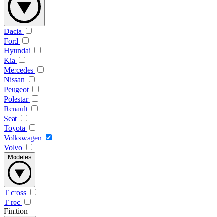
Dacia
Ford
Hyundai
Kia
Mercedes
Nissan
Peugeot
Polestar
Renault
Seat
Toyota
Volkswagen
Volvo
Modèles
T cross
T roc
Finition