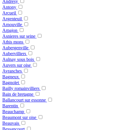
Andresy
Antony
Arcueil
Argenteuil
Arnouville
Arpajon
Asnieres sur seine
Athis mons
Aubergenville
Aubervilliers
Aulnay sous bois
Auvers sur oise
Avranches
Bagneux
Bagnolet
Bailly romainvilliers
Bain de bretagne
Ballancourt sur essonne
Barentin
Beauchamp
Beaumont sur oise
Beauvais
Bessancourt