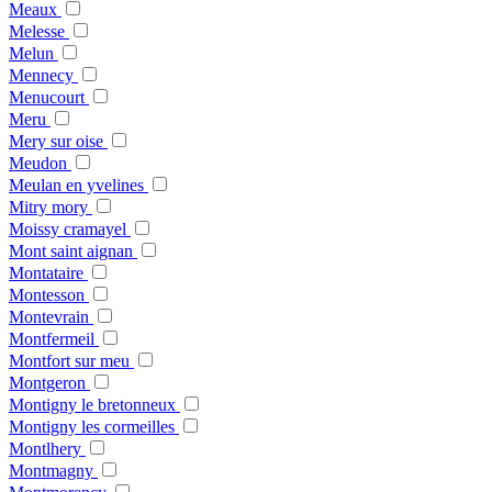
Meaux
Melesse
Melun
Mennecy
Menucourt
Meru
Mery sur oise
Meudon
Meulan en yvelines
Mitry mory
Moissy cramayel
Mont saint aignan
Montataire
Montesson
Montevrain
Montfermeil
Montfort sur meu
Montgeron
Montigny le bretonneux
Montigny les cormeilles
Montlhery
Montmagny