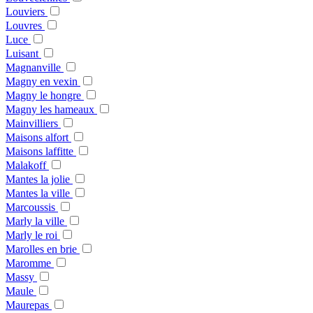
Louviers
Louvres
Luce
Luisant
Magnanville
Magny en vexin
Magny le hongre
Magny les hameaux
Mainvilliers
Maisons alfort
Maisons laffitte
Malakoff
Mantes la jolie
Mantes la ville
Marcoussis
Marly la ville
Marly le roi
Marolles en brie
Maromme
Massy
Maule
Maurepas