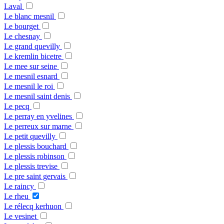
Laval
Le blanc mesnil
Le bourget
Le chesnay
Le grand quevilly
Le kremlin bicetre
Le mee sur seine
Le mesnil esnard
Le mesnil le roi
Le mesnil saint denis
Le pecq
Le perray en yvelines
Le perreux sur marne
Le petit quevilly
Le plessis bouchard
Le plessis robinson
Le plessis trevise
Le pre saint gervais
Le raincy
Le rheu
Le rélecq kerhuon
Le vesinet