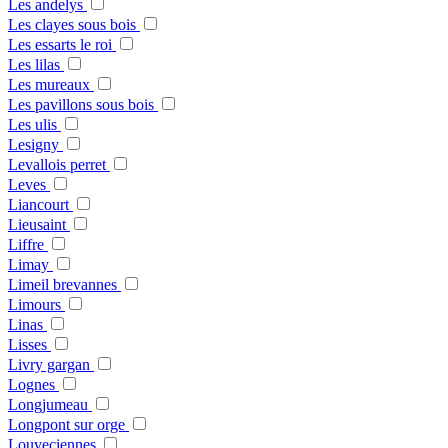
Les andelys
Les clayes sous bois
Les essarts le roi
Les lilas
Les mureaux
Les pavillons sous bois
Les ulis
Lesigny
Levallois perret
Leves
Liancourt
Lieusaint
Liffre
Limay
Limeil brevannes
Limours
Linas
Lisses
Livry gargan
Lognes
Longjumeau
Longpont sur orge
Louveciennes