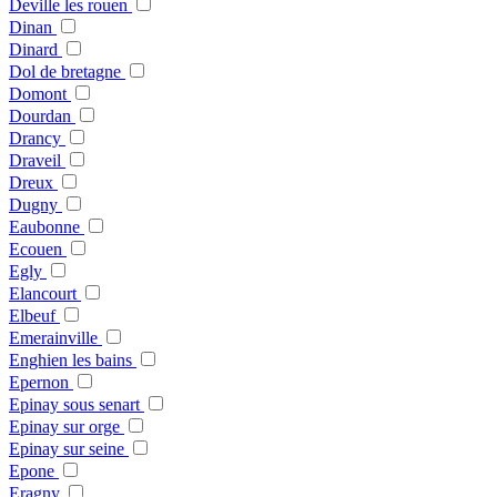
Deville les rouen
Dinan
Dinard
Dol de bretagne
Domont
Dourdan
Drancy
Draveil
Dreux
Dugny
Eaubonne
Ecouen
Egly
Elancourt
Elbeuf
Emerainville
Enghien les bains
Epernon
Epinay sous senart
Epinay sur orge
Epinay sur seine
Epone
Eragny