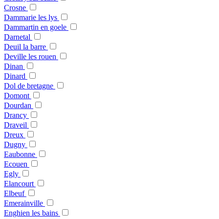
Crosne
Dammarie les lys
Dammartin en goele
Darnetal
Deuil la barre
Deville les rouen
Dinan
Dinard
Dol de bretagne
Domont
Dourdan
Drancy
Draveil
Dreux
Dugny
Eaubonne
Ecouen
Egly
Elancourt
Elbeuf
Emerainville
Enghien les bains