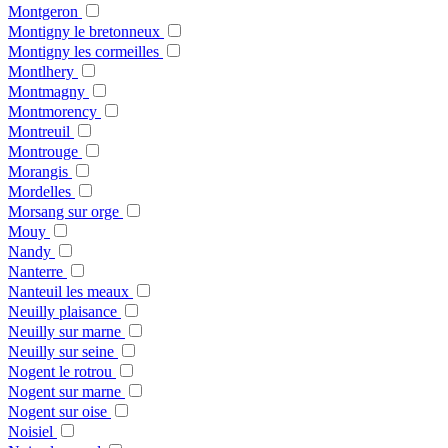
Montgeron
Montigny le bretonneux
Montigny les cormeilles
Montlhery
Montmagny
Montmorency
Montreuil
Montrouge
Morangis
Mordelles
Morsang sur orge
Mouy
Nandy
Nanterre
Nanteuil les meaux
Neuilly plaisance
Neuilly sur marne
Neuilly sur seine
Nogent le rotrou
Nogent sur marne
Nogent sur oise
Noisiel