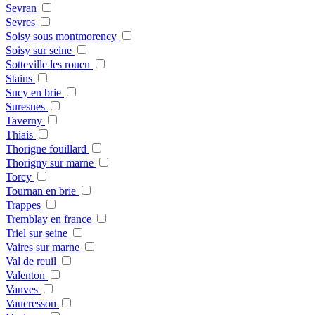
Sevran
Sevres
Soisy sous montmorency
Soisy sur seine
Sotteville les rouen
Stains
Sucy en brie
Suresnes
Taverny
Thiais
Thorigne fouillard
Thorigny sur marne
Torcy
Tournan en brie
Trappes
Tremblay en france
Triel sur seine
Vaires sur marne
Val de reuil
Valenton
Vanves
Vaucresson