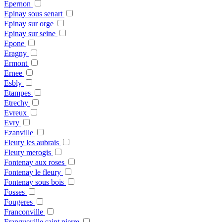
Epernon
Epinay sous senart
Epinay sur orge
Epinay sur seine
Epone
Eragny
Ermont
Ernee
Esbly
Etampes
Etrechy
Evreux
Evry
Ezanville
Fleury les aubrais
Fleury merogis
Fontenay aux roses
Fontenay le fleury
Fontenay sous bois
Fosses
Fougeres
Franconville
Franqueville saint pierre