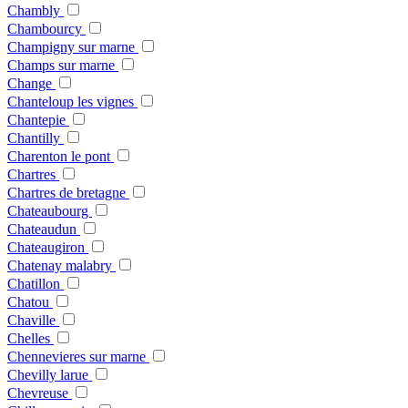
Chambly
Chambourcy
Champigny sur marne
Champs sur marne
Change
Chanteloup les vignes
Chantepie
Chantilly
Charenton le pont
Chartres
Chartres de bretagne
Chateaubourg
Chateaudun
Chateaugiron
Chatenay malabry
Chatillon
Chatou
Chaville
Chelles
Chennevieres sur marne
Chevilly larue
Chevreuse