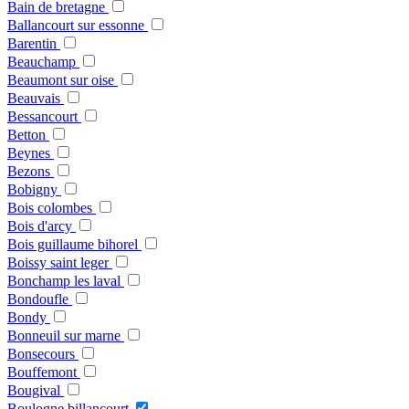
Bain de bretagne
Ballancourt sur essonne
Barentin
Beauchamp
Beaumont sur oise
Beauvais
Bessancourt
Betton
Beynes
Bezons
Bobigny
Bois colombes
Bois d'arcy
Bois guillaume bihorel
Boissy saint leger
Bonchamp les laval
Bondoufle
Bondy
Bonneuil sur marne
Bonsecours
Bouffemont
Bougival
Boulogne billancourt