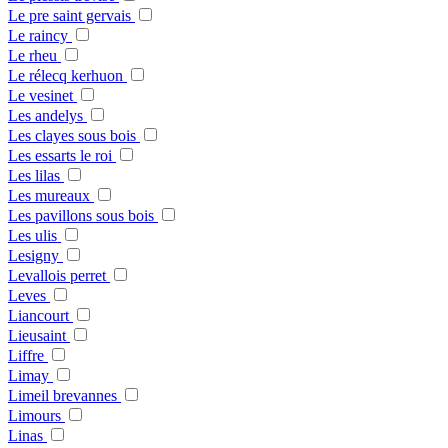
Le pre saint gervais
Le raincy
Le rheu
Le rélecq kerhuon
Le vesinet
Les andelys
Les clayes sous bois
Les essarts le roi
Les lilas
Les mureaux
Les pavillons sous bois
Les ulis
Lesigny
Levallois perret
Leves
Liancourt
Lieusaint
Liffre
Limay
Limeil brevannes
Limours
Linas