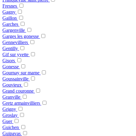
Fresnes
Gagny
Gaillon
Garches
Gargenville
Garges les gonesse
Gennevilliers
Gentilly
Gif sur yvette
Gisors
Gonesse
Gournay sur marne
Goussainville
Gouvieux
Grand couronne
Granville
Gretz armainvilliers
Grigny
Groslay
Guer
Guichen
Guipavas