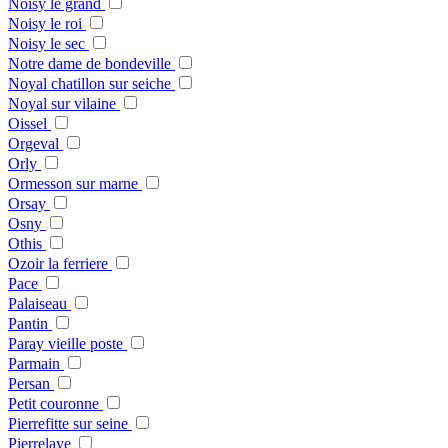
Noisy le grand
Noisy le roi
Noisy le sec
Notre dame de bondeville
Noyal chatillon sur seiche
Noyal sur vilaine
Oissel
Orgeval
Orly
Ormesson sur marne
Orsay
Osny
Othis
Ozoir la ferriere
Pace
Palaiseau
Pantin
Paray vieille poste
Parmain
Persan
Petit couronne
Pierrefitte sur seine
Pierrelaye