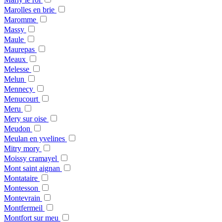
Marolles en brie
Maromme
Massy
Maule
Maurepas
Meaux
Melesse
Melun
Mennecy
Menucourt
Meru
Mery sur oise
Meudon
Meulan en yvelines
Mitry mory
Moissy cramayel
Mont saint aignan
Montataire
Montesson
Montevrain
Montfermeil
Montfort sur meu