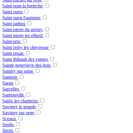
Saint nom la breteche
Saint ouen
Saint ouen l'aumone
Saint pathus
Saint pierre du perray
Saint pierre les elbeuf
Saint prix
Saint remy les chevreuse
Saint renan
Saint thibault des vignes
Sainte genevieve des bois
Saintry sur seine
Sannois
Saran
Sarcelles
Sartrouville
Saulx les chartreux
Savigny le temple
Savigny sur orge
Sceaux
Senlis
Serris