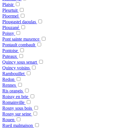
Plaisir
Pleurtuit
Ploermel
Plougastel daoulas
Plouzané
Poissy
Pont sainte maxence
Pontault combault
Pontoise
Puteaux
Quincy sous senart
Quincy voisins
Rambouillet
Redon
Rennes
Ris orangis
Roissy en brie
Romainville
Rosny sous bois
Rosny sur seine
Rouen
Rueil malmaison