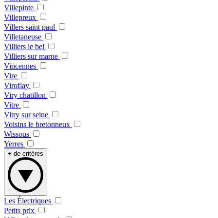
Villepinte
Villepreux
Villers saint paul
Villetaneuse
Villiers le bel
Villiers sur marne
Vincennes
Vire
Viroflay
Viry chatillon
Vitre
Vitry sur seine
Voisins le bretonneux
Wissous
Yerres
+ de critères
Les Électriques
Petits prix