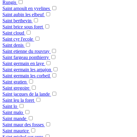
Rungis
Saint arnoult en yvelines
Saint aubin les elbeuf
Saint berthevin
Saint brice sous foret
Saint cloud
Saint cyr l'ecole
Saint denis
Saint etienne du rouvray
Saint fargeau ponthierry
Saint germain en laye
Saint germain les arpajon
Saint germain les corbeil
Saint gratien
Saint gregoire
Saint jacques de la lande
Saint leu la foret
Saint lo
Saint malo
Saint mande
Saint maur des fosses
Saint maurice
Saint michel sur orge