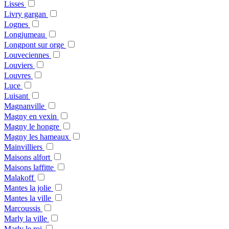
Lisses
Livry gargan
Lognes
Longjumeau
Longpont sur orge
Louveciennes
Louviers
Louvres
Luce
Luisant
Magnanville
Magny en vexin
Magny le hongre
Magny les hameaux
Mainvilliers
Maisons alfort
Maisons laffitte
Malakoff
Mantes la jolie
Mantes la ville
Marcoussis
Marly la ville
Marly le roi