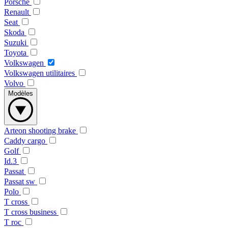
Porsche
Renault
Seat
Skoda
Suzuki
Toyota
Volkswagen
Volkswagen utilitaires
Volvo
Modèles
Arteon shooting brake
Caddy cargo
Golf
Id.3
Passat
Passat sw
Polo
T cross
T cross business
T roc