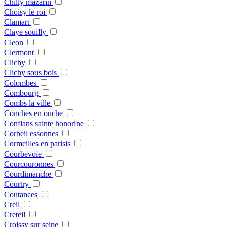
Chilly mazarin
Choisy le roi
Clamart
Claye souilly
Cleon
Clermont
Clichy
Clichy sous bois
Colombes
Combourg
Combs la ville
Conches en ouche
Conflans sainte honorine
Corbeil essonnes
Cormeilles en parisis
Courbevoie
Courcouronnes
Courdimanche
Courtry
Coutances
Creil
Creteil
Croissy sur seine