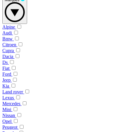
Alpine
Audi
Bmw
Citroen
Cupra
Dacia
Ds
Fiat
Ford
Jeep
Kia
Land rover
Lexus
Mercedes
Mini
Nissan
Opel
Peugeot