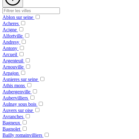
Ablon sur seine
Acheres
Acigne
Alfortville
Andresy
Antony
Arcueil
Argenteuil
Arnouville
Arpajon
Asnieres sur seine
Athis mons
Aubergenville
Aubervilliers
Aulnay sous bois
Auvers sur oise
Avranches
Bagneux
Bagnolet
Bailly romainvilliers