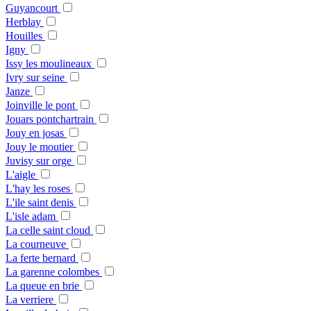
Guyancourt
Herblay
Houilles
Igny
Issy les moulineaux
Ivry sur seine
Janze
Joinville le pont
Jouars pontchartrain
Jouy en josas
Jouy le moutier
Juvisy sur orge
L'aigle
L'hay les roses
L'ile saint denis
L'isle adam
La celle saint cloud
La courneuve
La ferte bernard
La garenne colombes
La queue en brie
La verriere