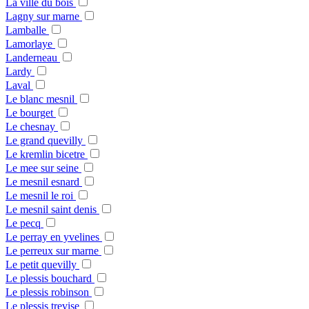
La ville du bois
Lagny sur marne
Lamballe
Lamorlaye
Landerneau
Lardy
Laval
Le blanc mesnil
Le bourget
Le chesnay
Le grand quevilly
Le kremlin bicetre
Le mee sur seine
Le mesnil esnard
Le mesnil le roi
Le mesnil saint denis
Le pecq
Le perray en yvelines
Le perreux sur marne
Le petit quevilly
Le plessis bouchard
Le plessis robinson
Le plessis trevise