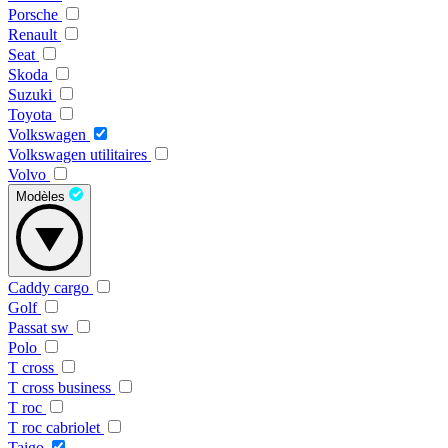
Porsche
Renault
Seat
Skoda
Suzuki
Toyota
Volkswagen
Volkswagen utilitaires
Volvo
Modèles
Caddy cargo
Golf
Passat sw
Polo
T cross
T cross business
T roc
T roc cabriolet
Taigo