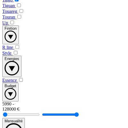
Tiguan
Touareg
Touran
Up
Finition
R line
Style
Energies
Essence
Budget
5990
-
128000
€
Mensualité