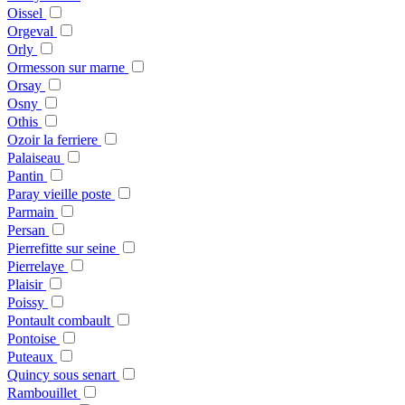
Oissel
Orgeval
Orly
Ormesson sur marne
Orsay
Osny
Othis
Ozoir la ferriere
Palaiseau
Pantin
Paray vieille poste
Parmain
Persan
Pierrefitte sur seine
Pierrelaye
Plaisir
Poissy
Pontault combault
Pontoise
Puteaux
Quincy sous senart
Rambouillet