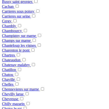
Bussy saint georges
Cachan
Carrieres sous poissy
Carrieres sur seine
Cergy
Chambly
Chambourcy
Champigny sur marne
Champs sur marne
Chanteloup les vignes
Charenton le pont
Chartres
Chateaudun
Chatenay malabry
Chatillon
Chatou
Chaville
Chelles
Chennevieres sur marne
Chevilly larue
Chevreuse
Chilly mazarin
Choisy le roi