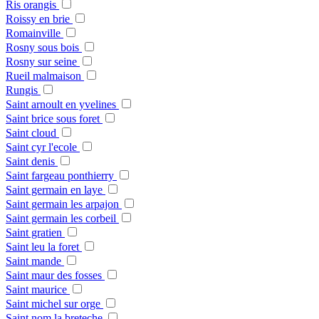
Ris orangis
Roissy en brie
Romainville
Rosny sous bois
Rosny sur seine
Rueil malmaison
Rungis
Saint arnoult en yvelines
Saint brice sous foret
Saint cloud
Saint cyr l'ecole
Saint denis
Saint fargeau ponthierry
Saint germain en laye
Saint germain les arpajon
Saint germain les corbeil
Saint gratien
Saint leu la foret
Saint mande
Saint maur des fosses
Saint maurice
Saint michel sur orge
Saint nom la breteche