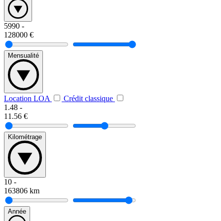
5990
-
128000
€
Mensualité
Location LOA
Crédit classique
1.48
-
11.56
€
Kilométrage
10
-
163806
km
Année