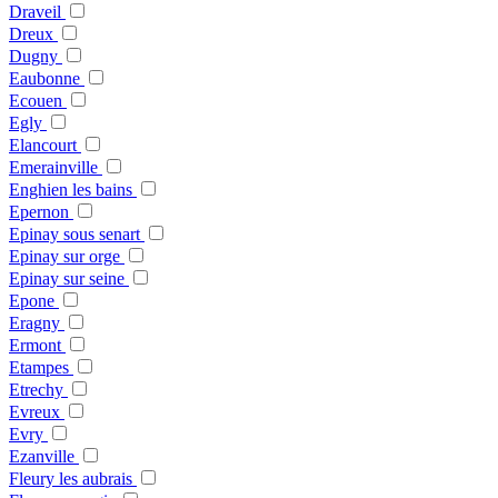
Draveil
Dreux
Dugny
Eaubonne
Ecouen
Egly
Elancourt
Emerainville
Enghien les bains
Epernon
Epinay sous senart
Epinay sur orge
Epinay sur seine
Epone
Eragny
Ermont
Etampes
Etrechy
Evreux
Evry
Ezanville
Fleury les aubrais