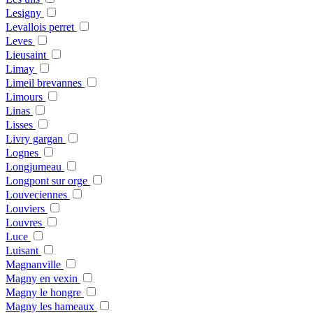
Lesigny
Levallois perret
Leves
Lieusaint
Limay
Limeil brevannes
Limours
Linas
Lisses
Livry gargan
Lognes
Longjumeau
Longpont sur orge
Louveciennes
Louviers
Louvres
Luce
Luisant
Magnanville
Magny en vexin
Magny le hongre
Magny les hameaux