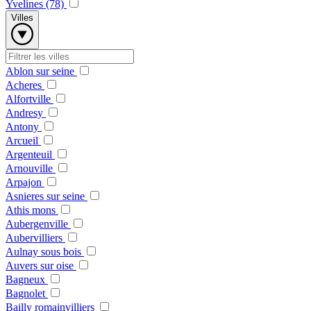
Yvelines (78)
Villes
Ablon sur seine
Acheres
Alfortville
Andresy
Antony
Arcueil
Argenteuil
Arnouville
Arpajon
Asnieres sur seine
Athis mons
Aubergenville
Aubervilliers
Aulnay sous bois
Auvers sur oise
Bagneux
Bagnolet
Bailly romainvilliers