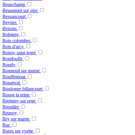
Beauchamp
Beaumont sur oise
Bessancourt
Beynes
Bezons
Bobigny
Bois colombes
Bois d'arcy
Boissy saint leger
Bondoufle
Bondy
Bonneuil sur marne
Bouffemont
Bougival
Boulogne billancourt
Bourg la reine
Bretigny sur orge
Breuillet
Brunoy
Bry sur marne
Buc
Bures sur yvette