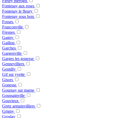
Fleury merogis
Fontenay aux roses
Fontenay le fleury
Fontenay sous bois
Fosses
Franconville
Fresnes
Gagny
Gaillon
Garches
Gargenville
Garges les gonesse
Gennevilliers
Gentilly
Gif sur yvette
Gisors
Gonesse
Gournay sur marne
Goussainville
Gouvieux
Gretz armainvilliers
Grigny
Groslay