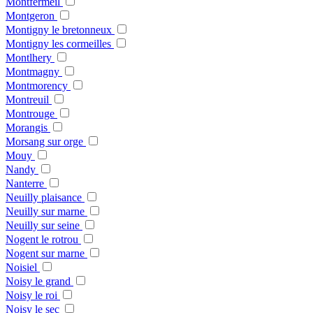
Montfermeil
Montgeron
Montigny le bretonneux
Montigny les cormeilles
Montlhery
Montmagny
Montmorency
Montreuil
Montrouge
Morangis
Morsang sur orge
Mouy
Nandy
Nanterre
Neuilly plaisance
Neuilly sur marne
Neuilly sur seine
Nogent le rotrou
Nogent sur marne
Noisiel
Noisy le grand
Noisy le roi
Noisy le sec