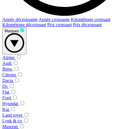
Année décroissante
Année croissante
Kilométrage croissant
Kilométrage décroissant
Prix croissant
Prix décroissant
Marques
Alpine
Audi
Bmw
Citroen
Dacia
Ds
Fiat
Ford
Hyundai
Kia
Land rover
Lynk & co
Maserati