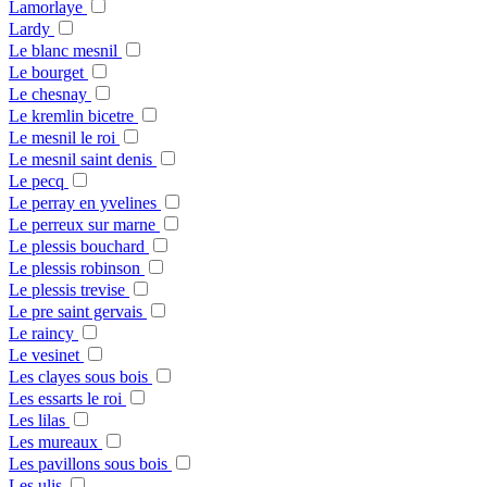
Lamorlaye
Lardy
Le blanc mesnil
Le bourget
Le chesnay
Le kremlin bicetre
Le mesnil le roi
Le mesnil saint denis
Le pecq
Le perray en yvelines
Le perreux sur marne
Le plessis bouchard
Le plessis robinson
Le plessis trevise
Le pre saint gervais
Le raincy
Le vesinet
Les clayes sous bois
Les essarts le roi
Les lilas
Les mureaux
Les pavillons sous bois
Les ulis