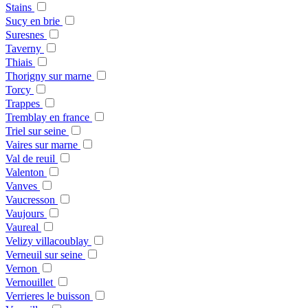
Stains
Sucy en brie
Suresnes
Taverny
Thiais
Thorigny sur marne
Torcy
Trappes
Tremblay en france
Triel sur seine
Vaires sur marne
Val de reuil
Valenton
Vanves
Vaucresson
Vaujours
Vaureal
Velizy villacoublay
Verneuil sur seine
Vernon
Vernouillet
Verrieres le buisson