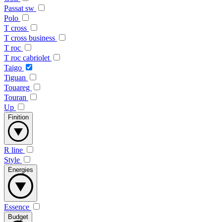
Passat sw
Polo
T cross
T cross business
T roc
T roc cabriolet
Taigo
Tiguan
Touareg
Touran
Up
Finition
R line
Style
Energies
Essence
Budget