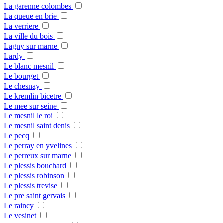
La garenne colombes
La queue en brie
La verriere
La ville du bois
Lagny sur marne
Lardy
Le blanc mesnil
Le bourget
Le chesnay
Le kremlin bicetre
Le mee sur seine
Le mesnil le roi
Le mesnil saint denis
Le pecq
Le perray en yvelines
Le perreux sur marne
Le plessis bouchard
Le plessis robinson
Le plessis trevise
Le pre saint gervais
Le raincy
Le vesinet