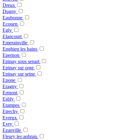
Dreux
Dugny
Eaubonne
Ecouen
Egly
Elancourt
Emerainville
Enghien les bains
Epernon
Epinay sous senart
Epinay sur orge
Epinay sur seine
Epone
Eragny
Ermont
Esbly
Etampes
Etrechy
Evreux
Evry
Ezanville
Fleury les aubrais