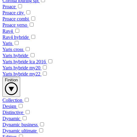
Corolla touring spt
Proace
Proace city
Proace combi
Proace verso
Rav4
Rav4 hybride
Yaris
Yaris cross
Yaris hybride
Yaris hybride lca 2016
Yaris hybride my20
Yaris hybride my22
Finition
Collection
Design
Distinctive
Dynamic
Dynamic business
Dynamic ultimate
Edition