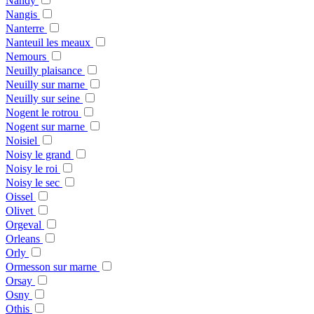
Nandy
Nangis
Nanterre
Nanteuil les meaux
Nemours
Neuilly plaisance
Neuilly sur marne
Neuilly sur seine
Nogent le rotrou
Nogent sur marne
Noisiel
Noisy le grand
Noisy le roi
Noisy le sec
Oissel
Olivet
Orgeval
Orleans
Orly
Ormesson sur marne
Orsay
Osny
Othis