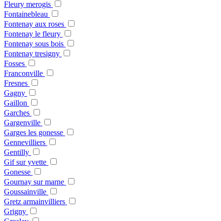
Fleury merogis
Fontainebleau
Fontenay aux roses
Fontenay le fleury
Fontenay sous bois
Fontenay tresigny
Fosses
Franconville
Fresnes
Gagny
Gaillon
Garches
Gargenville
Garges les gonesse
Gennevilliers
Gentilly
Gif sur yvette
Gonesse
Gournay sur marne
Goussainville
Gretz armainvilliers
Grigny