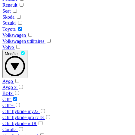
Renault
Seat
Skoda
Suzuki
Toyota
Volkswagen
Volkswagen utilitaires
Volvo
Modèles
Aygo
Aygo x
Bz4x
C hr
C hr+
C hr hybride my22
C hr hybride pro rc18
C hr hybride rc18
Corolla