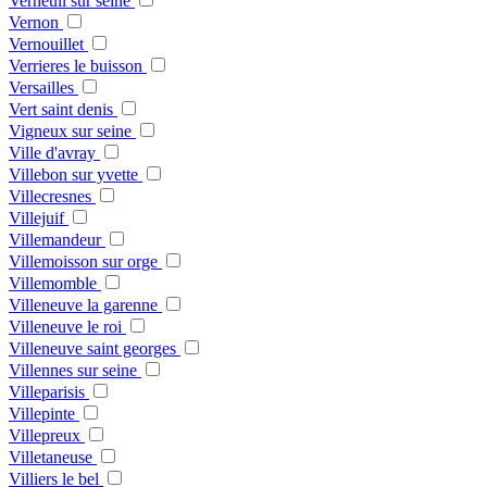
Verneuil sur seine
Vernon
Vernouillet
Verrieres le buisson
Versailles
Vert saint denis
Vigneux sur seine
Ville d'avray
Villebon sur yvette
Villecresnes
Villejuif
Villemandeur
Villemoisson sur orge
Villemomble
Villeneuve la garenne
Villeneuve le roi
Villeneuve saint georges
Villennes sur seine
Villeparisis
Villepinte
Villepreux
Villetaneuse
Villiers le bel