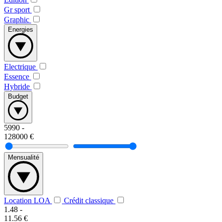
Gr sport
Graphic
Energies
Electrique
Essence
Hybride
Budget
5990
-
128000
€
Mensualité
Location LOA
Crédit classique
1.48
-
11.56
€