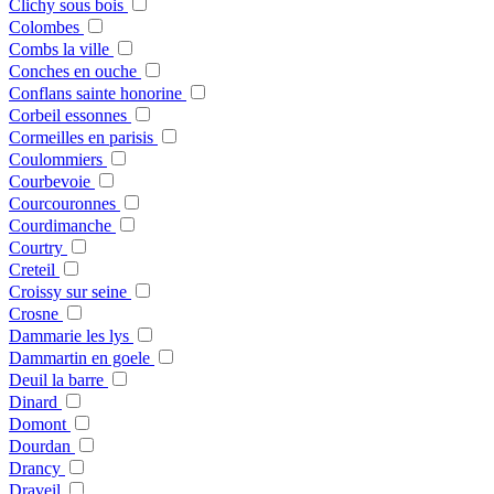
Clichy sous bois
Colombes
Combs la ville
Conches en ouche
Conflans sainte honorine
Corbeil essonnes
Cormeilles en parisis
Coulommiers
Courbevoie
Courcouronnes
Courdimanche
Courtry
Creteil
Croissy sur seine
Crosne
Dammarie les lys
Dammartin en goele
Deuil la barre
Dinard
Domont
Dourdan
Drancy
Draveil