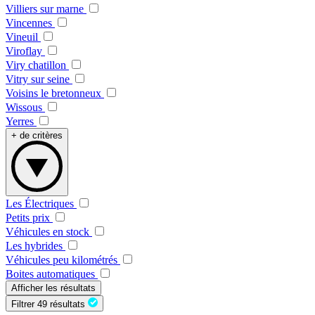
Villiers sur marne
Vincennes
Vineuil
Viroflay
Viry chatillon
Vitry sur seine
Voisins le bretonneux
Wissous
Yerres
+ de critères
Les Électriques
Petits prix
Véhicules en stock
Les hybrides
Véhicules peu kilométrés
Boites automatiques
Afficher les résultats
Filtrer
49 résultats