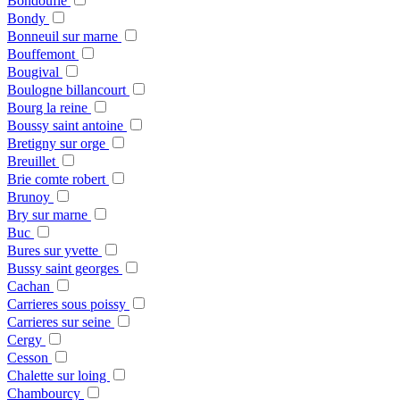
Bondoufle
Bondy
Bonneuil sur marne
Bouffemont
Bougival
Boulogne billancourt
Bourg la reine
Boussy saint antoine
Bretigny sur orge
Breuillet
Brie comte robert
Brunoy
Bry sur marne
Buc
Bures sur yvette
Bussy saint georges
Cachan
Carrieres sous poissy
Carrieres sur seine
Cergy
Cesson
Chalette sur loing
Chambourcy