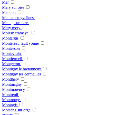
Mer
Mery sur oise
Meudon
Meulan en yvelines
Meung sur loire
Mitry mory
Moissy cramayel
Montargis
Montereau fault yonne
Montesson
Montevrain
Montfermeil
Montgeron
Montigny le bretonneux
Montigny les cormeilles
Montlhery
Montmagny
Montmorency
Montreuil
Montrouge
Morangis
Morsang sur orge