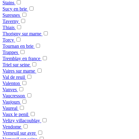
Stains
Sucy en brie
Suresnes
Taverny
Thiais
Thorigny sur marne
Torcy
Tournan en brie
Trappes
Tremblay en france
Triel sur seine
Vaires sur marne
Val de reuil
Valenton
Vanves
Vaucresson
Vaujours
Vaureal
Vaux le penil
Velizy villacoublay
Vendome
Verneuil sur avre