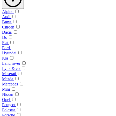
Alpine
Audi
Bmw
Citroen
Dacia
Ds
Fiat
Ford
Hyundai
Kia
Land rover
Lynk & co
Maserati
Mazda
Mercedes
Mini
Nissan
Opel
Peugeot
Polestar
Porsche