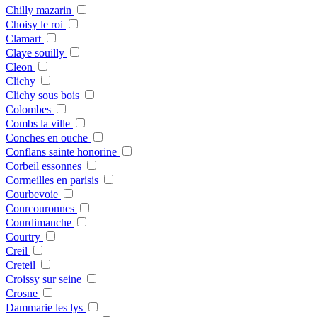
Chilly mazarin
Choisy le roi
Clamart
Claye souilly
Cleon
Clichy
Clichy sous bois
Colombes
Combs la ville
Conches en ouche
Conflans sainte honorine
Corbeil essonnes
Cormeilles en parisis
Courbevoie
Courcouronnes
Courdimanche
Courtry
Creil
Creteil
Croissy sur seine
Crosne
Dammarie les lys