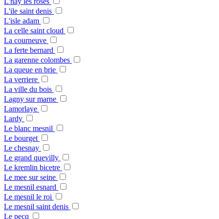
L'hay les roses
L'ile saint denis
L'isle adam
La celle saint cloud
La courneuve
La ferte bernard
La garenne colombes
La queue en brie
La verriere
La ville du bois
Lagny sur marne
Lamorlaye
Lardy
Le blanc mesnil
Le bourget
Le chesnay
Le grand quevilly
Le kremlin bicetre
Le mee sur seine
Le mesnil esnard
Le mesnil le roi
Le mesnil saint denis
Le pecq