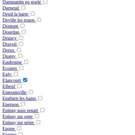
Dammartin en goele
Darnetal
Deuil la barre
Deville les rouen
Domont
Dourdan
Drancy
Draveil
Dreux
Dugny
Eaubonne
Ecouen
Egly
Elancourt
Elbeuf
Emerainville
Enghien les bains
Epernon
Epinay sous senart
Epinay sur orge
Epinay sur seine
Epone
Eragny