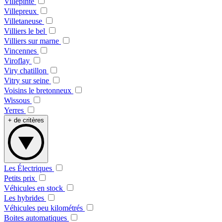
Villepinte
Villepreux
Villetaneuse
Villiers le bel
Villiers sur marne
Vincennes
Viroflay
Viry chatillon
Vitry sur seine
Voisins le bretonneux
Wissous
Yerres
+ de critères
Les Électriques
Petits prix
Véhicules en stock
Les hybrides
Véhicules peu kilométrés
Boites automatiques