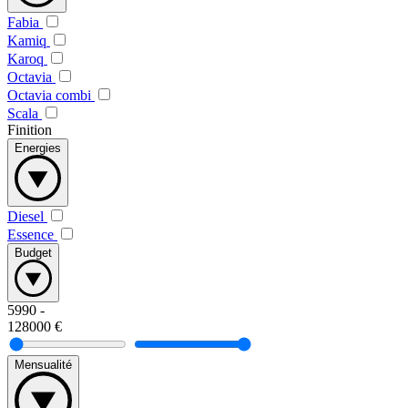
Fabia
Kamiq
Karoq
Octavia
Octavia combi
Scala
Finition
Energies
Diesel
Essence
Budget
5990
-
128000
€
Mensualité