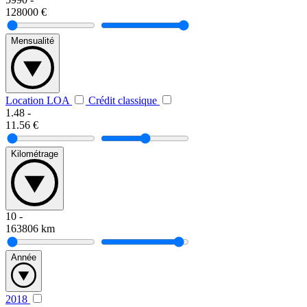
128000
€
Mensualité
Location LOA
Crédit classique
1.48
-
11.56
€
Kilométrage
10
-
163806
km
Année
2018