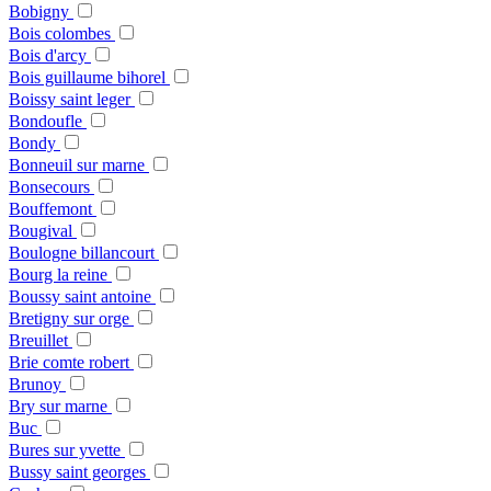
Bobigny
Bois colombes
Bois d'arcy
Bois guillaume bihorel
Boissy saint leger
Bondoufle
Bondy
Bonneuil sur marne
Bonsecours
Bouffemont
Bougival
Boulogne billancourt
Bourg la reine
Boussy saint antoine
Bretigny sur orge
Breuillet
Brie comte robert
Brunoy
Bry sur marne
Buc
Bures sur yvette
Bussy saint georges