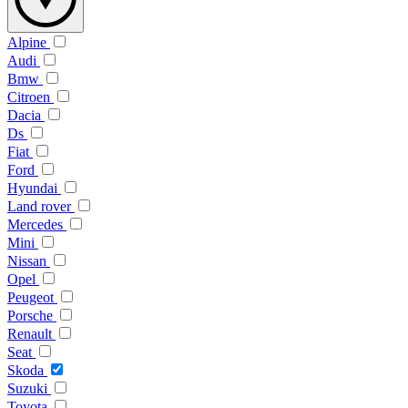
Alpine
Audi
Bmw
Citroen
Dacia
Ds
Fiat
Ford
Hyundai
Land rover
Mercedes
Mini
Nissan
Opel
Peugeot
Porsche
Renault
Seat
Skoda
Suzuki
Toyota