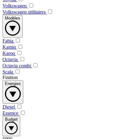
Volkswagen
Volkswagen utilitaires
Modèles
Fabia
Kamiq
Karoq
Octavia
Octavia combi
Scala
Finition
Energies
Diesel
Essence
Budget
5990
-