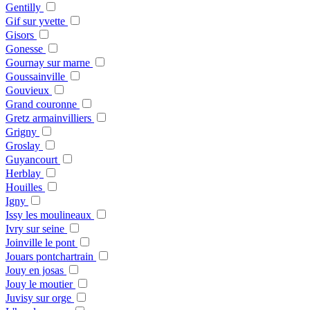
Gentilly
Gif sur yvette
Gisors
Gonesse
Gournay sur marne
Goussainville
Gouvieux
Grand couronne
Gretz armainvilliers
Grigny
Groslay
Guyancourt
Herblay
Houilles
Igny
Issy les moulineaux
Ivry sur seine
Joinville le pont
Jouars pontchartrain
Jouy en josas
Jouy le moutier
Juvisy sur orge