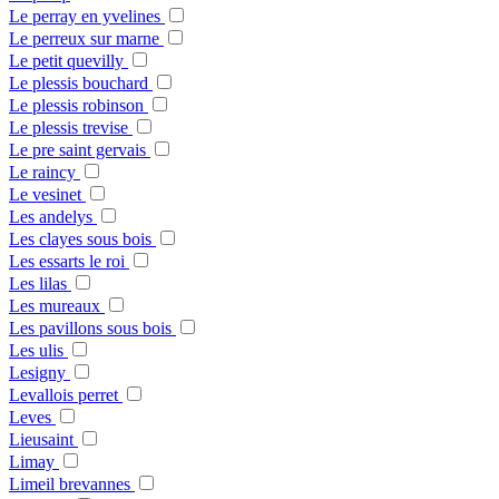
Le perray en yvelines
Le perreux sur marne
Le petit quevilly
Le plessis bouchard
Le plessis robinson
Le plessis trevise
Le pre saint gervais
Le raincy
Le vesinet
Les andelys
Les clayes sous bois
Les essarts le roi
Les lilas
Les mureaux
Les pavillons sous bois
Les ulis
Lesigny
Levallois perret
Leves
Lieusaint
Limay
Limeil brevannes