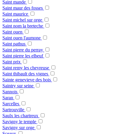
Saint mande
Saint maur des fosses
Saint maurice
Saint michel sur orge
Saint nom la breteche
Saint ouen
Saint ouen l'aumone
Saint pathus
Saint pierre du perray
Saint pierre les elbeuf
Saint prix
Saint remy les chevreuse
Saint thibault des vignes
Sainte genevieve des bois
Saintry sur seine
Sannois
Saran
Sarcelles
Sartrouville
Saulx les chartreux
Savigny le temple
Savigny sur orge
Sceaux