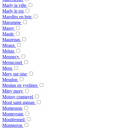
Marly la ville
Marly le roi
Marolles en brie
Maromme
Massy
Maule
Maurepas
Meaux
Melun
Mennecy
Menucourt
Meru
Mery sur oise
Meudon
Meulan en yvelines
Mitry mory
Moissy cramayel
Mont saint aignan
Montesson
Montevrain
Montfermeil
Montgeron