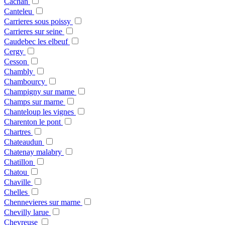
Cachan
Canteleu
Carrieres sous poissy
Carrieres sur seine
Caudebec les elbeuf
Cergy
Cesson
Chambly
Chambourcy
Champigny sur marne
Champs sur marne
Chanteloup les vignes
Charenton le pont
Chartres
Chateaudun
Chatenay malabry
Chatillon
Chatou
Chaville
Chelles
Chennevieres sur marne
Chevilly larue
Chevreuse