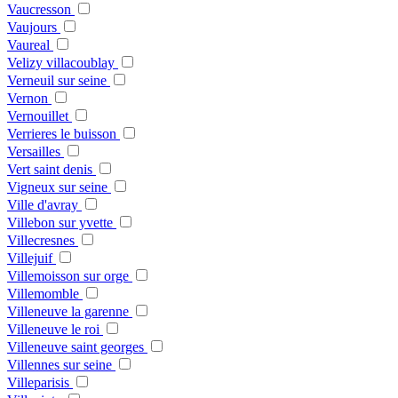
Vaucresson
Vaujours
Vaureal
Velizy villacoublay
Verneuil sur seine
Vernon
Vernouillet
Verrieres le buisson
Versailles
Vert saint denis
Vigneux sur seine
Ville d'avray
Villebon sur yvette
Villecresnes
Villejuif
Villemoisson sur orge
Villemomble
Villeneuve la garenne
Villeneuve le roi
Villeneuve saint georges
Villennes sur seine
Villeparisis