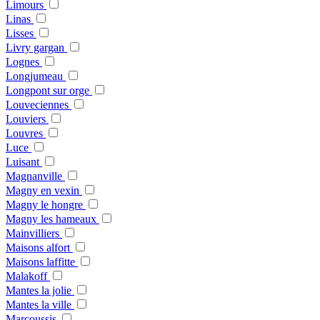
Limours
Linas
Lisses
Livry gargan
Lognes
Longjumeau
Longpont sur orge
Louveciennes
Louviers
Louvres
Luce
Luisant
Magnanville
Magny en vexin
Magny le hongre
Magny les hameaux
Mainvilliers
Maisons alfort
Maisons laffitte
Malakoff
Mantes la jolie
Mantes la ville
Marcoussis