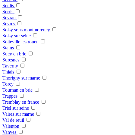
Senlis
Serris
Sevran
Sevres
Soisy sous montmorency
Soisy sur seine
Sotteville les rouen
Stains
Sucy en brie
Suresnes
Taverny
Thiais
Thorigny sur marne
Torcy
Tournan en brie
Trappes
Tremblay en france
Triel sur seine
Vaires sur marne
Val de reuil
Valenton
Vanves