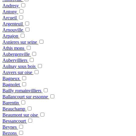
Andresy
Antony
Arcueil
Argenteuil
Arnouville
Arpajon
Asnieres sur seine
Athis mons
Aubergenville
Aubervilliers
Aulnay sous bois
Auvers sur oise
Bagneux
Bagnolet
Bailly romainvilliers
Ballancourt sur essonne
Barentin
Beauchamp
Beaumont sur oise
Bessancourt
Beynes
Bezons