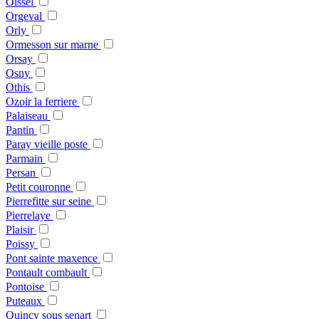
Oissel
Orgeval
Orly
Ormesson sur marne
Orsay
Osny
Othis
Ozoir la ferriere
Palaiseau
Pantin
Paray vieille poste
Parmain
Persan
Petit couronne
Pierrefitte sur seine
Pierrelaye
Plaisir
Poissy
Pont sainte maxence
Pontault combault
Pontoise
Puteaux
Quincy sous senart