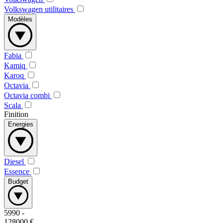
Volkswagen utilitaires
Modèles
Fabia
Kamiq
Karoq
Octavia
Octavia combi
Scala
Finition
Energies
Diesel
Essence
Budget
5990
-
128000
€