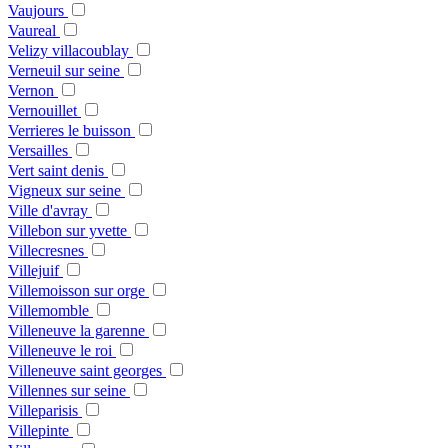
Vaujours
Vaureal
Velizy villacoublay
Verneuil sur seine
Vernon
Vernouillet
Verrieres le buisson
Versailles
Vert saint denis
Vigneux sur seine
Ville d'avray
Villebon sur yvette
Villecresnes
Villejuif
Villemoisson sur orge
Villemomble
Villeneuve la garenne
Villeneuve le roi
Villeneuve saint georges
Villennes sur seine
Villeparisis
Villepinte