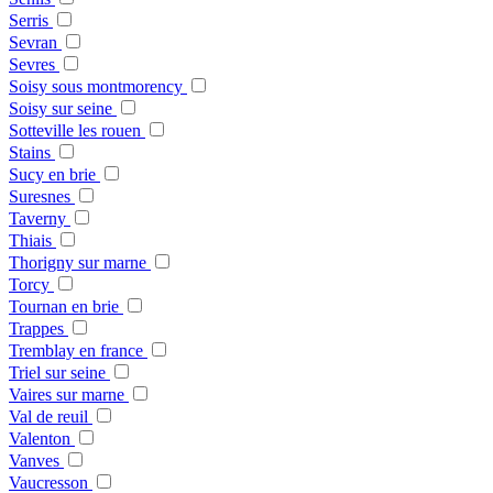
Serris
Sevran
Sevres
Soisy sous montmorency
Soisy sur seine
Sotteville les rouen
Stains
Sucy en brie
Suresnes
Taverny
Thiais
Thorigny sur marne
Torcy
Tournan en brie
Trappes
Tremblay en france
Triel sur seine
Vaires sur marne
Val de reuil
Valenton
Vanves
Vaucresson