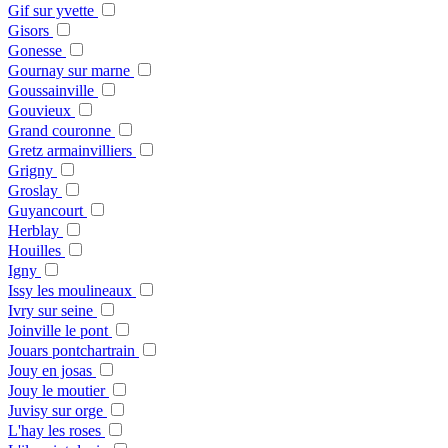
Gif sur yvette
Gisors
Gonesse
Gournay sur marne
Goussainville
Gouvieux
Grand couronne
Gretz armainvilliers
Grigny
Groslay
Guyancourt
Herblay
Houilles
Igny
Issy les moulineaux
Ivry sur seine
Joinville le pont
Jouars pontchartrain
Jouy en josas
Jouy le moutier
Juvisy sur orge
L'hay les roses