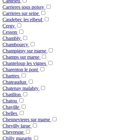
Canteleu
Carrieres sous poissy
Carrieres sur seine
Caudebec les elbeuf
Cergy
Cesson
Chambly
Chambourcy
Champigny sur marne
Champs sur marne
Chanteloup les vignes
Charenton le pont
Chartres
Chateaudun
Chatenay malabry
Chatillon
Chatou
Chaville
Chelles
Chennevieres sur marne
Chevilly larue
Chevreuse
Chilly mazarin