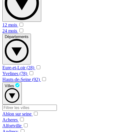
12 mois
24 mois
Départements
Eure-et-Loir (28)
Yvelines (78)
Hauts-de-Seine (92)
Villes
Ablon sur seine
Acheres
Alfortville
Andresy