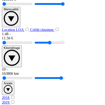
Mensualité
Location LOA
Crédit classique
1.48
-
11.56
€
Kilométrage
10
-
163806
km
Année
2018
2019