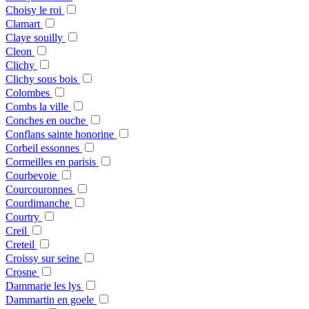
Choisy le roi
Clamart
Claye souilly
Cleon
Clichy
Clichy sous bois
Colombes
Combs la ville
Conches en ouche
Conflans sainte honorine
Corbeil essonnes
Cormeilles en parisis
Courbevoie
Courcouronnes
Courdimanche
Courtry
Creil
Creteil
Croissy sur seine
Crosne
Dammarie les lys
Dammartin en goele