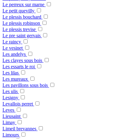
Le perreux sur marne
Le petit quevilly
Le plessis bouchard
Le plessis robinson
Le plessis trevise
Le pre saint gervais
Le raincy
Le vesinet
Les andelys
Les clayes sous bois
Les essarts le roi
Les lilas
Les mureaux
Les pavillons sous bois
Les ulis
Lesigny
Levallois perret
Leves
Lieusaint
Limay
Limeil brevannes
Limours