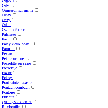
Orgeval
Orly
Ormesson sur marne
Orsay
Osny
Othis
Ozoir la ferriere
Palaiseau
Pantin
Paray vieille poste
Parmain
Persan
Petit couronne
Pierrefitte sur seine
Pierrelaye
Plaisir
Poissy
Pont sainte maxence
Pontault combault
Pontoise
Puteaux
Quincy sous senart
Rambouillet