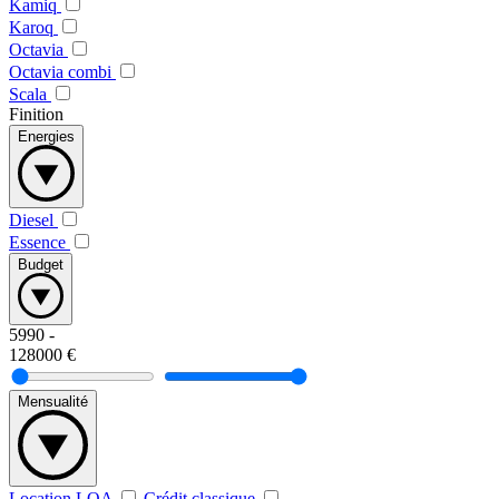
Kamiq
Karoq
Octavia
Octavia combi
Scala
Finition
Energies
Diesel
Essence
Budget
5990
-
128000
€
Mensualité
Location LOA
Crédit classique