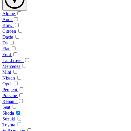
Alpine
Audi
Bmw
Citroen
Dacia
Ds
Fiat
Ford
Land rover
Mercedes
Mini
Nissan
Opel
Peugeot
Porsche
Renault
Seat
Skoda
Suzuki
Toyota
Volkswagen