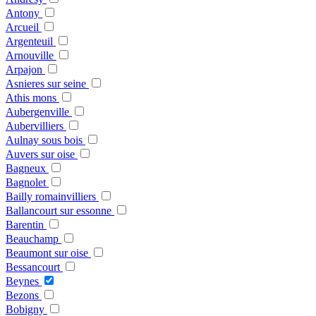
Antony
Arcueil
Argenteuil
Arnouville
Arpajon
Asnieres sur seine
Athis mons
Aubergenville
Aubervilliers
Aulnay sous bois
Auvers sur oise
Bagneux
Bagnolet
Bailly romainvilliers
Ballancourt sur essonne
Barentin
Beauchamp
Beaumont sur oise
Bessancourt
Beynes
Bezons
Bobigny