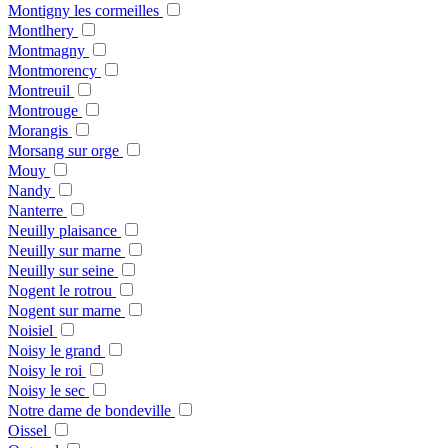
Montigny les cormeilles
Montlhery
Montmagny
Montmorency
Montreuil
Montrouge
Morangis
Morsang sur orge
Mouy
Nandy
Nanterre
Neuilly plaisance
Neuilly sur marne
Neuilly sur seine
Nogent le rotrou
Nogent sur marne
Noisiel
Noisy le grand
Noisy le roi
Noisy le sec
Notre dame de bondeville
Oissel