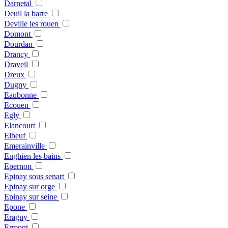
Darnetal
Deuil la barre
Deville les rouen
Domont
Dourdan
Drancy
Draveil
Dreux
Dugny
Eaubonne
Ecouen
Egly
Elancourt
Elbeuf
Emerainville
Enghien les bains
Epernon
Epinay sous senart
Epinay sur orge
Epinay sur seine
Epone
Eragny
Ermont