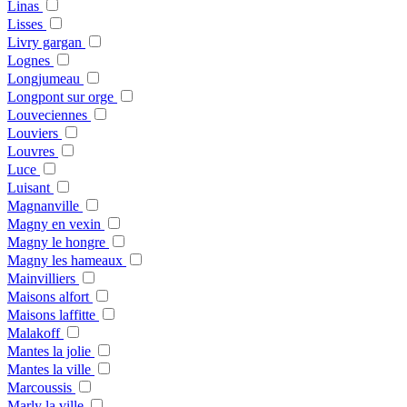
Linas
Lisses
Livry gargan
Lognes
Longjumeau
Longpont sur orge
Louveciennes
Louviers
Louvres
Luce
Luisant
Magnanville
Magny en vexin
Magny le hongre
Magny les hameaux
Mainvilliers
Maisons alfort
Maisons laffitte
Malakoff
Mantes la jolie
Mantes la ville
Marcoussis
Marly la ville