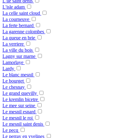
L'ile saint denis
L'isle adam
La celle saint cloud
La courneuve
La ferte bernard
La garenne colombes
La queue en brie
La verriere
La ville du bois
Lagny sur marne
Lamorlaye
Lardy
Le blanc mesnil
Le bourget
Le chesnay
Le grand quevilly
Le kremlin bicetre
Le mee sur seine
Le mesnil esnard
Le mesnil le roi
Le mesnil saint denis
Le pecq
Le perray en yvelines