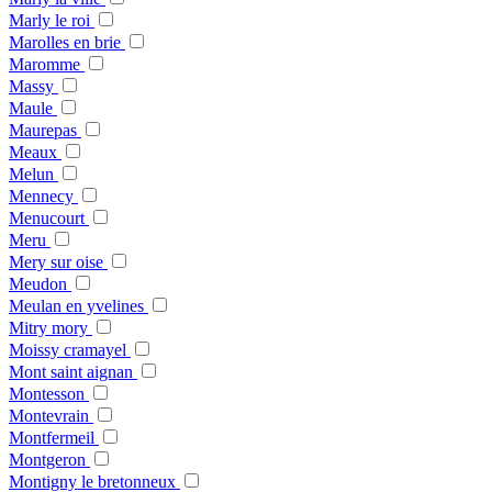
Marly le roi
Marolles en brie
Maromme
Massy
Maule
Maurepas
Meaux
Melun
Mennecy
Menucourt
Meru
Mery sur oise
Meudon
Meulan en yvelines
Mitry mory
Moissy cramayel
Mont saint aignan
Montesson
Montevrain
Montfermeil
Montgeron
Montigny le bretonneux