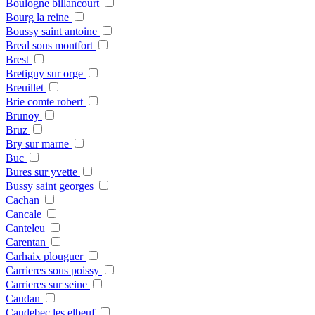
Boulogne billancourt
Bourg la reine
Boussy saint antoine
Breal sous montfort
Brest
Bretigny sur orge
Breuillet
Brie comte robert
Brunoy
Bruz
Bry sur marne
Buc
Bures sur yvette
Bussy saint georges
Cachan
Cancale
Canteleu
Carentan
Carhaix plouguer
Carrieres sous poissy
Carrieres sur seine
Caudan
Caudebec les elbeuf