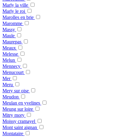
Marly la ville
Marly le roi
Marolles en brie
Maromme
Massy
Maule
Maurepas
Meaux
Melesse
Melun
Mennecy
Menucourt
Mer
Meru
Mery sur oise
Meudon
Meulan en yvelines
Meung sur loire
Mitry mory
Moissy cramayel
Mont saint aignan
Montataire