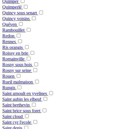
Quimper
Quimperlé
Quincy sous senart
Quincy voisins
Quéven
Rambouillet
Redon
Rennes
Ris orangis
Roissy en brie
Romainville
Rosny sous bois
Rosny sur seine
Rouen
Rueil malmaison
Rungis
Saint arnoult en yvelines
Saint aubin les elbeuf
Saint berthevin
Saint brice sous foret
Saint cloud
Saint cyr l'ecole
Saint denis