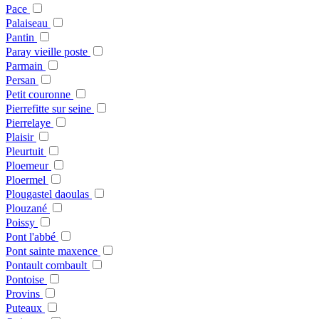
Pace
Palaiseau
Pantin
Paray vieille poste
Parmain
Persan
Petit couronne
Pierrefitte sur seine
Pierrelaye
Plaisir
Pleurtuit
Ploemeur
Ploermel
Plougastel daoulas
Plouzané
Poissy
Pont l'abbé
Pont sainte maxence
Pontault combault
Pontoise
Provins
Puteaux