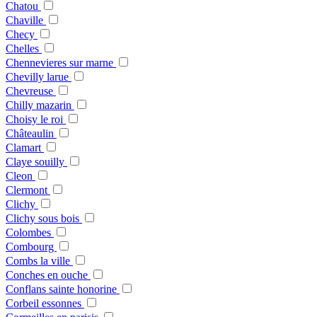
Chatou
Chaville
Checy
Chelles
Chennevieres sur marne
Chevilly larue
Chevreuse
Chilly mazarin
Choisy le roi
Châteaulin
Clamart
Claye souilly
Cleon
Clermont
Clichy
Clichy sous bois
Colombes
Combourg
Combs la ville
Conches en ouche
Conflans sainte honorine
Corbeil essonnes