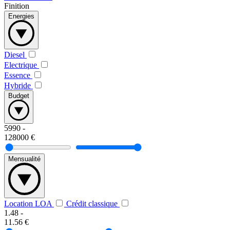
Finition
Energies
Diesel
Electrique
Essence
Hybride
Budget
5990
-
128000
€
Mensualité
Location LOA
Crédit classique
1.48
-
11.56
€