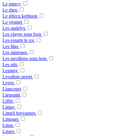
Le raincy
Le rheu
Le rélecq kerhuon
Le vesinet
Les andelys
Les clayes sous bois
Les essarts le roi
Les lilas
Les mureaux
Les pavillons sous bois
Les ulis
Lesigny
Levallois perret
Leves
Liancourt
Lieusaint
Liffre
Limay
Limeil brevannes
Limours
Linas
Lisses