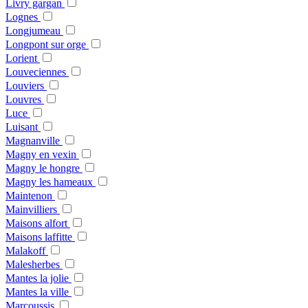
Livry gargan
Lognes
Longjumeau
Longpont sur orge
Lorient
Louveciennes
Louviers
Louvres
Luce
Luisant
Magnanville
Magny en vexin
Magny le hongre
Magny les hameaux
Maintenon
Mainvilliers
Maisons alfort
Maisons laffitte
Malakoff
Malesherbes
Mantes la jolie
Mantes la ville
Marcoussis