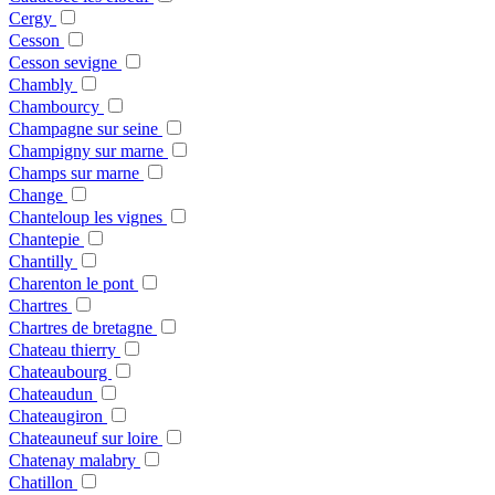
Cergy
Cesson
Cesson sevigne
Chambly
Chambourcy
Champagne sur seine
Champigny sur marne
Champs sur marne
Change
Chanteloup les vignes
Chantepie
Chantilly
Charenton le pont
Chartres
Chartres de bretagne
Chateau thierry
Chateaubourg
Chateaudun
Chateaugiron
Chateauneuf sur loire
Chatenay malabry
Chatillon