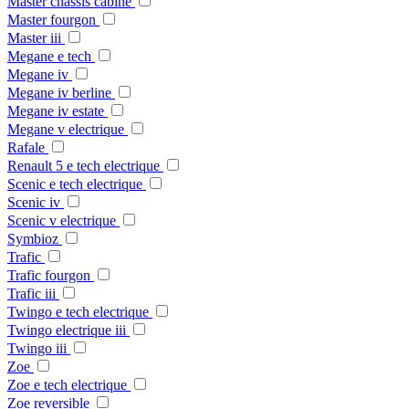
Master chassis cabine
Master fourgon
Master iii
Megane e tech
Megane iv
Megane iv berline
Megane iv estate
Megane v electrique
Rafale
Renault 5 e tech electrique
Scenic e tech electrique
Scenic iv
Scenic v electrique
Symbioz
Trafic
Trafic fourgon
Trafic iii
Twingo e tech electrique
Twingo electrique iii
Twingo iii
Zoe
Zoe e tech electrique
Zoe reversible