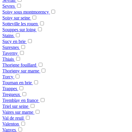
Sevran
Sevres
Soisy sous montmorency
Soisy sur seine
Sotteville les rouen
Souppes sur loing
Stains
Sucy en brie
Suresnes
Taverny
Thiais
Thorigne fouillard
Thorigny sur marne
Torcy
Tournan en brie
Trappes
Tregueux
Tremblay en france
Triel sur seine
Vaires sur marne
Val de reuil
Valenton
Vanves