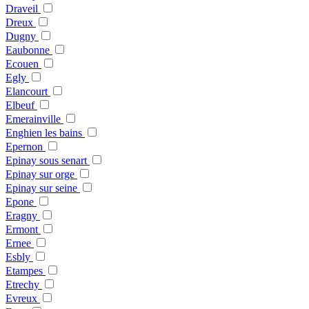
Draveil
Dreux
Dugny
Eaubonne
Ecouen
Egly
Elancourt
Elbeuf
Emerainville
Enghien les bains
Epernon
Epinay sous senart
Epinay sur orge
Epinay sur seine
Epone
Eragny
Ermont
Ernee
Esbly
Etampes
Etrechy
Evreux