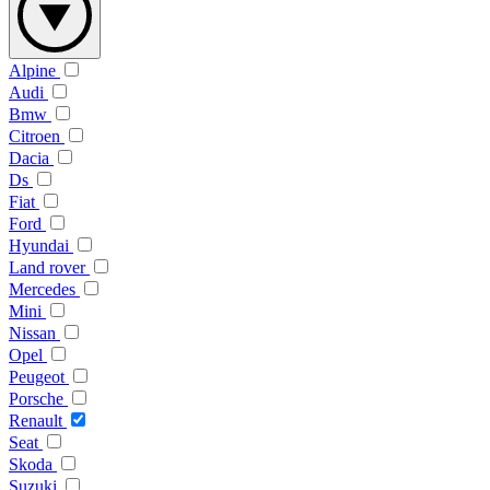
Alpine
Audi
Bmw
Citroen
Dacia
Ds
Fiat
Ford
Hyundai
Land rover
Mercedes
Mini
Nissan
Opel
Peugeot
Porsche
Renault
Seat
Skoda
Suzuki