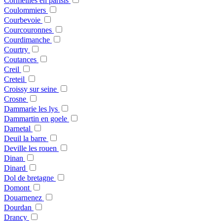
Cormeilles en parisis
Coulommiers
Courbevoie
Courcouronnes
Courdimanche
Courtry
Coutances
Creil
Creteil
Croissy sur seine
Crosne
Dammarie les lys
Dammartin en goele
Darnetal
Deuil la barre
Deville les rouen
Dinan
Dinard
Dol de bretagne
Domont
Douarnenez
Dourdan
Drancy