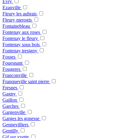
Evry
Ezanville
Fleury les aubrais
Fleury merogis
Fontainebleau
Fontenay aux roses
Fontenay le fleury
Fontenay sous bois
Fontenay tresigny
Fosses
Fouesnant
Fougeres
Franconville
Franqueville saint pierre
Fresnes
Gagny
Gaillon
Garches
Gargenville
Garges les gonesse
Gennevilliers
Gentilly
Gif sur yvette