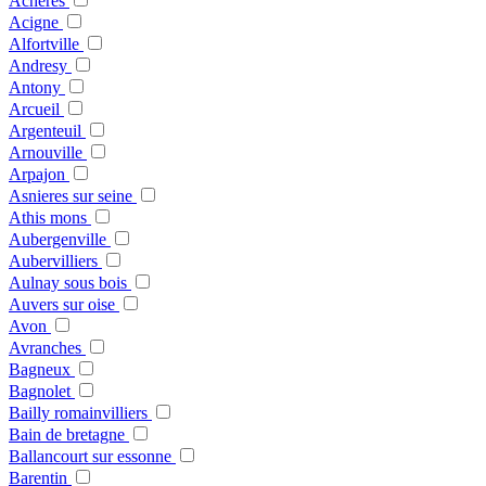
Acheres
Acigne
Alfortville
Andresy
Antony
Arcueil
Argenteuil
Arnouville
Arpajon
Asnieres sur seine
Athis mons
Aubergenville
Aubervilliers
Aulnay sous bois
Auvers sur oise
Avon
Avranches
Bagneux
Bagnolet
Bailly romainvilliers
Bain de bretagne
Ballancourt sur essonne
Barentin