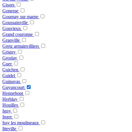
Gisors
Gonesse
Gournay sur marne
Goussainville
Gouvieux
Grand couronne
Granville
Gretz armainvilliers
Grigny
Groslay
Guer
Guichen
Guidel
Guipavas
Guyancourt
Hennebont
Herblay
Houilles
Igny
Ingre
Issy les moulineaux
Itteville