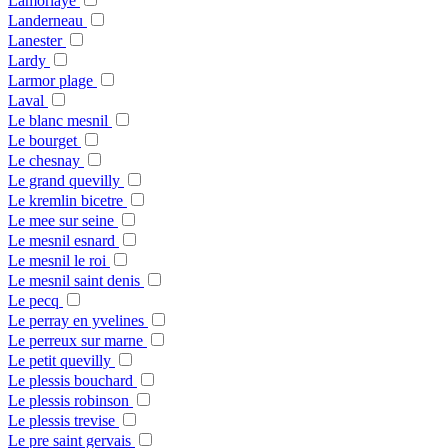
Lamorlaye
Landerneau
Lanester
Lardy
Larmor plage
Laval
Le blanc mesnil
Le bourget
Le chesnay
Le grand quevilly
Le kremlin bicetre
Le mee sur seine
Le mesnil esnard
Le mesnil le roi
Le mesnil saint denis
Le pecq
Le perray en yvelines
Le perreux sur marne
Le petit quevilly
Le plessis bouchard
Le plessis robinson
Le plessis trevise
Le pre saint gervais