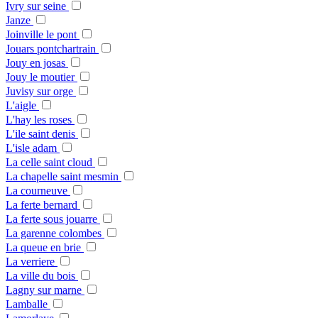
Ivry sur seine
Janze
Joinville le pont
Jouars pontchartrain
Jouy en josas
Jouy le moutier
Juvisy sur orge
L'aigle
L'hay les roses
L'ile saint denis
L'isle adam
La celle saint cloud
La chapelle saint mesmin
La courneuve
La ferte bernard
La ferte sous jouarre
La garenne colombes
La queue en brie
La verriere
La ville du bois
Lagny sur marne
Lamballe