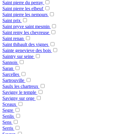
Saint pierre du perray
Saint pierre les elbeuf
Saint pierre les nemours
Saint prix
Saint pryve saint mesmin
Saint remy les chevreuse
Saint renan
Saint thibault des vignes
Sainte genevieve des bois
Saintry sur seine
Sannois
Saran
Sarcelles
Sartrouville
Saulx les chartreux
Savigny le temple
Savigny sur orge
Sceaux
Segre
Senlis
Sens
Serris