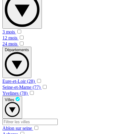
3 mois
12 mois
24 mois
Départements
Eure-et-Loir (28)
Seine-et-Marne (77)
Yvelines (78)
Villes
Ablon sur seine