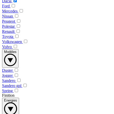
Dacia
Ford
Mercedes
Nissan
Peugeot
Polestar
Renault
Toyota
Volkswagen
Volvo
Modèles
Duster
Jogger
Sandero
Sandero gpl
Spring
Finition
Energies