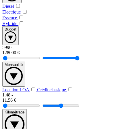
Diesel
Electrique
Essence
Hybride
Budget
5990
-
128000
€
Mensualité
Location LOA
Crédit classique
1.48
-
11.56
€
Kilométrage