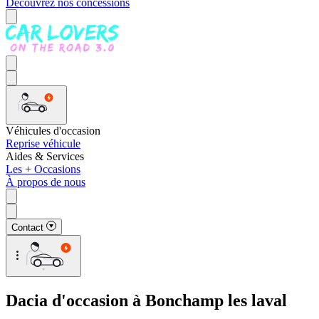
Découvrez nos concessions
Véhicules d'occasion
Reprise véhicule
Aides & Services
Les + Occasions
À propos de nous
Contact
Dacia d'occasion à Bonchamp les laval