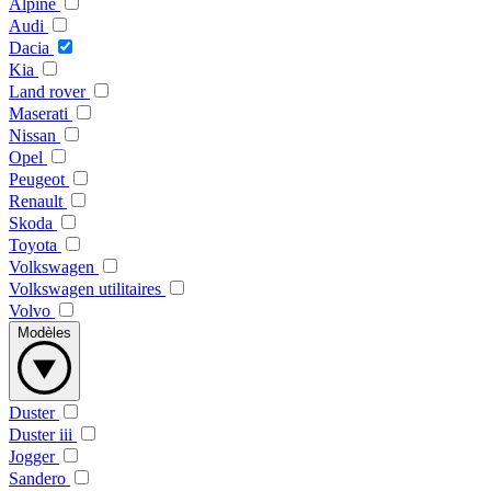
Alpine
Audi
Dacia
Kia
Land rover
Maserati
Nissan
Opel
Peugeot
Renault
Skoda
Toyota
Volkswagen
Volkswagen utilitaires
Volvo
Modèles
Duster
Duster iii
Jogger
Sandero