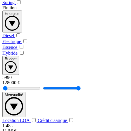
Spring
Finition
Energies
Diesel
Electrique
Essence
Hybride
Budget
5990
-
128000
€
Mensualité
Location LOA
Crédit classique
1.48
-
11.56
€