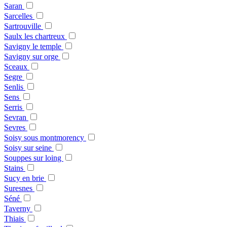
Saran
Sarcelles
Sartrouville
Saulx les chartreux
Savigny le temple
Savigny sur orge
Sceaux
Segre
Senlis
Sens
Serris
Sevran
Sevres
Soisy sous montmorency
Soisy sur seine
Souppes sur loing
Stains
Sucy en brie
Suresnes
Séné
Taverny
Thiais