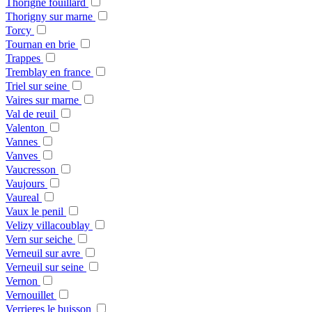
Thorigne fouillard
Thorigny sur marne
Torcy
Tournan en brie
Trappes
Tremblay en france
Triel sur seine
Vaires sur marne
Val de reuil
Valenton
Vannes
Vanves
Vaucresson
Vaujours
Vaureal
Vaux le penil
Velizy villacoublay
Vern sur seiche
Verneuil sur avre
Verneuil sur seine
Vernon
Vernouillet
Verrieres le buisson