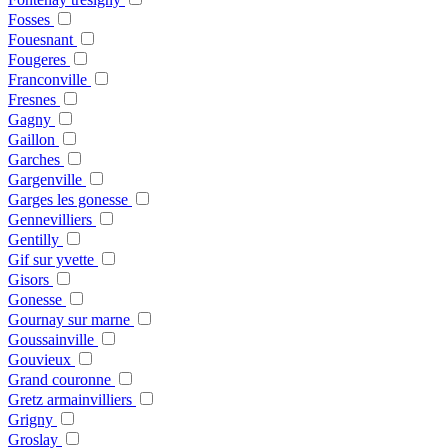
Fosses
Fouesnant
Fougeres
Franconville
Fresnes
Gagny
Gaillon
Garches
Gargenville
Garges les gonesse
Gennevilliers
Gentilly
Gif sur yvette
Gisors
Gonesse
Gournay sur marne
Goussainville
Gouvieux
Grand couronne
Gretz armainvilliers
Grigny
Groslay