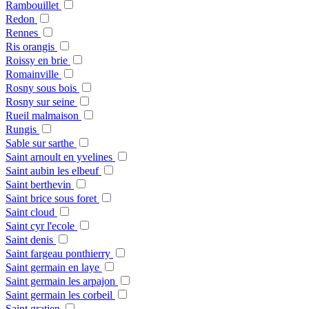
Rambouillet
Redon
Rennes
Ris orangis
Roissy en brie
Romainville
Rosny sous bois
Rosny sur seine
Rueil malmaison
Rungis
Sable sur sarthe
Saint arnoult en yvelines
Saint aubin les elbeuf
Saint berthevin
Saint brice sous foret
Saint cloud
Saint cyr l'ecole
Saint denis
Saint fargeau ponthierry
Saint germain en laye
Saint germain les arpajon
Saint germain les corbeil
Saint gratien