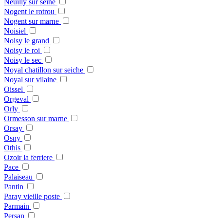
Neuilly sur seine
Nogent le rotrou
Nogent sur marne
Noisiel
Noisy le grand
Noisy le roi
Noisy le sec
Noyal chatillon sur seiche
Noyal sur vilaine
Oissel
Orgeval
Orly
Ormesson sur marne
Orsay
Osny
Othis
Ozoir la ferriere
Pace
Palaiseau
Pantin
Paray vieille poste
Parmain
Persan