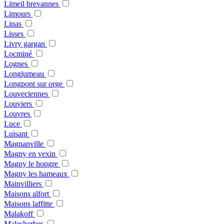
Limeil brevannes
Limours
Linas
Lisses
Livry gargan
Locminé
Lognes
Longjumeau
Longpont sur orge
Louveciennes
Louviers
Louvres
Luce
Luisant
Magnanville
Magny en vexin
Magny le hongre
Magny les hameaux
Mainvilliers
Maisons alfort
Maisons laffitte
Malakoff
Malesherbes