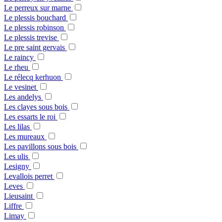
Le perreux sur marne
Le plessis bouchard
Le plessis robinson
Le plessis trevise
Le pre saint gervais
Le raincy
Le rheu
Le rélecq kerhuon
Le vesinet
Les andelys
Les clayes sous bois
Les essarts le roi
Les lilas
Les mureaux
Les pavillons sous bois
Les ulis
Lesigny
Levallois perret
Leves
Lieusaint
Liffre
Limay