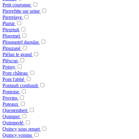
Petit couronne
Pierrefitte sur seine
Pierrelaye
Plaisir
Pleurtuit
Ploermel
Plougastel daoulas
Plouzané
Plélan le grand
Pléscop
Poissy
Pont château
Pont l'abbé
Pontault combault
Pontoise
Provins
Puteaux
Questembert
Quimper
Quimperlé
Quincy sous senart
Quincy voisins