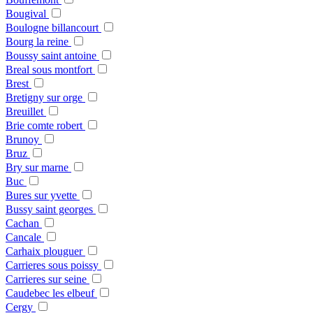
Bougival
Boulogne billancourt
Bourg la reine
Boussy saint antoine
Breal sous montfort
Brest
Bretigny sur orge
Breuillet
Brie comte robert
Brunoy
Bruz
Bry sur marne
Buc
Bures sur yvette
Bussy saint georges
Cachan
Cancale
Carhaix plouguer
Carrieres sous poissy
Carrieres sur seine
Caudebec les elbeuf
Cergy