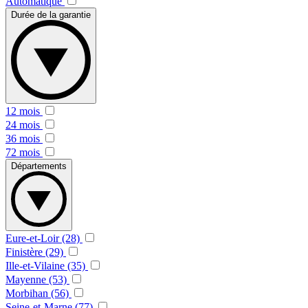
Automatique
Durée de la garantie
12 mois
24 mois
36 mois
72 mois
Départements
Eure-et-Loir (28)
Finistère (29)
Ille-et-Vilaine (35)
Mayenne (53)
Morbihan (56)
Seine-et-Marne (77)