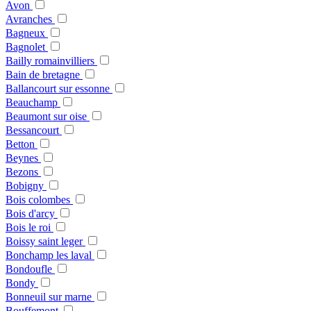
Avon
Avranches
Bagneux
Bagnolet
Bailly romainvilliers
Bain de bretagne
Ballancourt sur essonne
Beauchamp
Beaumont sur oise
Bessancourt
Betton
Beynes
Bezons
Bobigny
Bois colombes
Bois d'arcy
Bois le roi
Boissy saint leger
Bonchamp les laval
Bondoufle
Bondy
Bonneuil sur marne
Bouffemont