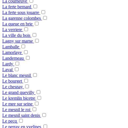
La courneuve
La ferte bernard
La ferte sous jouarre
La garenne colombes
La queue en brie
La verriere
La ville du bois
Lagny sur marne
Lamballe
Lamorlaye
Landerneau
Lardy
Laval
Le blanc mesnil
Le bourget
Le chesnay
Le grand quevilly
Le kremlin bicetre
Le mee sur seine
Le mesnil le roi
Le mesnil saint denis
Le pecq
Le perray en yvelines