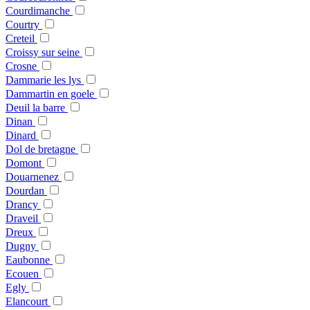
Courdimanche
Courtry
Creteil
Croissy sur seine
Crosne
Dammarie les lys
Dammartin en goele
Deuil la barre
Dinan
Dinard
Dol de bretagne
Domont
Douarnenez
Dourdan
Drancy
Draveil
Dreux
Dugny
Eaubonne
Ecouen
Egly
Elancourt