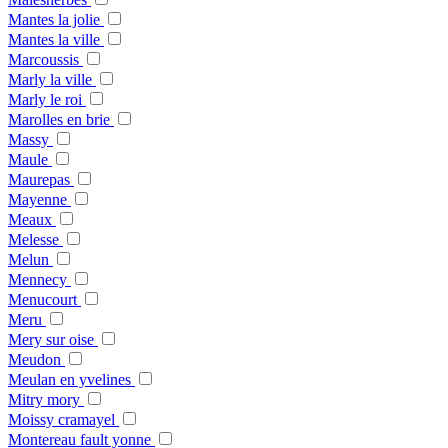
Mantes la jolie
Mantes la ville
Marcoussis
Marly la ville
Marly le roi
Marolles en brie
Massy
Maule
Maurepas
Mayenne
Meaux
Melesse
Melun
Mennecy
Menucourt
Meru
Mery sur oise
Meudon
Meulan en yvelines
Mitry mory
Moissy cramayel
Montereau fault yonne