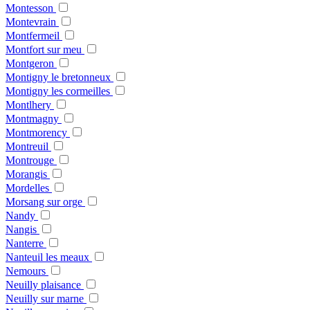
Montesson
Montevrain
Montfermeil
Montfort sur meu
Montgeron
Montigny le bretonneux
Montigny les cormeilles
Montlhery
Montmagny
Montmorency
Montreuil
Montrouge
Morangis
Mordelles
Morsang sur orge
Nandy
Nangis
Nanterre
Nanteuil les meaux
Nemours
Neuilly plaisance
Neuilly sur marne