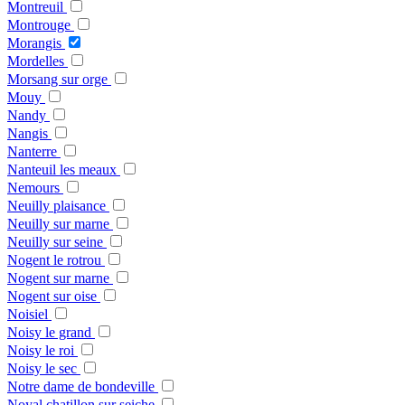
Montreuil
Montrouge
Morangis
Mordelles
Morsang sur orge
Mouy
Nandy
Nangis
Nanterre
Nanteuil les meaux
Nemours
Neuilly plaisance
Neuilly sur marne
Neuilly sur seine
Nogent le rotrou
Nogent sur marne
Nogent sur oise
Noisiel
Noisy le grand
Noisy le roi
Noisy le sec
Notre dame de bondeville
Noyal chatillon sur seiche