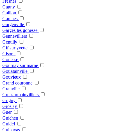
Fresnes
Gagny
Gaillon
Garches
Gargenville
Garges les gonesse
Gennevilliers
Gentilly
Gif sur yvette
Gisors
Gonesse
Gournay sur marne
Goussainville
Gouvieux
Grand couronne
Granville
Gretz armainvilliers
Grigny
Groslay
Guer
Guichen
Guidel
Guipavas