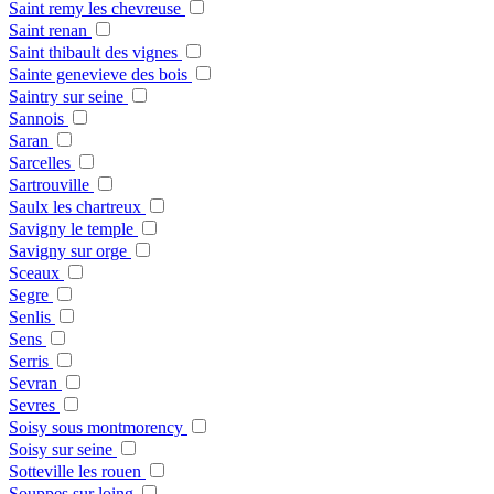
Saint remy les chevreuse
Saint renan
Saint thibault des vignes
Sainte genevieve des bois
Saintry sur seine
Sannois
Saran
Sarcelles
Sartrouville
Saulx les chartreux
Savigny le temple
Savigny sur orge
Sceaux
Segre
Senlis
Sens
Serris
Sevran
Sevres
Soisy sous montmorency
Soisy sur seine
Sotteville les rouen
Souppes sur loing