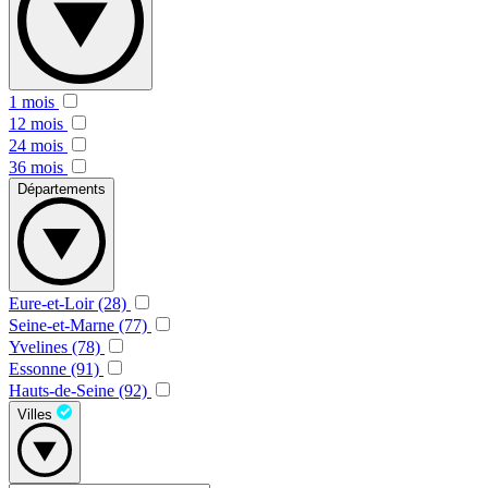
1 mois
12 mois
24 mois
36 mois
Départements
Eure-et-Loir (28)
Seine-et-Marne (77)
Yvelines (78)
Essonne (91)
Hauts-de-Seine (92)
Villes