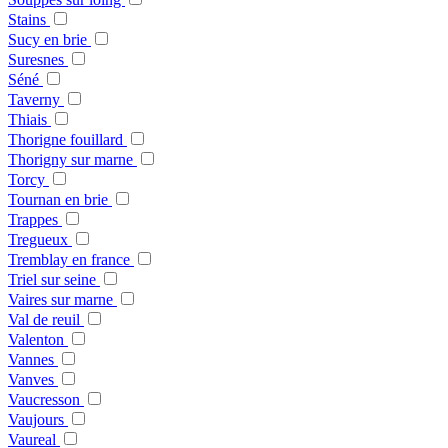
Stains
Sucy en brie
Suresnes
Séné
Taverny
Thiais
Thorigne fouillard
Thorigny sur marne
Torcy
Tournan en brie
Trappes
Tregueux
Tremblay en france
Triel sur seine
Vaires sur marne
Val de reuil
Valenton
Vannes
Vanves
Vaucresson
Vaujours
Vaureal