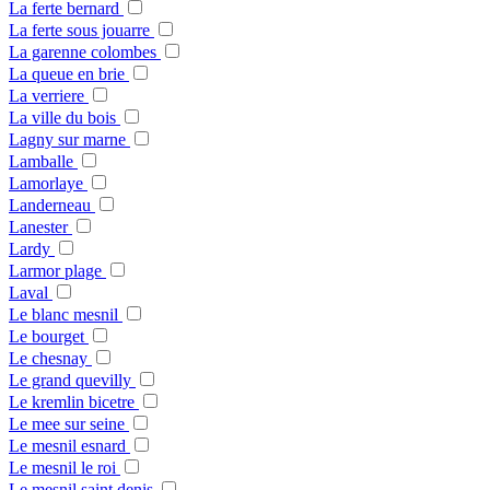
La ferte bernard
La ferte sous jouarre
La garenne colombes
La queue en brie
La verriere
La ville du bois
Lagny sur marne
Lamballe
Lamorlaye
Landerneau
Lanester
Lardy
Larmor plage
Laval
Le blanc mesnil
Le bourget
Le chesnay
Le grand quevilly
Le kremlin bicetre
Le mee sur seine
Le mesnil esnard
Le mesnil le roi
Le mesnil saint denis