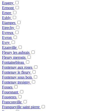
Eragny
Ermont
Ernee
Esbly
Etampes
Etrechy
Evreux
Evron
Evry
Ezanville
Fleury les aubrais
Fleury merogis
Fontainebleau
Fontenay aux roses
Fontenay le fleury
Fontenay sous bois
Fontenay tresigny
Fosses
Fouesnant
Fougeres
Franconville
Franqueville saint pierre