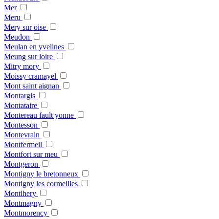
Mer
Meru
Mery sur oise
Meudon
Meulan en yvelines
Meung sur loire
Mitry mory
Moissy cramayel
Mont saint aignan
Montargis
Montataire
Montereau fault yonne
Montesson
Montevrain
Montfermeil
Montfort sur meu
Montgeron
Montigny le bretonneux
Montigny les cormeilles
Montlhery
Montmagny
Montmorency