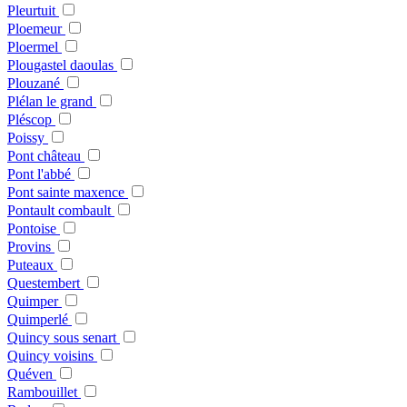
Pleurtuit
Ploemeur
Ploermel
Plougastel daoulas
Plouzané
Plélan le grand
Pléscop
Poissy
Pont château
Pont l'abbé
Pont sainte maxence
Pontault combault
Pontoise
Provins
Puteaux
Questembert
Quimper
Quimperlé
Quincy sous senart
Quincy voisins
Quéven
Rambouillet