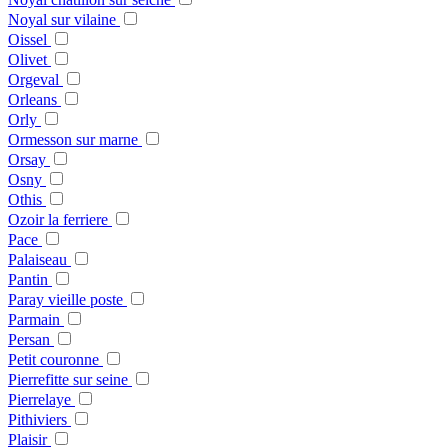
Noyal sur vilaine
Oissel
Olivet
Orgeval
Orleans
Orly
Ormesson sur marne
Orsay
Osny
Othis
Ozoir la ferriere
Pace
Palaiseau
Pantin
Paray vieille poste
Parmain
Persan
Petit couronne
Pierrefitte sur seine
Pierrelaye
Pithiviers
Plaisir