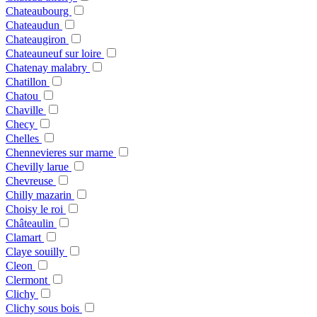
Chateaubourg
Chateaudun
Chateaugiron
Chateauneuf sur loire
Chatenay malabry
Chatillon
Chatou
Chaville
Checy
Chelles
Chennevieres sur marne
Chevilly larue
Chevreuse
Chilly mazarin
Choisy le roi
Châteaulin
Clamart
Claye souilly
Cleon
Clermont
Clichy
Clichy sous bois