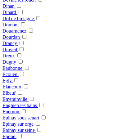
Dinan
Dinard
Dol de bretagne
Domont
Douarnenez
Dourdan
Drancy
Draveil
Dreux
Dugny
Eaubonne
Ecouen
Egly
Elancourt
Elbeuf
Emerainville
Enghien les bains
Epernon
Epinay sous senart
Epinay sur orge
Epinay sur seine
Epone