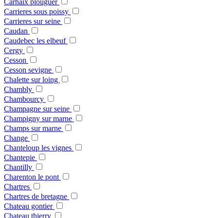
Carhaix plouguer
Carrieres sous poissy
Carrieres sur seine
Caudan
Caudebec les elbeuf
Cergy
Cesson
Cesson sevigne
Chalette sur loing
Chambly
Chambourcy
Champagne sur seine
Champigny sur marne
Champs sur marne
Change
Chanteloup les vignes
Chantepie
Chantilly
Charenton le pont
Chartres
Chartres de bretagne
Chateau gontier
Chateau thierry