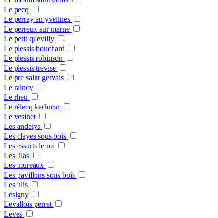
Le pecq
Le perray en yvelines
Le perreux sur marne
Le petit quevilly
Le plessis bouchard
Le plessis robinson
Le plessis trevise
Le pre saint gervais
Le raincy
Le rheu
Le rélecq kerhuon
Le vesinet
Les andelys
Les clayes sous bois
Les essarts le roi
Les lilas
Les mureaux
Les pavillons sous bois
Les ulis
Lesigny
Levallois perret
Leves