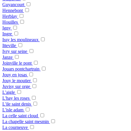
Guyancourt
Hennebont
Herblay
Houilles
Igny
Ingre
Issy les moulineaux
Itteville
Ivry sur seine
Janze
Joinville le pont
Jouars pontchartrain
Jouy en josas
Jouy le moutier
Juvisy sur orge
L'aigle
L'hay les roses
L'ile saint denis
L'isle adam
La celle saint cloud
La chapelle saint mesmin
La courneuve