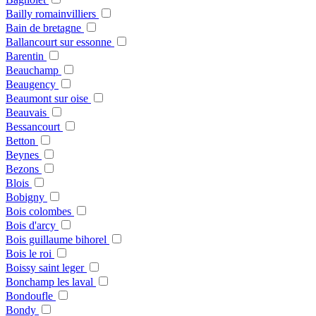
Bailly romainvilliers
Bain de bretagne
Ballancourt sur essonne
Barentin
Beauchamp
Beaugency
Beaumont sur oise
Beauvais
Bessancourt
Betton
Beynes
Bezons
Blois
Bobigny
Bois colombes
Bois d'arcy
Bois guillaume bihorel
Bois le roi
Boissy saint leger
Bonchamp les laval
Bondoufle
Bondy