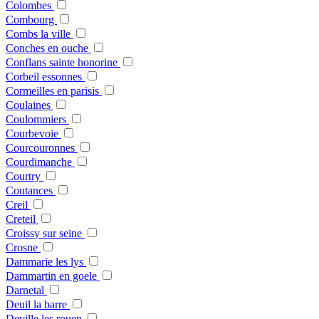
Colombes
Combourg
Combs la ville
Conches en ouche
Conflans sainte honorine
Corbeil essonnes
Cormeilles en parisis
Coulaines
Coulommiers
Courbevoie
Courcouronnes
Courdimanche
Courtry
Coutances
Creil
Creteil
Croissy sur seine
Crosne
Dammarie les lys
Dammartin en goele
Darnetal
Deuil la barre
Deville les rouen