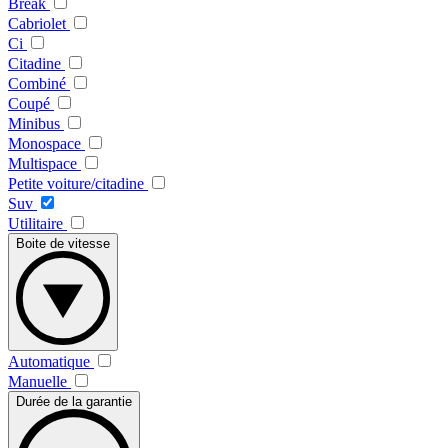
Break
Cabriolet
Ci
Citadine
Combiné
Coupé
Minibus
Monospace
Multispace
Petite voiture/citadine
Suv
Utilitaire
Boite de vitesse
Automatique
Manuelle
Durée de la garantie