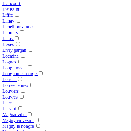
Liancourt
Lieusaint
Liffre
Limay
Limeil brevannes
Limours
Linas
Lisses
Livry gargan
Locminé
Lognes
Longjumeau
Longpont sur orge
Lorient
Louveciennes
Louviers
Louvres
Luce
Luisant
Magnanville
Magny en vexin
Magny le hongre