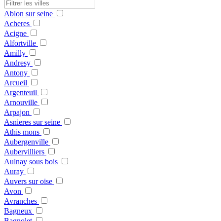
Ablon sur seine
Acheres
Acigne
Alfortville
Amilly
Andresy
Antony
Arcueil
Argenteuil
Arnouville
Arpajon
Asnieres sur seine
Athis mons
Aubergenville
Aubervilliers
Aulnay sous bois
Auray
Auvers sur oise
Avon
Avranches
Bagneux
Bagnolet