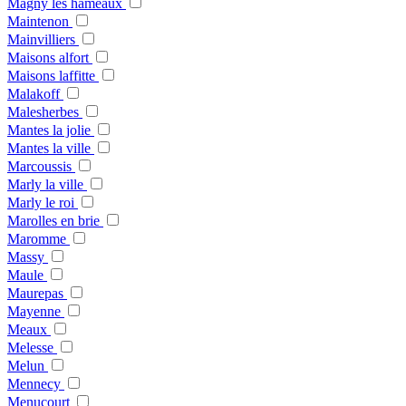
Magny les hameaux
Maintenon
Mainvilliers
Maisons alfort
Maisons laffitte
Malakoff
Malesherbes
Mantes la jolie
Mantes la ville
Marcoussis
Marly la ville
Marly le roi
Marolles en brie
Maromme
Massy
Maule
Maurepas
Mayenne
Meaux
Melesse
Melun
Mennecy
Menucourt