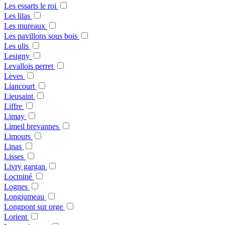
Les essarts le roi
Les lilas
Les mureaux
Les pavillons sous bois
Les ulis
Lesigny
Levallois perret
Leves
Liancourt
Lieusaint
Liffre
Limay
Limeil brevannes
Limours
Linas
Lisses
Livry gargan
Locminé
Lognes
Longjumeau
Longpont sur orge
Lorient