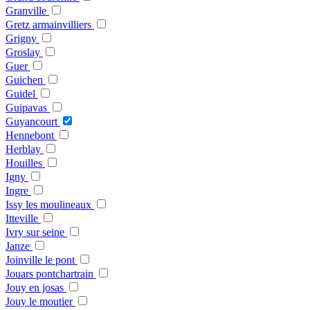
Granville
Gretz armainvilliers
Grigny
Groslay
Guer
Guichen
Guidel
Guipavas
Guyancourt
Hennebont
Herblay
Houilles
Igny
Ingre
Issy les moulineaux
Itteville
Ivry sur seine
Janze
Joinville le pont
Jouars pontchartrain
Jouy en josas
Jouy le moutier