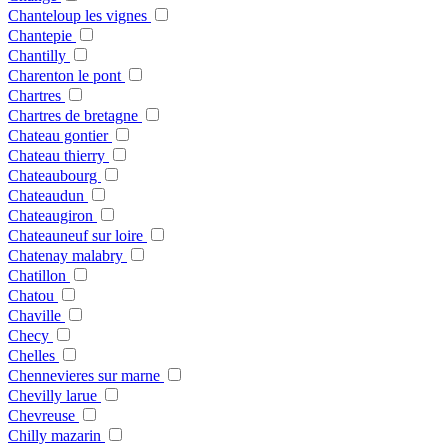
Chanteloup les vignes
Chantepie
Chantilly
Charenton le pont
Chartres
Chartres de bretagne
Chateau gontier
Chateau thierry
Chateaubourg
Chateaudun
Chateaugiron
Chateauneuf sur loire
Chatenay malabry
Chatillon
Chatou
Chaville
Checy
Chelles
Chennevieres sur marne
Chevilly larue
Chevreuse
Chilly mazarin