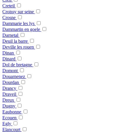
Creteil
Croissy sur seine
Crosne
Dammarie les lys
Dammartin en goele
Darnetal
Deuil la barre
Deville les rouen
Dinan
Dinard
Dol de bretagne
Domont
Douarnenez
Dourdan
Drancy
Draveil
Dreux
Dugny
Eaubonne
Ecouen
Egly
Elancourt