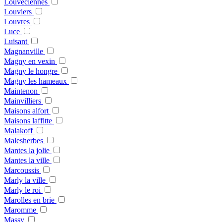
Louveciennes
Louviers
Louvres
Luce
Luisant
Magnanville
Magny en vexin
Magny le hongre
Magny les hameaux
Maintenon
Mainvilliers
Maisons alfort
Maisons laffitte
Malakoff
Malesherbes
Mantes la jolie
Mantes la ville
Marcoussis
Marly la ville
Marly le roi
Marolles en brie
Maromme
Massy