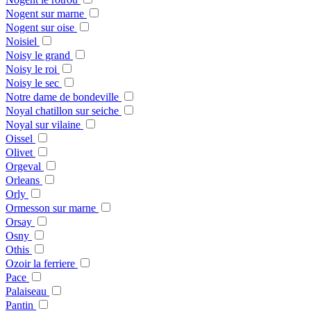
Nogent sur marne
Nogent sur oise
Noisiel
Noisy le grand
Noisy le roi
Noisy le sec
Notre dame de bondeville
Noyal chatillon sur seiche
Noyal sur vilaine
Oissel
Olivet
Orgeval
Orleans
Orly
Ormesson sur marne
Orsay
Osny
Othis
Ozoir la ferriere
Pace
Palaiseau
Pantin