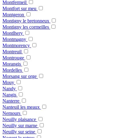
Montfermeil
Montfort sur meu
Montgeron
Montigny le bretonneux
Montigny les cormeilles
Montlhery
Montmagny
Montmorency
Montreuil
Montrouge
Morangis
Mordelles
Morsang sur orge
Mouy
Nandy
Nangis
Nanterre
Nanteuil les meaux
Nemours
Neuilly plaisance
Neuilly sur marne
Neuilly sur seine
Nogent le rotrou