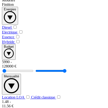
Modèles
Finition
Energies
Diesel
Electrique
Essence
Hybride
Budget
5990
-
128000
€
Mensualité
Location LOA
Crédit classique
1.48
-
11.56
€