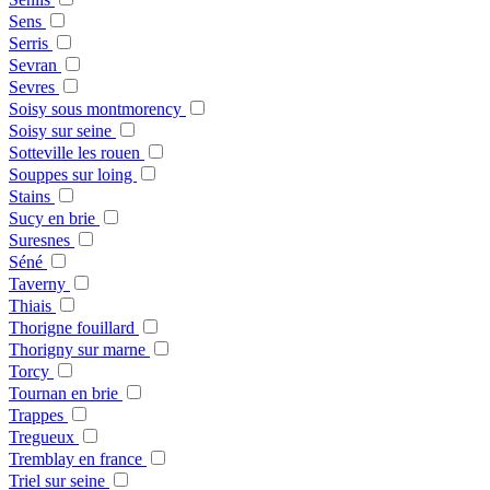
Sens
Serris
Sevran
Sevres
Soisy sous montmorency
Soisy sur seine
Sotteville les rouen
Souppes sur loing
Stains
Sucy en brie
Suresnes
Séné
Taverny
Thiais
Thorigne fouillard
Thorigny sur marne
Torcy
Tournan en brie
Trappes
Tregueux
Tremblay en france
Triel sur seine