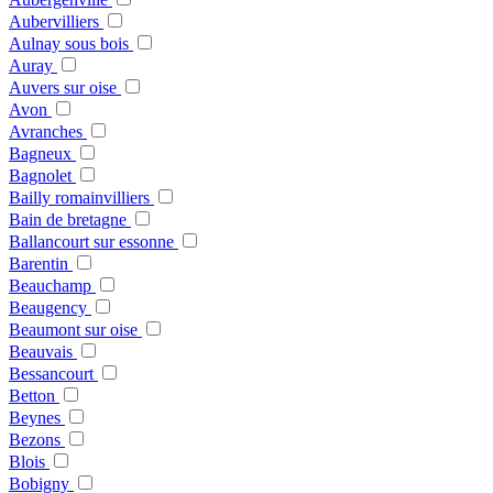
Aubervilliers
Aulnay sous bois
Auray
Auvers sur oise
Avon
Avranches
Bagneux
Bagnolet
Bailly romainvilliers
Bain de bretagne
Ballancourt sur essonne
Barentin
Beauchamp
Beaugency
Beaumont sur oise
Beauvais
Bessancourt
Betton
Beynes
Bezons
Blois
Bobigny