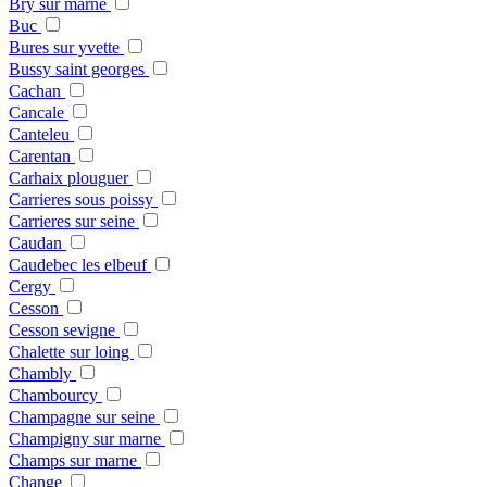
Bry sur marne
Buc
Bures sur yvette
Bussy saint georges
Cachan
Cancale
Canteleu
Carentan
Carhaix plouguer
Carrieres sous poissy
Carrieres sur seine
Caudan
Caudebec les elbeuf
Cergy
Cesson
Cesson sevigne
Chalette sur loing
Chambly
Chambourcy
Champagne sur seine
Champigny sur marne
Champs sur marne
Change