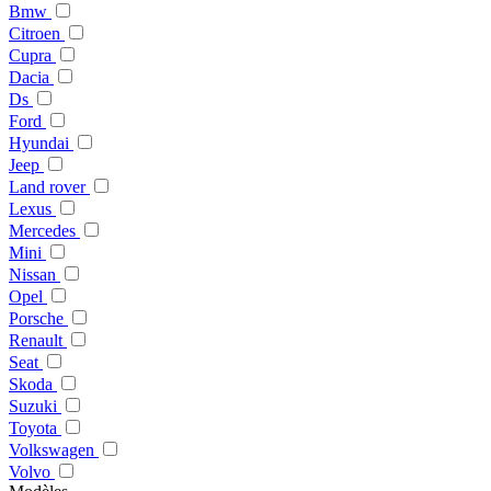
Bmw
Citroen
Cupra
Dacia
Ds
Ford
Hyundai
Jeep
Land rover
Lexus
Mercedes
Mini
Nissan
Opel
Porsche
Renault
Seat
Skoda
Suzuki
Toyota
Volkswagen
Volvo