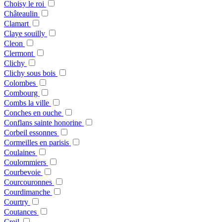
Choisy le roi
Châteaulin
Clamart
Claye souilly
Cleon
Clermont
Clichy
Clichy sous bois
Colombes
Combourg
Combs la ville
Conches en ouche
Conflans sainte honorine
Corbeil essonnes
Cormeilles en parisis
Coulaines
Coulommiers
Courbevoie
Courcouronnes
Courdimanche
Courtry
Coutances
Creil