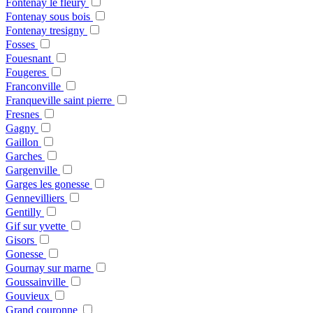
Fontenay le fleury
Fontenay sous bois
Fontenay tresigny
Fosses
Fouesnant
Fougeres
Franconville
Franqueville saint pierre
Fresnes
Gagny
Gaillon
Garches
Gargenville
Garges les gonesse
Gennevilliers
Gentilly
Gif sur yvette
Gisors
Gonesse
Gournay sur marne
Goussainville
Gouvieux
Grand couronne