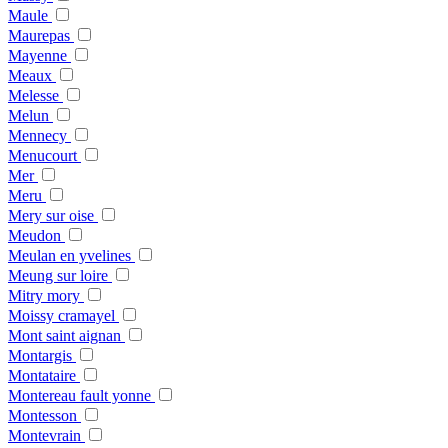
Maule
Maurepas
Mayenne
Meaux
Melesse
Melun
Mennecy
Menucourt
Mer
Meru
Mery sur oise
Meudon
Meulan en yvelines
Meung sur loire
Mitry mory
Moissy cramayel
Mont saint aignan
Montargis
Montataire
Montereau fault yonne
Montesson
Montevrain