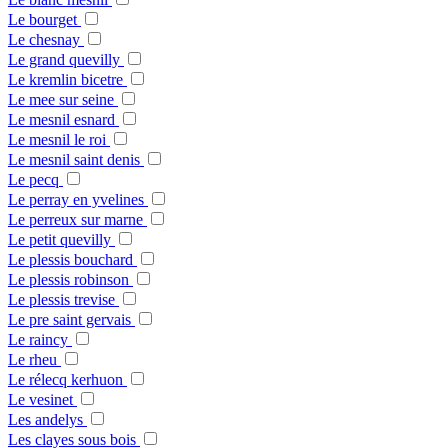
Le bourget
Le chesnay
Le grand quevilly
Le kremlin bicetre
Le mee sur seine
Le mesnil esnard
Le mesnil le roi
Le mesnil saint denis
Le pecq
Le perray en yvelines
Le perreux sur marne
Le petit quevilly
Le plessis bouchard
Le plessis robinson
Le plessis trevise
Le pre saint gervais
Le raincy
Le rheu
Le rélecq kerhuon
Le vesinet
Les andelys
Les clayes sous bois