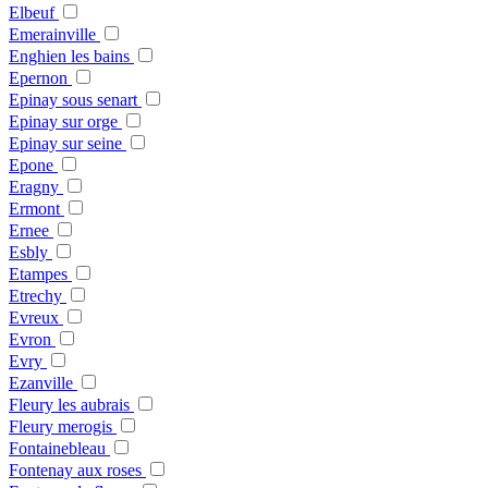
Elbeuf
Emerainville
Enghien les bains
Epernon
Epinay sous senart
Epinay sur orge
Epinay sur seine
Epone
Eragny
Ermont
Ernee
Esbly
Etampes
Etrechy
Evreux
Evron
Evry
Ezanville
Fleury les aubrais
Fleury merogis
Fontainebleau
Fontenay aux roses