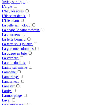
Juvisy sur orge
L'aigle
L'hay les roses
L'ile saint denis
L'isle adam
La celle saint cloud
La chapelle saint mesmin
La courneuve
La ferte bernard
La ferte sous jouarre
La garenne colombes
La queue en brie
La verriere
La ville du bois
Lagny sur marne
Lamballe
Lamorlaye
Landerneau
Lanester
Lardy
Larmor plage
Laval
Le blanc mesnil