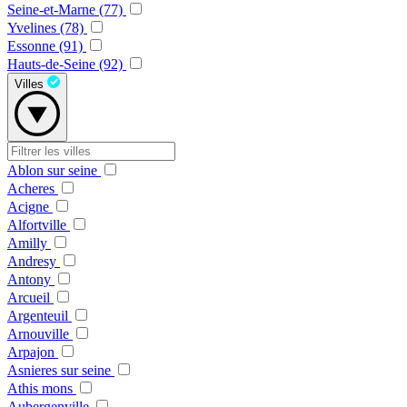
Seine-et-Marne (77)
Yvelines (78)
Essonne (91)
Hauts-de-Seine (92)
Villes
Ablon sur seine
Acheres
Acigne
Alfortville
Amilly
Andresy
Antony
Arcueil
Argenteuil
Arnouville
Arpajon
Asnieres sur seine
Athis mons
Aubergenville