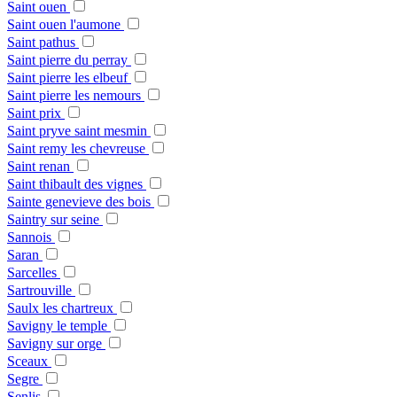
Saint ouen
Saint ouen l'aumone
Saint pathus
Saint pierre du perray
Saint pierre les elbeuf
Saint pierre les nemours
Saint prix
Saint pryve saint mesmin
Saint remy les chevreuse
Saint renan
Saint thibault des vignes
Sainte genevieve des bois
Saintry sur seine
Sannois
Saran
Sarcelles
Sartrouville
Saulx les chartreux
Savigny le temple
Savigny sur orge
Sceaux
Segre
Senlis