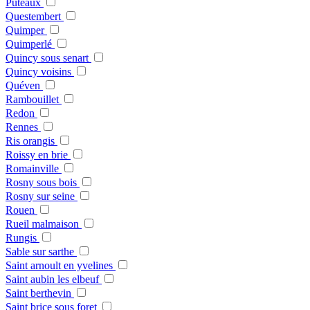
Puteaux
Questembert
Quimper
Quimperlé
Quincy sous senart
Quincy voisins
Quéven
Rambouillet
Redon
Rennes
Ris orangis
Roissy en brie
Romainville
Rosny sous bois
Rosny sur seine
Rouen
Rueil malmaison
Rungis
Sable sur sarthe
Saint arnoult en yvelines
Saint aubin les elbeuf
Saint berthevin
Saint brice sous foret