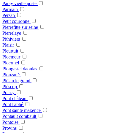
Paray vieille poste
Parmain
Persan
Petit couronne
Pierrefitte sur seine
Pierrelaye
Pithiviers
Plaisir
Pleurtuit
Ploemeur
Ploermel
Plougastel daoulas
Plouzané
Plélan le grand
Pléscop
Poissy
Pont château
Pont l'abbé
Pont sainte maxence
Pontault combault
Pontoise
Provins