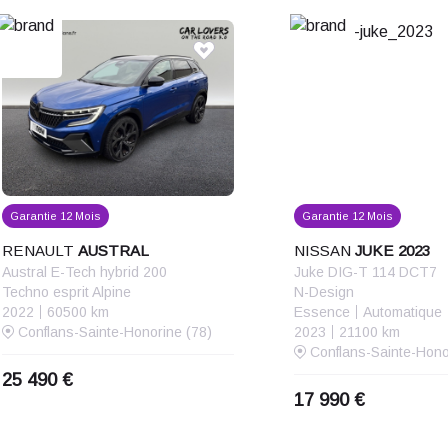
Garantie 12 Mois
Garantie 12 Mois
RENAULT
AUSTRAL
NISSAN
JUKE 2023
Austral E-Tech hybrid 200
Juke DIG-T 114 DCT7
Techno esprit Alpine
N-Design
2022
60500 km
Essence
Automatique
Conflans-Sainte-Honorine (78)
2023
21100 km
Conflans-Sainte-Hono
25 490 €
17 990 €