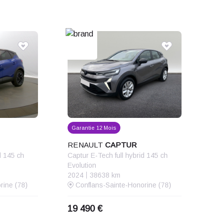
Garantie 12 Mois
RENAULT
CAPTUR
d 145 ch
Captur E-Tech full hybrid 145 ch
Evolution
2024
38638 km
rine (78)
Conflans-Sainte-Honorine (78)
19 490 €