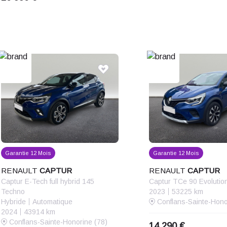
Garantie 12 Mois
Garantie 12 Mois
RENAULT
CAPTUR
RENAULT
CAPTUR
Captur E-Tech full hybrid 145
Captur TCe 90 Evolutio
Techno
2023
53225 km
Hybride
Automatique
Conflans-Sainte-Hono
2024
43914 km
Conflans-Sainte-Honorine (78)
14 290 €