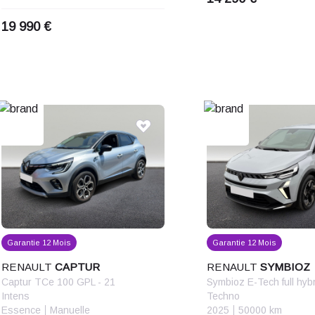
19 990 €
Garantie 12 Mois
Garantie 12 Mois
RENAULT
CAPTUR
RENAULT
SYMBIOZ
Captur TCe 100 GPL - 21
Symbioz E-Tech full hyb
Intens
Techno
Essence
Manuelle
2025
50000 km