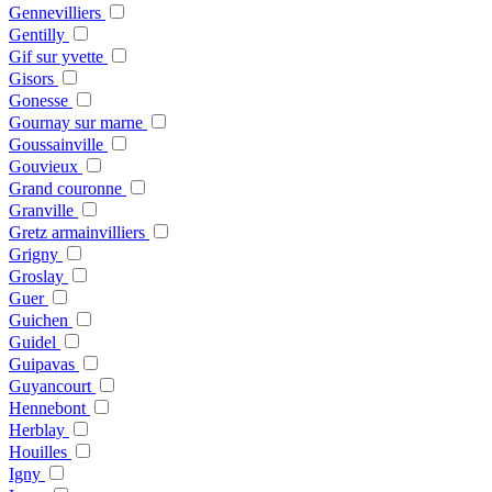
Gennevilliers
Gentilly
Gif sur yvette
Gisors
Gonesse
Gournay sur marne
Goussainville
Gouvieux
Grand couronne
Granville
Gretz armainvilliers
Grigny
Groslay
Guer
Guichen
Guidel
Guipavas
Guyancourt
Hennebont
Herblay
Houilles
Igny