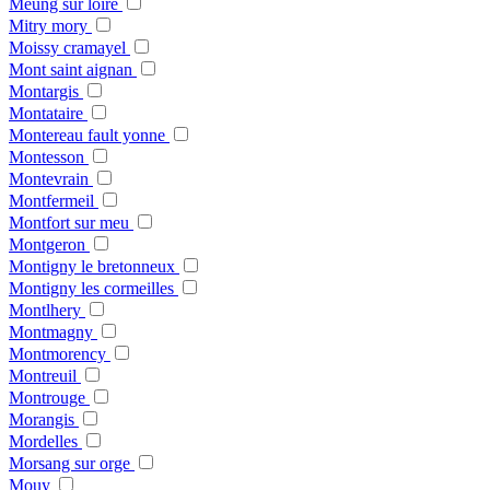
Meung sur loire
Mitry mory
Moissy cramayel
Mont saint aignan
Montargis
Montataire
Montereau fault yonne
Montesson
Montevrain
Montfermeil
Montfort sur meu
Montgeron
Montigny le bretonneux
Montigny les cormeilles
Montlhery
Montmagny
Montmorency
Montreuil
Montrouge
Morangis
Mordelles
Morsang sur orge
Mouy