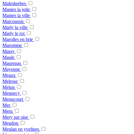
Malesherbes
Mantes la jolie
Mantes la ville
Marcoussis
Marly la ville
Marly le roi
Marolles en brie
Maromme
Massy
Maule
Maurepas
Mayenne
Meaux
Melesse
Melun
Mennecy
Menucourt
Mer
Meru
Mery sur oise
Meudon
Meulan en yvelines