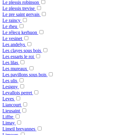
Le plessis robinson
Le plessis trevise
Le pre saint gervais
Le raincy
Le rheu
Le rélecq kerhuon
Le vesinet
Les andelys
Les clayes sous bois
Les essarts le roi
Les lilas
Les mureaux
Les pavillons sous bois
Les ulis
Lesigny
Levallois perret
Leves
Liancourt
Lieusaint
Liffre
Limay
Limeil brevannes
Limours