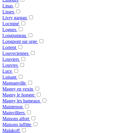
Linas
Lisses
Livry gargan
Locminé
Lognes
Longjumeau
Longpont sur orge
Lorient
Louveciennes
Louviers
Louvres
Luce
Luisant
Magnanville
Magny en vexin
Magny le hongre
Magny les hameaux
Maintenon
Mainvilliers
Maisons alfort
Maisons laffitte
Malakoff