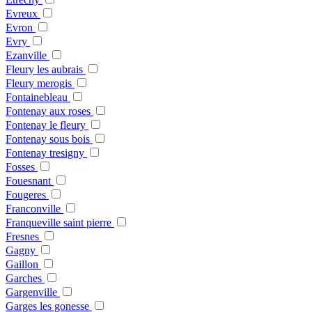
Evreux
Evron
Evry
Ezanville
Fleury les aubrais
Fleury merogis
Fontainebleau
Fontenay aux roses
Fontenay le fleury
Fontenay sous bois
Fontenay tresigny
Fosses
Fouesnant
Fougeres
Franconville
Franqueville saint pierre
Fresnes
Gagny
Gaillon
Garches
Gargenville
Garges les gonesse