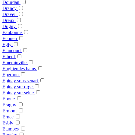
Dourdan
Drancy
Draveil
Dreux
Dugny
Eaubonne
Ecouen
Egly
Elancourt
Elbeuf
Emerainville
Enghien les bains
Epernon
Epinay sous senart
Epinay sur orge
Epinay sur seine
Epone
Eragny
Ermont
Ernee
Esbly
Etampes
Etrechy