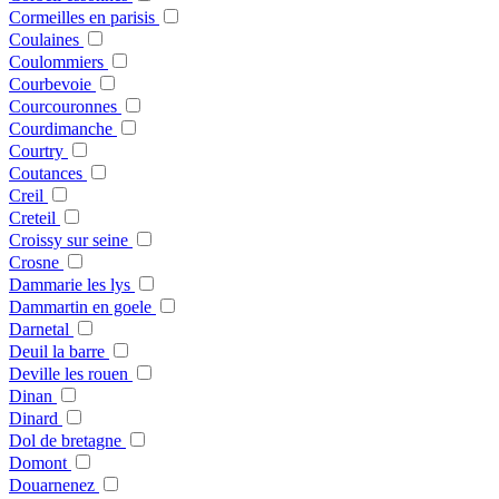
Cormeilles en parisis
Coulaines
Coulommiers
Courbevoie
Courcouronnes
Courdimanche
Courtry
Coutances
Creil
Creteil
Croissy sur seine
Crosne
Dammarie les lys
Dammartin en goele
Darnetal
Deuil la barre
Deville les rouen
Dinan
Dinard
Dol de bretagne
Domont
Douarnenez