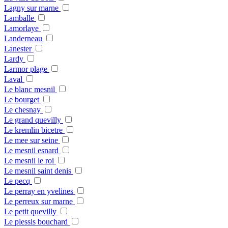
Lagny sur marne
Lamballe
Lamorlaye
Landerneau
Lanester
Lardy
Larmor plage
Laval
Le blanc mesnil
Le bourget
Le chesnay
Le grand quevilly
Le kremlin bicetre
Le mee sur seine
Le mesnil esnard
Le mesnil le roi
Le mesnil saint denis
Le pecq
Le perray en yvelines
Le perreux sur marne
Le petit quevilly
Le plessis bouchard