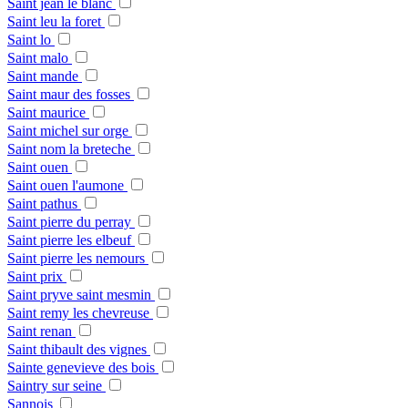
Saint jean le blanc
Saint leu la foret
Saint lo
Saint malo
Saint mande
Saint maur des fosses
Saint maurice
Saint michel sur orge
Saint nom la breteche
Saint ouen
Saint ouen l'aumone
Saint pathus
Saint pierre du perray
Saint pierre les elbeuf
Saint pierre les nemours
Saint prix
Saint pryve saint mesmin
Saint remy les chevreuse
Saint renan
Saint thibault des vignes
Sainte genevieve des bois
Saintry sur seine
Sannois