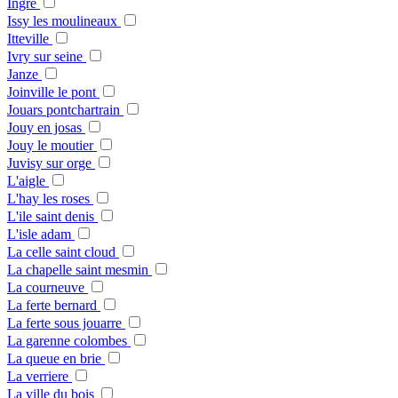
Ingre
Issy les moulineaux
Itteville
Ivry sur seine
Janze
Joinville le pont
Jouars pontchartrain
Jouy en josas
Jouy le moutier
Juvisy sur orge
L'aigle
L'hay les roses
L'ile saint denis
L'isle adam
La celle saint cloud
La chapelle saint mesmin
La courneuve
La ferte bernard
La ferte sous jouarre
La garenne colombes
La queue en brie
La verriere
La ville du bois