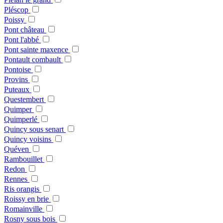
Pléscop
Poissy
Pont château
Pont l'abbé
Pont sainte maxence
Pontault combault
Pontoise
Provins
Puteaux
Questembert
Quimper
Quimperlé
Quincy sous senart
Quincy voisins
Quéven
Rambouillet
Redon
Rennes
Ris orangis
Roissy en brie
Romainville
Rosny sous bois