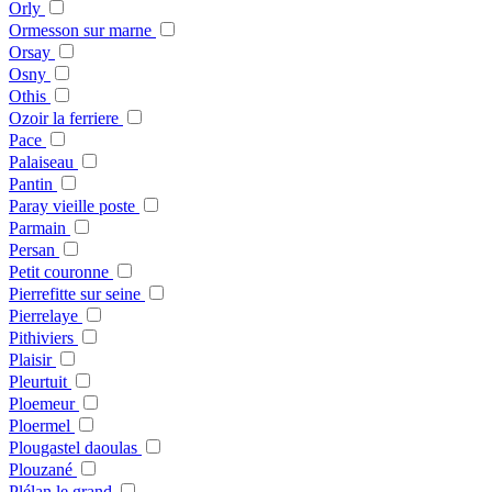
Orly
Ormesson sur marne
Orsay
Osny
Othis
Ozoir la ferriere
Pace
Palaiseau
Pantin
Paray vieille poste
Parmain
Persan
Petit couronne
Pierrefitte sur seine
Pierrelaye
Pithiviers
Plaisir
Pleurtuit
Ploemeur
Ploermel
Plougastel daoulas
Plouzané
Plélan le grand