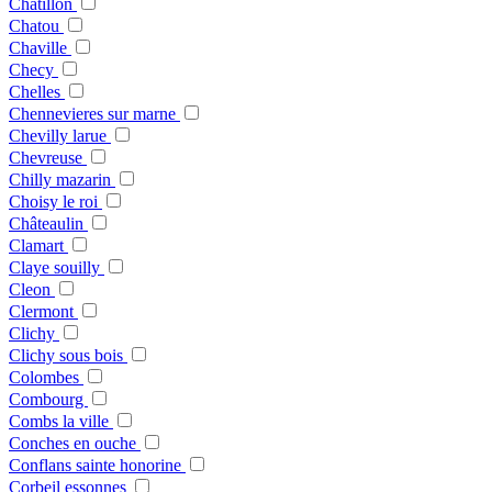
Chatillon
Chatou
Chaville
Checy
Chelles
Chennevieres sur marne
Chevilly larue
Chevreuse
Chilly mazarin
Choisy le roi
Châteaulin
Clamart
Claye souilly
Cleon
Clermont
Clichy
Clichy sous bois
Colombes
Combourg
Combs la ville
Conches en ouche
Conflans sainte honorine
Corbeil essonnes