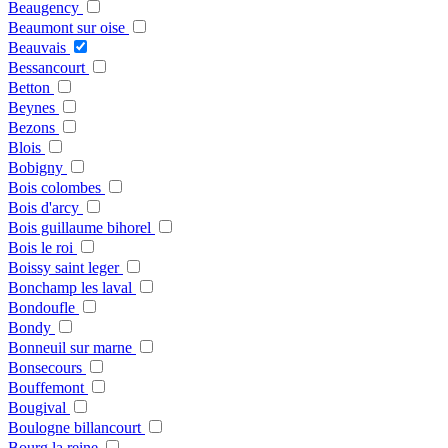
Beaugency
Beaumont sur oise
Beauvais
Bessancourt
Betton
Beynes
Bezons
Blois
Bobigny
Bois colombes
Bois d'arcy
Bois guillaume bihorel
Bois le roi
Boissy saint leger
Bonchamp les laval
Bondoufle
Bondy
Bonneuil sur marne
Bonsecours
Bouffemont
Bougival
Boulogne billancourt
Bourg la reine