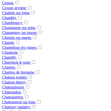
Cesson
Cesson sevigne
Chalette sur loing
Chambly
Chambourcy
Champagne sur seine
Champigny sur marne
Champs sur marne
Change
Chanteloup les vignes
Chantepie
Chantilly
Charenton le pont
Chartres
Chartres de bretagne
Chateau gontier
Chateau thierry
Chateaubourg
Chateaudun
Chateaugiron
Chateauneuf sur loire
Chatenay malabry