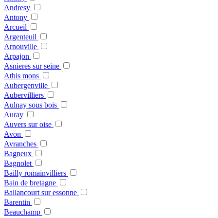
Andresy
Antony
Arcueil
Argenteuil
Arnouville
Arpajon
Asnieres sur seine
Athis mons
Aubergenville
Aubervilliers
Aulnay sous bois
Auray
Auvers sur oise
Avon
Avranches
Bagneux
Bagnolet
Bailly romainvilliers
Bain de bretagne
Ballancourt sur essonne
Barentin
Beauchamp