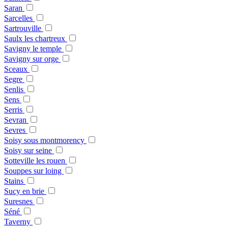
Saran
Sarcelles
Sartrouville
Saulx les chartreux
Savigny le temple
Savigny sur orge
Sceaux
Segre
Senlis
Sens
Serris
Sevran
Sevres
Soisy sous montmorency
Soisy sur seine
Sotteville les rouen
Souppes sur loing
Stains
Sucy en brie
Suresnes
Séné
Taverny