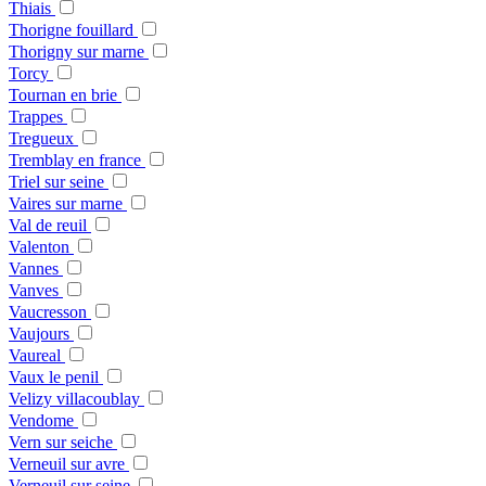
Thiais
Thorigne fouillard
Thorigny sur marne
Torcy
Tournan en brie
Trappes
Tregueux
Tremblay en france
Triel sur seine
Vaires sur marne
Val de reuil
Valenton
Vannes
Vanves
Vaucresson
Vaujours
Vaureal
Vaux le penil
Velizy villacoublay
Vendome
Vern sur seiche
Verneuil sur avre
Verneuil sur seine