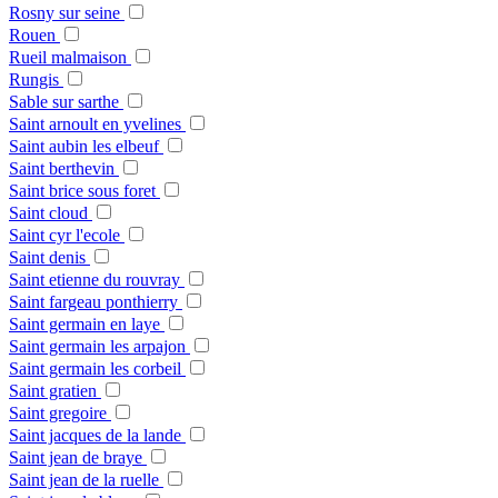
Rosny sur seine
Rouen
Rueil malmaison
Rungis
Sable sur sarthe
Saint arnoult en yvelines
Saint aubin les elbeuf
Saint berthevin
Saint brice sous foret
Saint cloud
Saint cyr l'ecole
Saint denis
Saint etienne du rouvray
Saint fargeau ponthierry
Saint germain en laye
Saint germain les arpajon
Saint germain les corbeil
Saint gratien
Saint gregoire
Saint jacques de la lande
Saint jean de braye
Saint jean de la ruelle