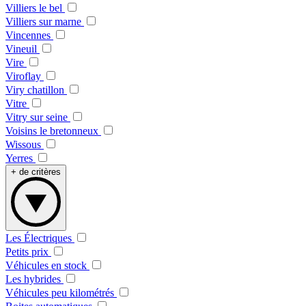
Villiers le bel
Villiers sur marne
Vincennes
Vineuil
Vire
Viroflay
Viry chatillon
Vitre
Vitry sur seine
Voisins le bretonneux
Wissous
Yerres
+ de critères
Les Électriques
Petits prix
Véhicules en stock
Les hybrides
Véhicules peu kilométrés