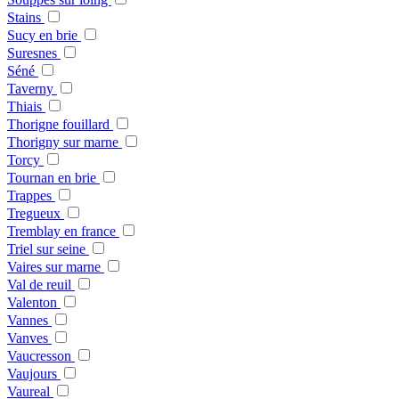
Stains
Sucy en brie
Suresnes
Séné
Taverny
Thiais
Thorigne fouillard
Thorigny sur marne
Torcy
Tournan en brie
Trappes
Tregueux
Tremblay en france
Triel sur seine
Vaires sur marne
Val de reuil
Valenton
Vannes
Vanves
Vaucresson
Vaujours
Vaureal