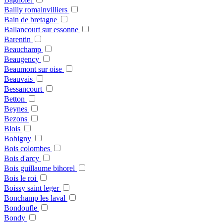
Bailly romainvilliers
Bain de bretagne
Ballancourt sur essonne
Barentin
Beauchamp
Beaugency
Beaumont sur oise
Beauvais
Bessancourt
Betton
Beynes
Bezons
Blois
Bobigny
Bois colombes
Bois d'arcy
Bois guillaume bihorel
Bois le roi
Boissy saint leger
Bonchamp les laval
Bondoufle
Bondy