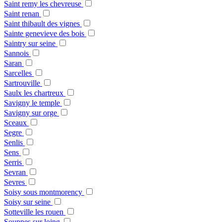
Saint remy les chevreuse
Saint renan
Saint thibault des vignes
Sainte genevieve des bois
Saintry sur seine
Sannois
Saran
Sarcelles
Sartrouville
Saulx les chartreux
Savigny le temple
Savigny sur orge
Sceaux
Segre
Senlis
Sens
Serris
Sevran
Sevres
Soisy sous montmorency
Soisy sur seine
Sotteville les rouen
Souppes sur loing