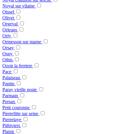
Noyal sur vilaine
Oissel
Olivet
Orgeval
Orleans
Orly
Ormesson sur marne
Orsay
Osny
Othis
Ozoir la ferriere
Pace
Palaiseau
Pantin
Paray vieille poste
Parmain
Persan
Petit couronne
Pierrefitte sur seine
Pierrelaye
Pithiviers
Plaisir