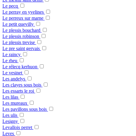
Le pecq
Le perray en yvelines
Le perreux sur marne
Le petit quevilly
Le plessis bouchard
Le plessis robinson
Le plessis trevise
Le pre saint gervais
Le raincy
Le rheu
Le rélecq kerhuon
Le vesinet
Les andelys
Les clayes sous bois
Les essarts le roi
Les lilas
Les mureaux
Les pavillons sous bois
Les ulis
Lesigny
Levallois perret
Leves