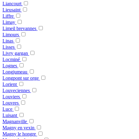
Liancourt
Lieusaint
Liffre
Limay
Limeil brevannes
Limours
Linas
Lisses
Livry gargan
Locminé
Lognes
Longjumeau
Longpont sur orge
Lorient
Louveciennes
Louviers
Louvres
Luce
Luisant
Magnanville
Magny en vexin
Magny le hongre