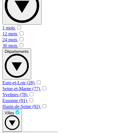
1 mois
12 mois
24 mois
36 mois
Départements
Eure-et-Loir (28)
Seine-et-Marne (77)
Yvelines (78)
Essonne (91)
Hauts-de-Seine (92)
Villes