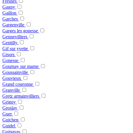
Fresnes
Gagny
Gaillon
Garches
Gargenville
Garges les gonesse
Gennevilliers
Gentilly
Gif sur yvette
Gisors
Gonesse
Gournay sur marne
Goussainville
Gouvieux
Grand couronne
Granville
Gretz armainvilliers
Grigny
Groslay
Guer
Guichen
Guidel
Guipavas