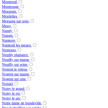
Montreuil
Montrouge
Morangis
Mordelles
Morsang sur orge
Mouy
Nandy
Nangis
Nanterre
Nanteuil les meaux
Nemours
Neuilly plaisance
Neuilly sur marne
Neuilly sur seine
Nogent le rotrou
Nogent sur marne
Nogent sur oise
Noisiel
Noisy le grand
Noisy le roi
Noisy le sec
Notre dame de bondeville
Noyal chatillon sur seiche