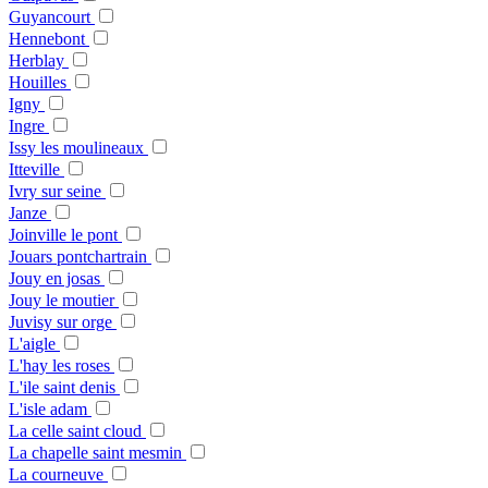
Guyancourt
Hennebont
Herblay
Houilles
Igny
Ingre
Issy les moulineaux
Itteville
Ivry sur seine
Janze
Joinville le pont
Jouars pontchartrain
Jouy en josas
Jouy le moutier
Juvisy sur orge
L'aigle
L'hay les roses
L'ile saint denis
L'isle adam
La celle saint cloud
La chapelle saint mesmin
La courneuve