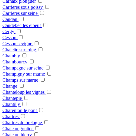
Carhaix plouguer
Carrieres sous poissy
Carrieres sur seine
Caudan
Caudebec les elbeuf
Cergy
Cesson
Cesson sevigne
Chalette sur loing
Chambly
Chambourcy
Champagne sur seine
Champigny sur marne
Champs sur marne
Change
Chanteloup les vignes
Chantepie
Chantilly
Charenton le pont
Chartres
Chartres de bretagne
Chateau gontier
Chateau thierry