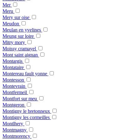
Mer
Meru
Mery sur oise
Meudon
Meulan en yvelines
Meung sur loire
Mitry mory
Moissy cramayel
Mont saint aignan
Montargis
Montataire
Montereau fault yonne
Montesson
Montevrain
Montfermeil
Montfort sur meu
Montgeron
Montigny le bretonneux
Montigny les cormeilles
Montlhery
Montmagny
Montmorency