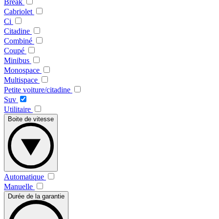
Break
Cabriolet
Ci
Citadine
Combiné
Coupé
Minibus
Monospace
Multispace
Petite voiture/citadine
Suv
Utilitaire
Boite de vitesse
Automatique
Manuelle
Durée de la garantie