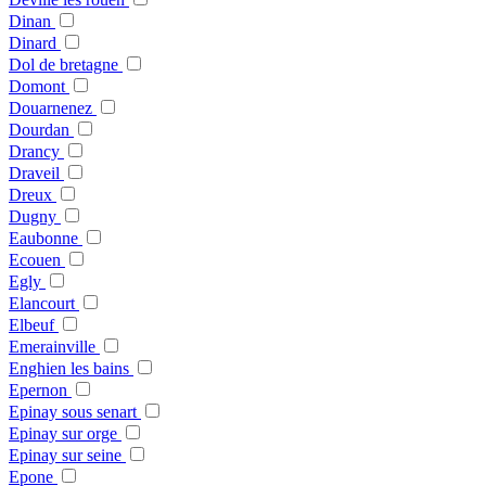
Dinan
Dinard
Dol de bretagne
Domont
Douarnenez
Dourdan
Drancy
Draveil
Dreux
Dugny
Eaubonne
Ecouen
Egly
Elancourt
Elbeuf
Emerainville
Enghien les bains
Epernon
Epinay sous senart
Epinay sur orge
Epinay sur seine
Epone