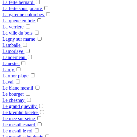
La ferte bernard
La ferte sous jouarre
La garenne colombes
La queue en brie
La verriere
La ville du bois
Lagny sur marne
Lamballe
Lamorlaye
Landerneau
Lanester
Lardy
Larmor plage
Laval
Le blanc mesnil
Le bourget
Le chesnay
Le grand quevilly
Le kremlin bicetre
Le mee sur seine
Le mesnil esnard
Le mesnil le roi
Le mesnil saint denis