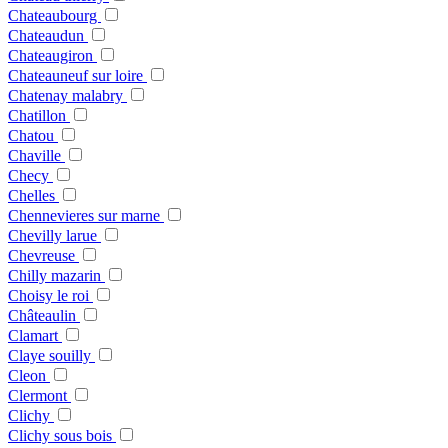
Chateaubourg
Chateaudun
Chateaugiron
Chateauneuf sur loire
Chatenay malabry
Chatillon
Chatou
Chaville
Checy
Chelles
Chennevieres sur marne
Chevilly larue
Chevreuse
Chilly mazarin
Choisy le roi
Châteaulin
Clamart
Claye souilly
Cleon
Clermont
Clichy
Clichy sous bois