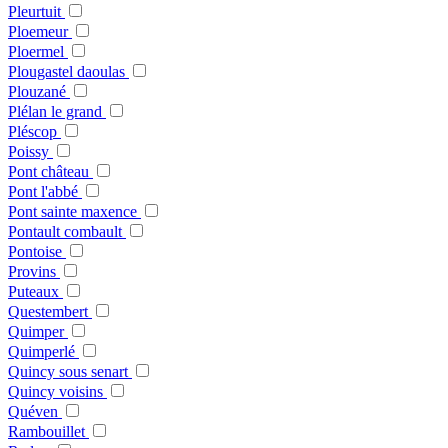
Pleurtuit
Ploemeur
Ploermel
Plougastel daoulas
Plouzané
Plélan le grand
Pléscop
Poissy
Pont château
Pont l'abbé
Pont sainte maxence
Pontault combault
Pontoise
Provins
Puteaux
Questembert
Quimper
Quimperlé
Quincy sous senart
Quincy voisins
Quéven
Rambouillet