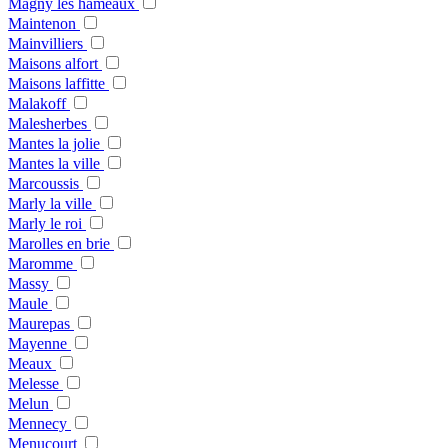
Magny les hameaux
Maintenon
Mainvilliers
Maisons alfort
Maisons laffitte
Malakoff
Malesherbes
Mantes la jolie
Mantes la ville
Marcoussis
Marly la ville
Marly le roi
Marolles en brie
Maromme
Massy
Maule
Maurepas
Mayenne
Meaux
Melesse
Melun
Mennecy
Menucourt