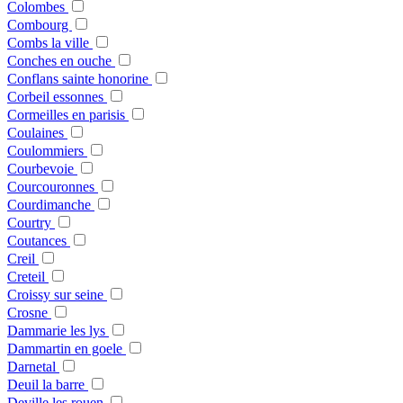
Colombes
Combourg
Combs la ville
Conches en ouche
Conflans sainte honorine
Corbeil essonnes
Cormeilles en parisis
Coulaines
Coulommiers
Courbevoie
Courcouronnes
Courdimanche
Courtry
Coutances
Creil
Creteil
Croissy sur seine
Crosne
Dammarie les lys
Dammartin en goele
Darnetal
Deuil la barre
Deville les rouen