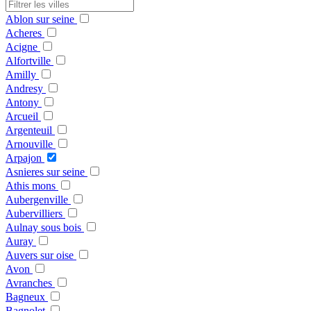
Ablon sur seine
Acheres
Acigne
Alfortville
Amilly
Andresy
Antony
Arcueil
Argenteuil
Arnouville
Arpajon
Asnieres sur seine
Athis mons
Aubergenville
Aubervilliers
Aulnay sous bois
Auray
Auvers sur oise
Avon
Avranches
Bagneux
Bagnolet