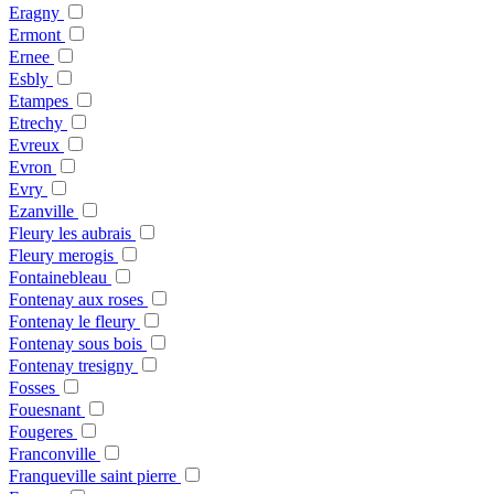
Eragny
Ermont
Ernee
Esbly
Etampes
Etrechy
Evreux
Evron
Evry
Ezanville
Fleury les aubrais
Fleury merogis
Fontainebleau
Fontenay aux roses
Fontenay le fleury
Fontenay sous bois
Fontenay tresigny
Fosses
Fouesnant
Fougeres
Franconville
Franqueville saint pierre