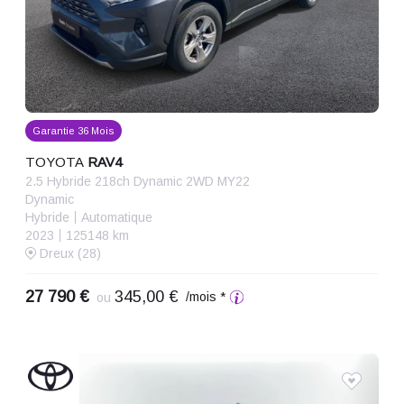
Garantie 36 Mois
TOYOTA
RAV4
2.5 Hybride 218ch Dynamic 2WD MY22
Dynamic
Hybride
Automatique
2023
125148 km
Dreux (28)
27 790 €
345,00 €
/mois *
ou