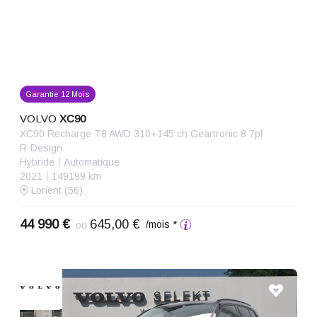
Garantie 12 Mois
VOLVO
XC90
XC90 Recharge T8 AWD 310+145 ch Geartronic 8 7pl
R-Design
Hybride
Automatique
2021
149199 km
Lorient (56)
44 990 €
645,00 €
/mois *
ou