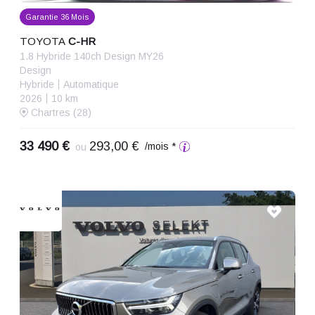
Garantie 36 Mois
TOYOTA
C-HR
1.8 Hybride 140ch Design MY26
Design
Hybride
Automatique
2026
10 km
Chartres (28)
33 490 €
293,00 €
/mois *
ou