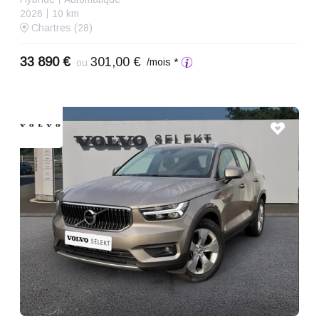
2026
10 km
Chartres (28)
33 890 €
301,00 €
/mois *
ou