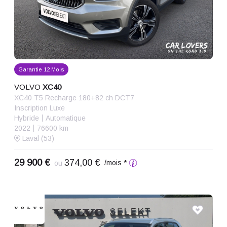
Garantie 12 Mois
VOLVO
XC40
XC40 T5 Recharge 180+82 ch DCT7
Inscription Luxe
Hybride
Automatique
2022
76600 km
Laval (53)
29 900 €
374,00 €
/mois *
ou