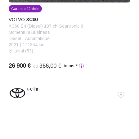
Garantie 12 Mois
VOLVO
XC60
XC60 B4 (Diesel) 197 ch Geartronic 8
Momentum Business
Diesel
Automatique
2021
121354 km
Laval (53)
26 900 €
386,00 €
/mois *
ou