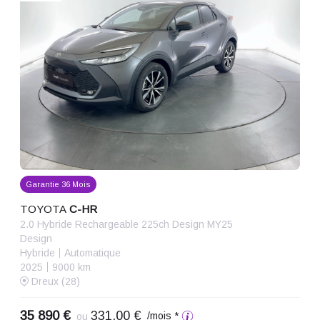
Garantie 36 Mois
TOYOTA
C-HR
2.0 Hybride Rechargeable 225ch Design MY25
Design
Hybride
Automatique
2025
9000 km
Dreux (28)
35 890 €
331,00 €
/mois *
ou