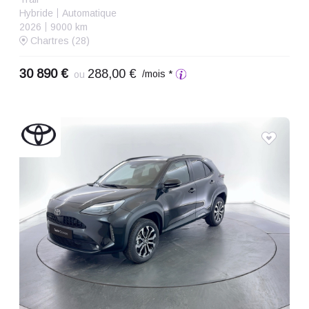
Hybride
Automatique
2026
9000 km
Chartres (28)
30 890 €
288,00 €
/mois *
ou