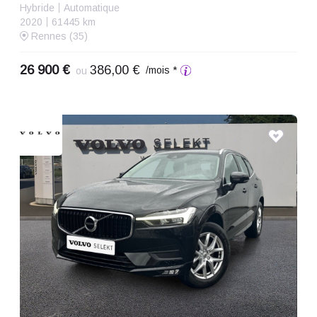
Hybride
Automatique
2020
61445 km
Rennes (35)
26 900 €
386,00 €
/mois *
ou