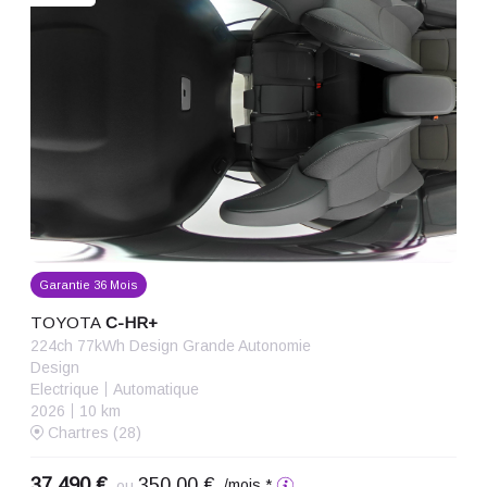
Garantie 36 Mois
TOYOTA
C-HR+
224ch 77kWh Design Grande Autonomie
Design
Electrique
Automatique
2026
10 km
Chartres (28)
37 490 €
350,00 €
/mois *
ou