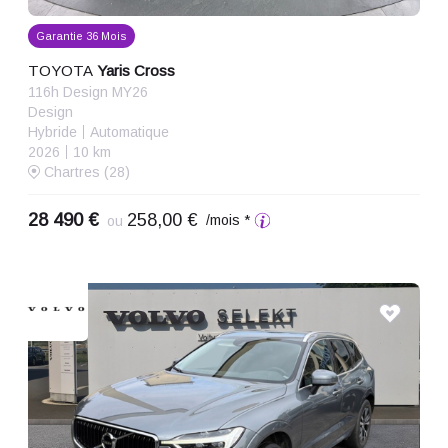
Garantie 36 Mois
TOYOTA
Yaris Cross
116h Design MY26
Design
Hybride
Automatique
2026
10 km
Chartres (28)
28 490 €
258,00 €
/mois *
ou