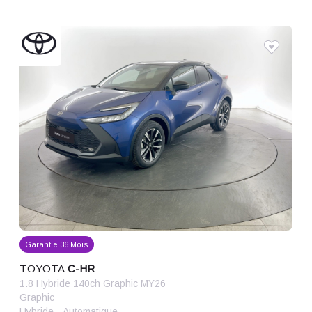
Année décroissante
Année croissante
Kilométrage croissant
Kilométrage décroissant
Prix croissant
Prix décroissant
Garantie 36 Mois
TOYOTA
C-HR
1.8 Hybride 140ch Graphic MY26
Graphic
Hybride
Automatique