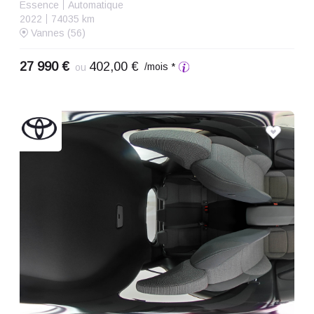
Essence
Automatique
2022
74035 km
Vannes (56)
27 990 €
402,00 €
/mois *
ou