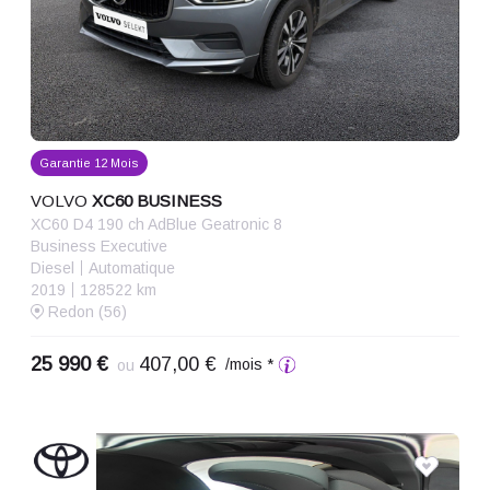
Garantie 12 Mois
VOLVO
XC60 BUSINESS
XC60 D4 190 ch AdBlue Geatronic 8
Business Executive
Diesel
Automatique
2019
128522 km
Redon (56)
25 990 €
407,00 €
/mois *
ou