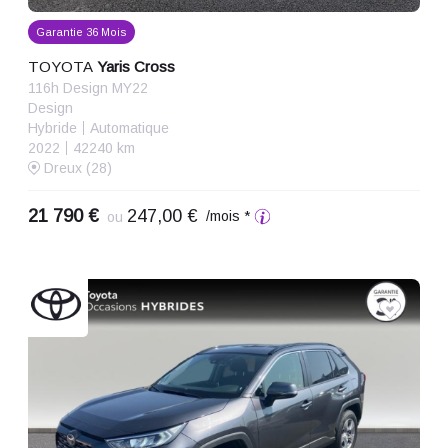
Garantie 36 Mois
TOYOTA
Yaris Cross
116h Design MY22
Design
Hybride
Automatique
2022
42240 km
Dreux (28)
21 790 €
247,00 €
/mois *
ou