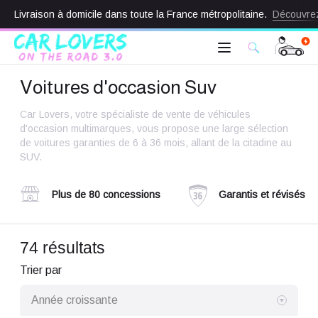
Livraison à domicile dans toute la France métropolitaine.
Découvre
Voitures d'occasion Suv
Car Lovers, votre spécialiste de vente de véhicules
d'occasion multimarques, vous propose une large sélection
de voitures garanties de 6 à 36 mois, allant de la citadine au
SUV.
Plus de 80 concessions
Garantis et révisés
74 résultats
Trier par
Année croissante