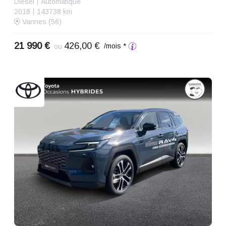
Diesel
Automatique
2018
143738 km
Vannes (56)
21 990 €
426,00 €
/mois *
ou