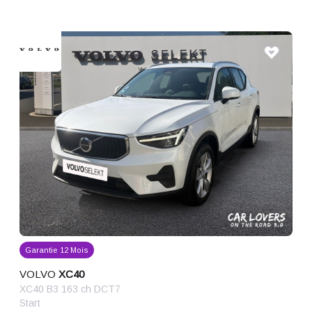
Garantie 12 Mois
VOLVO
XC40
XC40 B3 163 ch DCT7
Start