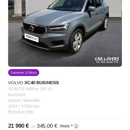
Garantie 12 Mois
VOLVO
XC40 BUSINESS
XC40 D3 AdBlue 150 ch
Business
Diesel
Manuelle
2019
97893 km
Redon (56)
21 990 €
345,00 €
/mois *
ou