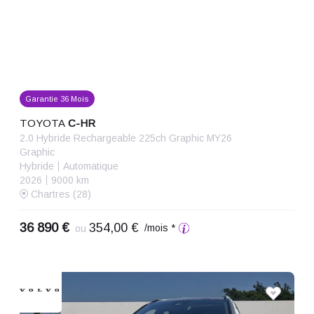
Garantie 36 Mois
TOYOTA
C-HR
2.0 Hybride Rechargeable 225ch Graphic MY26
Graphic
Hybride
Automatique
2026
9000 km
Chartres (28)
36 890 €
354,00 €
/mois *
ou