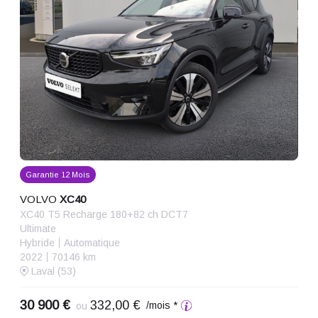
Garantie 12 Mois
VOLVO
XC40
XC40 T5 Recharge 180+82 ch DCT7
Ultimate
Hybride
Automatique
2022
70146 km
Laval (53)
30 900 €
332,00 €
/mois *
ou