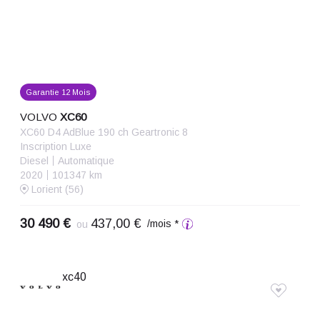
Garantie 12 Mois
VOLVO
XC60
XC60 D4 AdBlue 190 ch Geartronic 8
Inscription Luxe
Diesel
Automatique
2020
101347 km
Lorient (56)
30 490 €
437,00 €
/mois *
ou