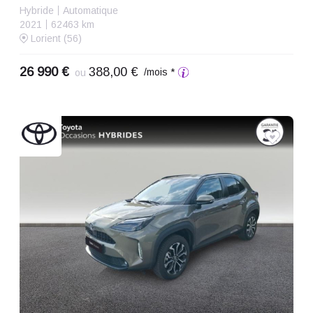
Hybride
Automatique
2021
62463 km
Lorient (56)
26 990 €
388,00 €
/mois *
ou