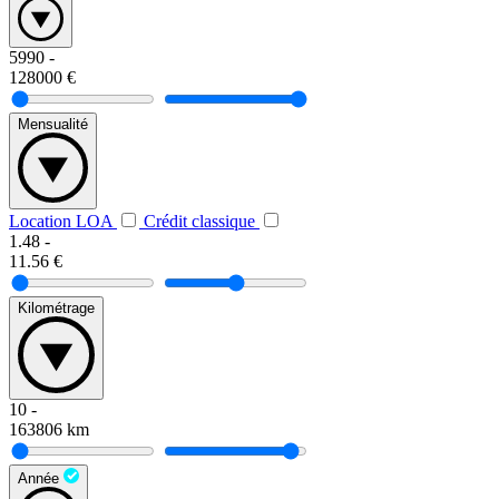
5990
-
128000
€
Mensualité
Location LOA
Crédit classique
1.48
-
11.56
€
Kilométrage
10
-
163806
km
Année