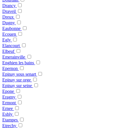
Drancy
Draveil
Dreux
Dugny
Eaubonne
Ecouen
Egly
Elancourt
Elbeuf
Emerainville
Enghien les bains
Epernon
Epinay sous senart
Epinay sur orge
Epinay sur seine
Epone
Eragny
Ermont
Ernee
Esbly
Etampes
Etrechy