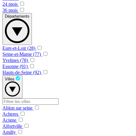
24 mois
36 mois
Départements
Eure-et-Loir (28)
Seine-et-Marne (77)
Yvelines (78)
Essonne (91)
Hauts-de-Seine (92)
Villes
Ablon sur seine
Acheres
Acigne
Alfortville
Amilly