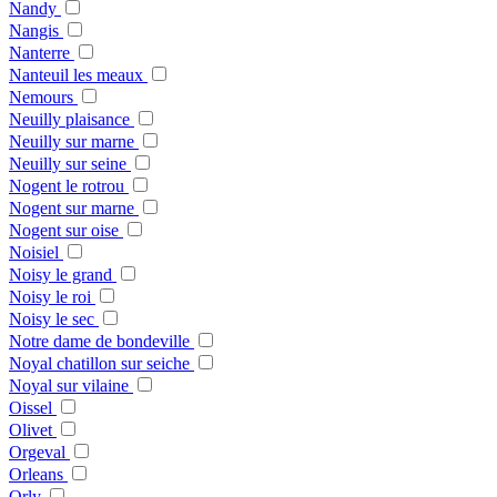
Nandy
Nangis
Nanterre
Nanteuil les meaux
Nemours
Neuilly plaisance
Neuilly sur marne
Neuilly sur seine
Nogent le rotrou
Nogent sur marne
Nogent sur oise
Noisiel
Noisy le grand
Noisy le roi
Noisy le sec
Notre dame de bondeville
Noyal chatillon sur seiche
Noyal sur vilaine
Oissel
Olivet
Orgeval
Orleans
Orly