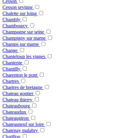
Cesson
Cesson sevigne
Chalette sur loing
Chambly
Chambourcy
Champagne sur seine
Champigny sur marne
Champs sur marne
Change
Chanteloup les vignes
Chantepie
Chantilly
Charenton le pont
Chartres
Chartres de bretagne
Chateau gontier
Chateau thierry
Chateaubourg
Chateaudun
Chateaugiron
Chateauneuf sur loire
Chatenay malabry
Chatillon