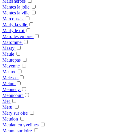
Malesherbes
Mantes la jolie
Mantes la ville
Marcoussis
Marly la ville
Marly le roi
Marolles en brie
Maromme
Massy
Maule
Maurepas
Mayenne
Meaux
Melesse
Melun
Mennecy
Menucourt
Mer
Meru
Mery sur oise
Meudon
Meulan en yvelines
Meung sur loire