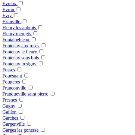
Evreux
Evron
Evry
Ezanville
Fleury les aubrais
Fleury merogis
Fontainebleau
Fontenay aux roses
Fontenay le fleury
Fontenay sous bois
Fontenay tresigny
Fosses
Fouesnant
Fougeres
Franconville
Franqueville saint pierre
Fresnes
Gagny
Gaillon
Garches
Gargenville
Garges les gonesse