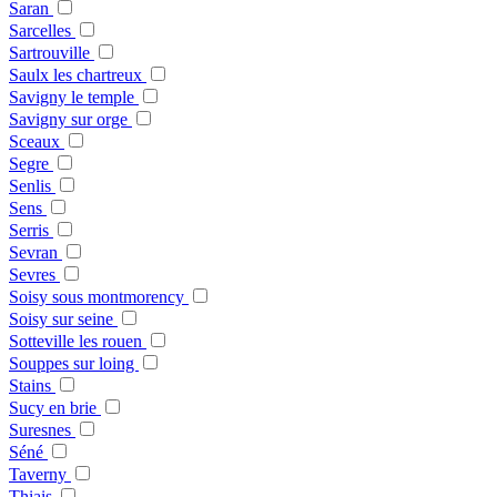
Saran
Sarcelles
Sartrouville
Saulx les chartreux
Savigny le temple
Savigny sur orge
Sceaux
Segre
Senlis
Sens
Serris
Sevran
Sevres
Soisy sous montmorency
Soisy sur seine
Sotteville les rouen
Souppes sur loing
Stains
Sucy en brie
Suresnes
Séné
Taverny
Thiais