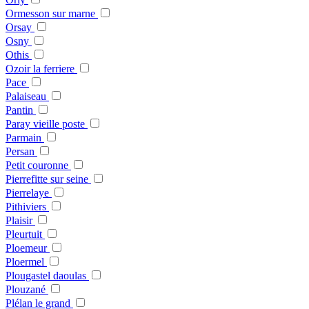
Ormesson sur marne
Orsay
Osny
Othis
Ozoir la ferriere
Pace
Palaiseau
Pantin
Paray vieille poste
Parmain
Persan
Petit couronne
Pierrefitte sur seine
Pierrelaye
Pithiviers
Plaisir
Pleurtuit
Ploemeur
Ploermel
Plougastel daoulas
Plouzané
Plélan le grand