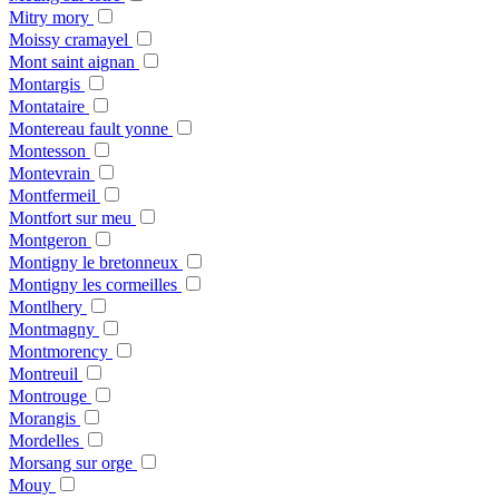
Mitry mory
Moissy cramayel
Mont saint aignan
Montargis
Montataire
Montereau fault yonne
Montesson
Montevrain
Montfermeil
Montfort sur meu
Montgeron
Montigny le bretonneux
Montigny les cormeilles
Montlhery
Montmagny
Montmorency
Montreuil
Montrouge
Morangis
Mordelles
Morsang sur orge
Mouy