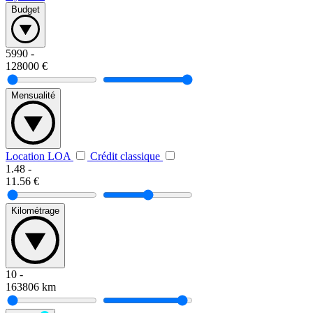
Budget
5990
-
128000
€
Mensualité
Location LOA
Crédit classique
1.48
-
11.56
€
Kilométrage
10
-
163806
km