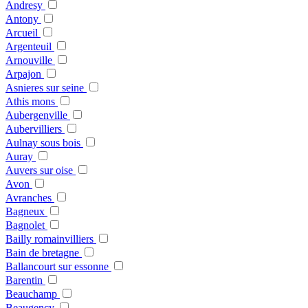
Andresy
Antony
Arcueil
Argenteuil
Arnouville
Arpajon
Asnieres sur seine
Athis mons
Aubergenville
Aubervilliers
Aulnay sous bois
Auray
Auvers sur oise
Avon
Avranches
Bagneux
Bagnolet
Bailly romainvilliers
Bain de bretagne
Ballancourt sur essonne
Barentin
Beauchamp
Beaugency