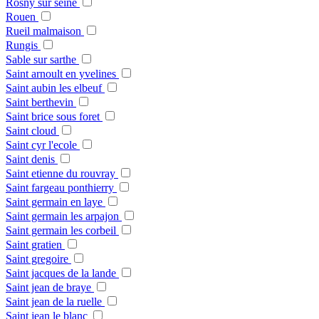
Rosny sur seine
Rouen
Rueil malmaison
Rungis
Sable sur sarthe
Saint arnoult en yvelines
Saint aubin les elbeuf
Saint berthevin
Saint brice sous foret
Saint cloud
Saint cyr l'ecole
Saint denis
Saint etienne du rouvray
Saint fargeau ponthierry
Saint germain en laye
Saint germain les arpajon
Saint germain les corbeil
Saint gratien
Saint gregoire
Saint jacques de la lande
Saint jean de braye
Saint jean de la ruelle
Saint jean le blanc