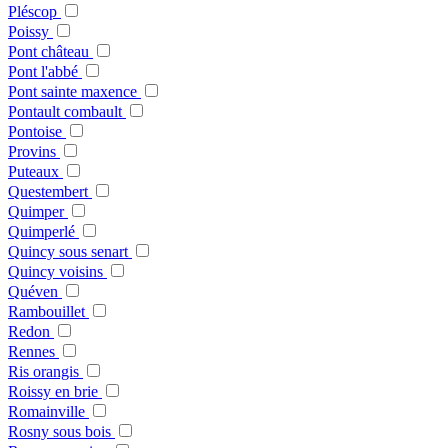
Pléscop
Poissy
Pont château
Pont l'abbé
Pont sainte maxence
Pontault combault
Pontoise
Provins
Puteaux
Questembert
Quimper
Quimperlé
Quincy sous senart
Quincy voisins
Quéven
Rambouillet
Redon
Rennes
Ris orangis
Roissy en brie
Romainville
Rosny sous bois