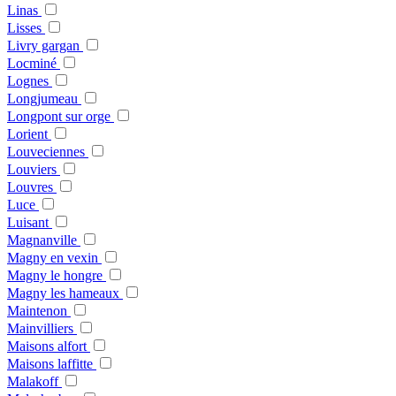
Linas
Lisses
Livry gargan
Locminé
Lognes
Longjumeau
Longpont sur orge
Lorient
Louveciennes
Louviers
Louvres
Luce
Luisant
Magnanville
Magny en vexin
Magny le hongre
Magny les hameaux
Maintenon
Mainvilliers
Maisons alfort
Maisons laffitte
Malakoff