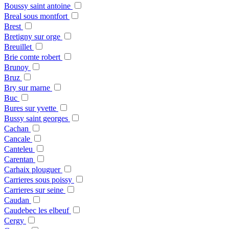
Boussy saint antoine
Breal sous montfort
Brest
Bretigny sur orge
Breuillet
Brie comte robert
Brunoy
Bruz
Bry sur marne
Buc
Bures sur yvette
Bussy saint georges
Cachan
Cancale
Canteleu
Carentan
Carhaix plouguer
Carrieres sous poissy
Carrieres sur seine
Caudan
Caudebec les elbeuf
Cergy