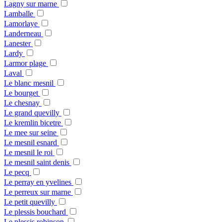
Lagny sur marne
Lamballe
Lamorlaye
Landerneau
Lanester
Lardy
Larmor plage
Laval
Le blanc mesnil
Le bourget
Le chesnay
Le grand quevilly
Le kremlin bicetre
Le mee sur seine
Le mesnil esnard
Le mesnil le roi
Le mesnil saint denis
Le pecq
Le perray en yvelines
Le perreux sur marne
Le petit quevilly
Le plessis bouchard
Le plessis robinson