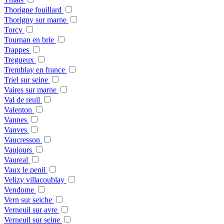
Thorigne fouillard
Thorigny sur marne
Torcy
Tournan en brie
Trappes
Tregueux
Tremblay en france
Triel sur seine
Vaires sur marne
Val de reuil
Valenton
Vannes
Vanves
Vaucresson
Vaujours
Vaureal
Vaux le penil
Velizy villacoublay
Vendome
Vern sur seiche
Verneuil sur avre
Verneuil sur seine