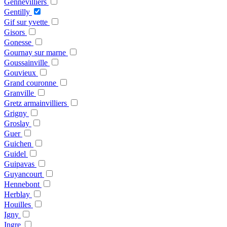
Gennevilliers
Gentilly
Gif sur yvette
Gisors
Gonesse
Gournay sur marne
Goussainville
Gouvieux
Grand couronne
Granville
Gretz armainvilliers
Grigny
Groslay
Guer
Guichen
Guidel
Guipavas
Guyancourt
Hennebont
Herblay
Houilles
Igny
Ingre