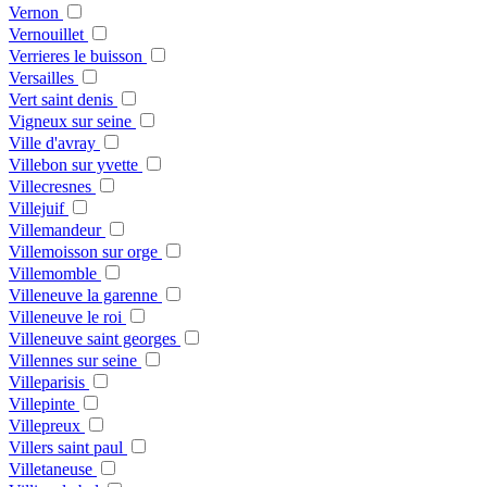
Vernon
Vernouillet
Verrieres le buisson
Versailles
Vert saint denis
Vigneux sur seine
Ville d'avray
Villebon sur yvette
Villecresnes
Villejuif
Villemandeur
Villemoisson sur orge
Villemomble
Villeneuve la garenne
Villeneuve le roi
Villeneuve saint georges
Villennes sur seine
Villeparisis
Villepinte
Villepreux
Villers saint paul
Villetaneuse