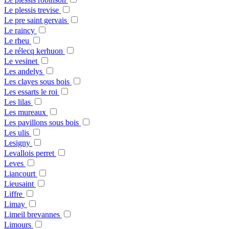
Le plessis trevise
Le pre saint gervais
Le raincy
Le rheu
Le rélecq kerhuon
Le vesinet
Les andelys
Les clayes sous bois
Les essarts le roi
Les lilas
Les mureaux
Les pavillons sous bois
Les ulis
Lesigny
Levallois perret
Leves
Liancourt
Lieusaint
Liffre
Limay
Limeil brevannes
Limours