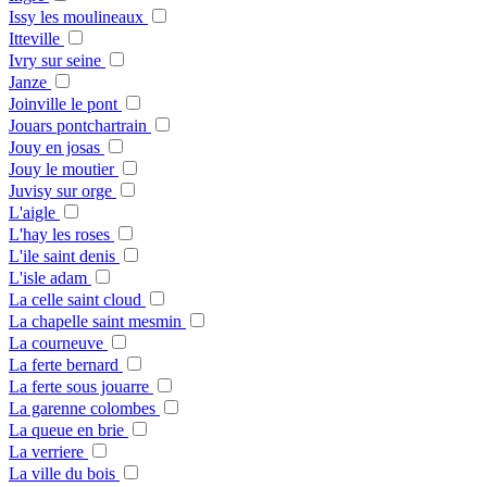
Issy les moulineaux
Itteville
Ivry sur seine
Janze
Joinville le pont
Jouars pontchartrain
Jouy en josas
Jouy le moutier
Juvisy sur orge
L'aigle
L'hay les roses
L'ile saint denis
L'isle adam
La celle saint cloud
La chapelle saint mesmin
La courneuve
La ferte bernard
La ferte sous jouarre
La garenne colombes
La queue en brie
La verriere
La ville du bois