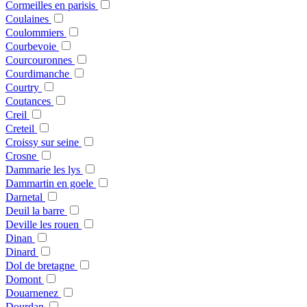
Cormeilles en parisis
Coulaines
Coulommiers
Courbevoie
Courcouronnes
Courdimanche
Courtry
Coutances
Creil
Creteil
Croissy sur seine
Crosne
Dammarie les lys
Dammartin en goele
Darnetal
Deuil la barre
Deville les rouen
Dinan
Dinard
Dol de bretagne
Domont
Douarnenez
Dourdan