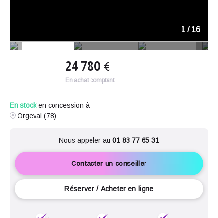
1
/
16
24 780
€
En achat comptant
En stock
en concession à
Orgeval (78)
Nous appeler au
01 83 77 65 31
Contacter un conseiller
Réserver / Acheter en ligne