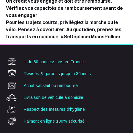
Un crédit vous engage et doit être remboursé.
Vérifiez vos capacités de remboursement avant de
vous engager.
Pour les trajets courts, privilégiez la marche ou le
vélo. Pensez à covoiturer. Au quotidien, prenez les
transports en commun. #SeDéplacerMoinsPolluer
+ de 80 concessions
en France
Révisés & garantis
jusqu'à 36 mois
Achat satisfait ou
remboursé
Livraison de véhicule
à domicile
Respect des mesures
d'hygiène
Paiment en ligne
100% sécurisé