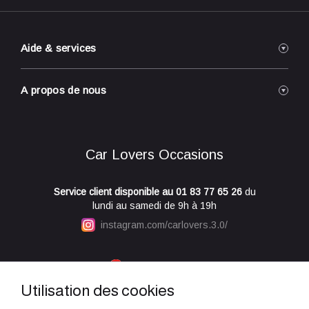
Aide & services
Reprise de votre véhicule
A propos de nous
Réservation / Achat en ligne
Livraison à domicile
Nos concessions
Engagements Qualité
A propos de nous
Car Lovers Occasions
Foire Aux Questions
Conditions générales de vente
Conditions générales d'utilisation
Service client disponible au
01 83 77 65 26
du
Mentions légales
lundi au samedi de 9h à 19h
Politique de confidentialité
instagram.com/carlovers.3.0/
Paramètres des cookies
Car Lovers Occasions est noté 4.7/5 grâce à 560 avis
certifiés par Google.