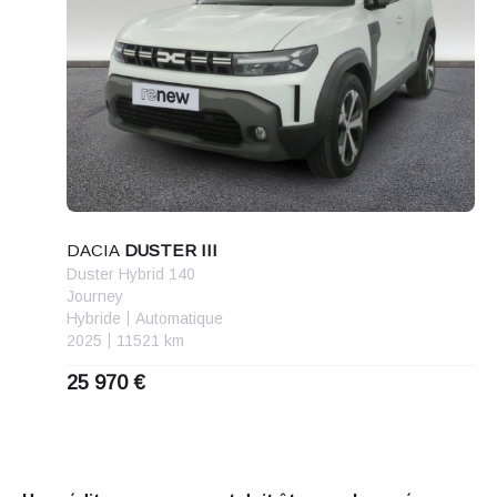
DACIA
DUSTER III
Duster Hybrid 140
Journey
Hybride
Automatique
2025
11521 km
25 970 €