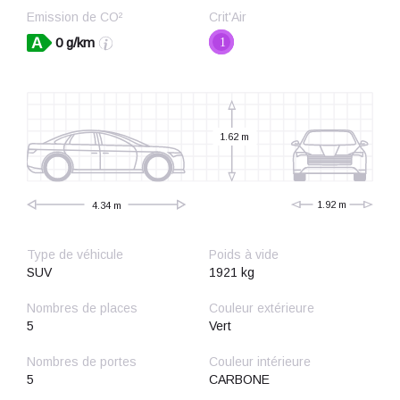
Emission de CO²
Crit'Air
0 g/km
1
1.62 m
1.92 m
4.34 m
Type de véhicule
Poids à vide
SUV
1921 kg
Nombres de places
Couleur extérieure
5
Vert
Nombres de portes
Couleur intérieure
5
CARBONE