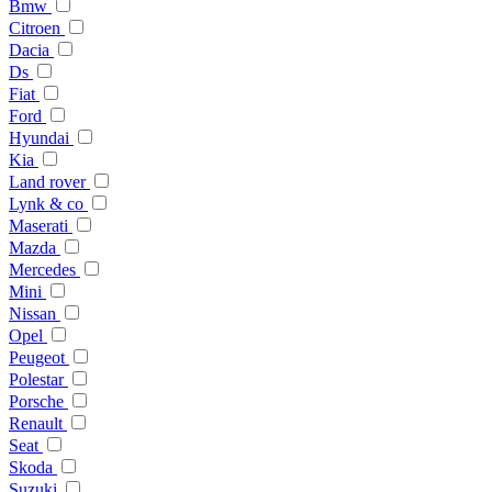
Bmw
Citroen
Dacia
Ds
Fiat
Ford
Hyundai
Kia
Land rover
Lynk & co
Maserati
Mazda
Mercedes
Mini
Nissan
Opel
Peugeot
Polestar
Porsche
Renault
Seat
Skoda
Suzuki