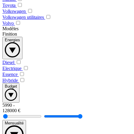
Toyota
Volkswagen
Volkswagen utilitaires
Volvo
Modèles
Finition
Energies
Diesel
Electrique
Essence
Hybride
Budget
5990
-
128000
€
Mensualité