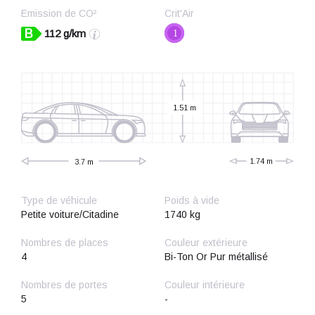
Emission de CO²
Crit'Air
B
112 g/km
1
1.51 m
1.74 m
3.7 m
Type de véhicule
Poids à vide
Petite voiture/Citadine
1740 kg
Nombres de places
Couleur extérieure
4
Bi-Ton Or Pur métallisé
Nombres de portes
Couleur intérieure
5
-