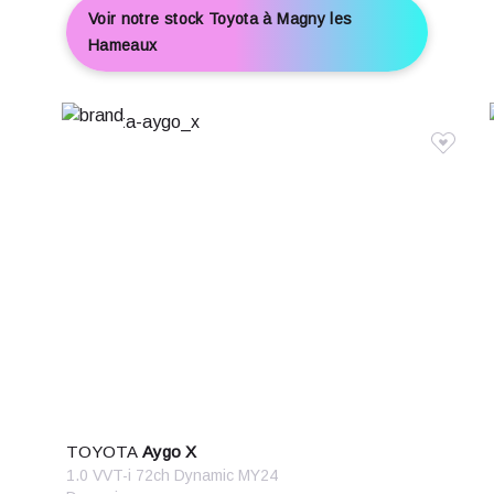
Système de prévention des écarts
Voir notre stock Toyota à Magny les
Hameaux
Témoin de bouclage des ceintures AV
Témoin de perte de pression pneumatique
TMC
Verrouillage centralisé à distance
Verrouillage centralisé des portes
Vitres arrière surteintées
Vitres avant électriques
Volant cuir
Volant multifonction
Volant réglable en hauteur
TOYOTA
Aygo X
1.0 VVT-i 72ch Dynamic MY24