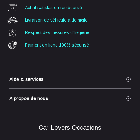
Achat satisfait ou
remboursé
Livraison de véhicule
à domicile
Respect des mesures
d'hygiène
Paiment en ligne
100% sécurisé
Aide & services
Reprise de votre véhicule
A propos de nous
Réservation / Achat en ligne
Livraison à domicile
Nos concessions
Engagements Qualité
A propos de nous
Car Lovers Occasions
Foire Aux Questions
Conditions générales de vente
Conditions générales d'utilisation