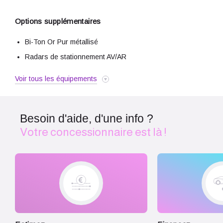
Airbag passager
Airbags latéraux avant
Options supplémentaires
Airbags rideaux AV et AR
Bi-Ton Or Pur métallisé
Appel d'Urgence Localisé
Radars de stationnement AV/AR
Arrêt et redémarrage auto. du moteur
Assistance de maintien de trajectoire
Voir tous les équipements
Bacs de portes avant
Banquette 50/50
Besoin d'aide, d'une info ?
Banquette AR rabattable
Votre concessionnaire est là !
Becquet arrière
Caméra de recul
Capote électrique
Capote souple
Capteur de luminosité
Capteur de pluie