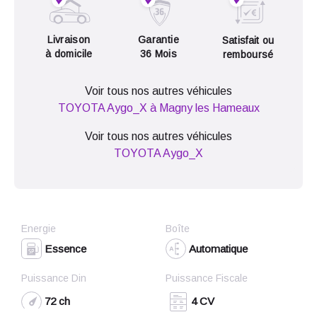
Livraison
Garantie
Satisfait ou
à domicile
36 Mois
remboursé
Voir tous nos autres véhicules
TOYOTA Aygo_X à Magny les Hameaux
Voir tous nos autres véhicules
TOYOTA Aygo_X
Energie
Boîte
Essence
Automatique
Puissance Din
Puissance Fiscale
72 ch
4 CV