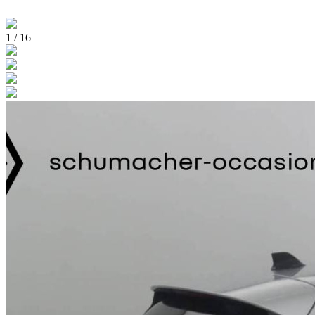
1
/
16