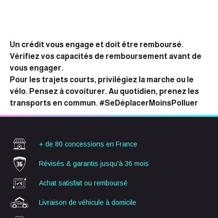
Un crédit vous engage et doit être remboursé.
Vérifiez vos capacités de remboursement avant de
vous engager.
Pour les trajets courts, privilégiez la marche ou le
vélo. Pensez à covoiturer. Au quotidien, prenez les
transports en commun. #SeDéplacerMoinsPolluer
+ de 80 concessions
en France
Révisés & garantis
jusqu'à 36 mois
Achat satisfait ou
remboursé
Livraison de véhicule
à domicile