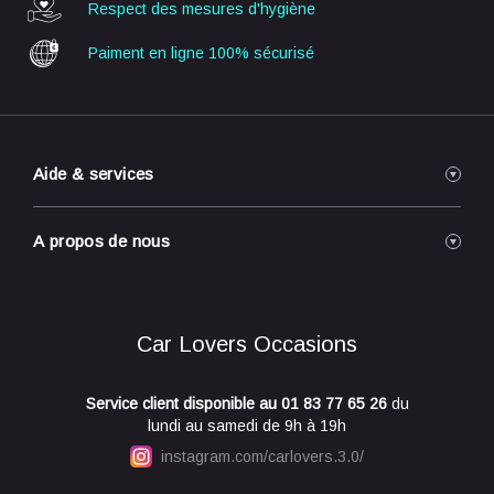
Respect des mesures
d'hygiène
Paiment en ligne
100% sécurisé
Aide & services
Reprise de votre véhicule
A propos de nous
Réservation / Achat en ligne
Livraison à domicile
Nos concessions
Engagements Qualité
A propos de nous
Car Lovers Occasions
Foire Aux Questions
Conditions générales de vente
Conditions générales d'utilisation
Service client disponible au
01 83 77 65 26
du
Mentions légales
lundi au samedi de 9h à 19h
Politique de confidentialité
instagram.com/carlovers.3.0/
Paramètres des cookies