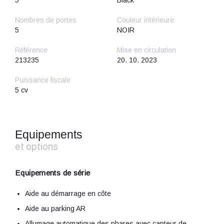
5
Black
Nombres de portes
Couleur intérieure
5
NOIR
Référence
Mise en circulation
213235
20. 10. 2023
Puissance fiscale
5 cv
Equipements
et options
Equipements de série
Aide au démarrage en côte
Aide au parking AR
Allumage automatique des phares avec capteur de