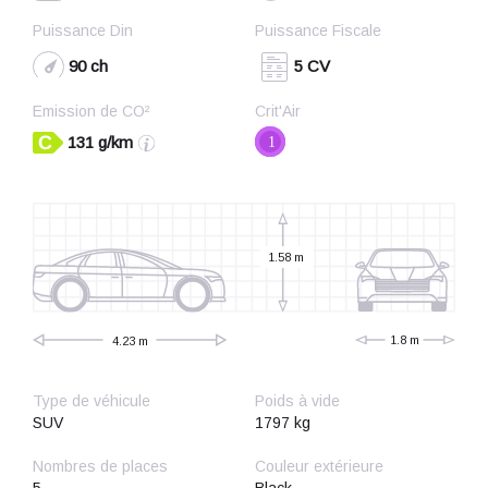
Puissance Din
Puissance Fiscale
90 ch
5 CV
Emission de CO²
Crit'Air
131 g/km
1
1.58 m
1.8 m
4.23 m
Type de véhicule
Poids à vide
SUV
1797 kg
Nombres de places
Couleur extérieure