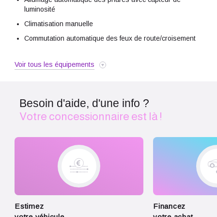
luminosité
Climatisation manuelle
Commutation automatique des feux de route/croisement
Eclairage AV et AR Full LED Pure Vision
Voir tous les équipements
Feux de stop à LED
Jantes Alliages 17" Eridis
Navigation
Besoin d'aide, d'une info ?
Airbag passager déconnectable
Votre concessionnaire est là !
Airbags frontaux
Airbags latéraux AV
Alerte de survitesse avec reconnaissance des panneaux
de signalisation
Alerte distance de sécurité - Information dans tableau de
bord
Alerte oubli des ceintures de sécurité aux 5 places
Estimez
Financez
votre véhicule
votre achat