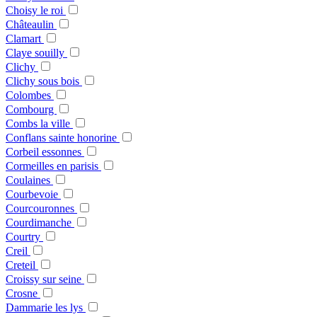
Choisy le roi
Châteaulin
Clamart
Claye souilly
Clichy
Clichy sous bois
Colombes
Combourg
Combs la ville
Conflans sainte honorine
Corbeil essonnes
Cormeilles en parisis
Coulaines
Courbevoie
Courcouronnes
Courdimanche
Courtry
Creil
Creteil
Croissy sur seine
Crosne
Dammarie les lys