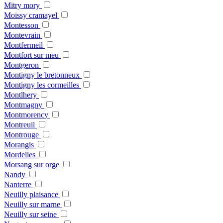
Mitry mory
Moissy cramayel
Montesson
Montevrain
Montfermeil
Montfort sur meu
Montgeron
Montigny le bretonneux
Montigny les cormeilles
Montlhery
Montmagny
Montmorency
Montreuil
Montrouge
Morangis
Mordelles
Morsang sur orge
Nandy
Nanterre
Neuilly plaisance
Neuilly sur marne
Neuilly sur seine