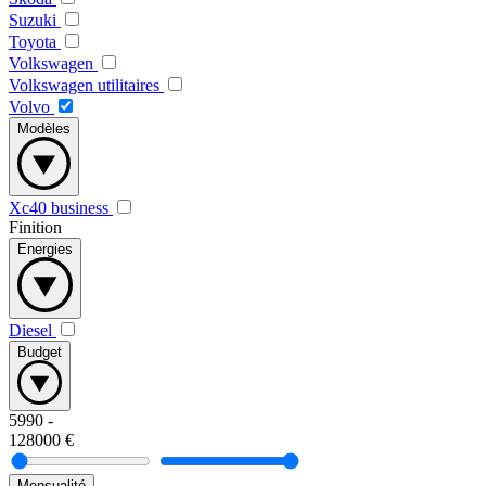
Suzuki
Toyota
Volkswagen
Volkswagen utilitaires
Volvo
Modèles
Xc40 business
Finition
Energies
Diesel
Budget
5990
-
128000
€
Mensualité