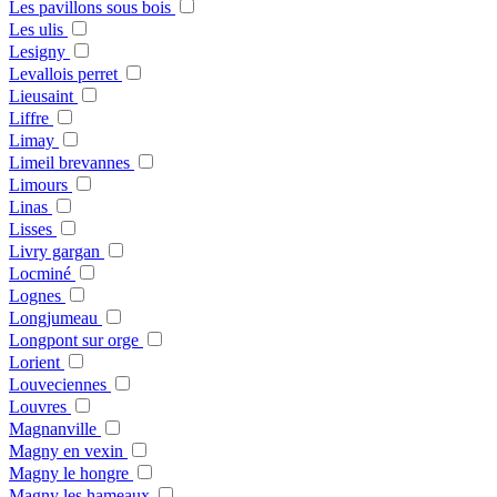
Les pavillons sous bois
Les ulis
Lesigny
Levallois perret
Lieusaint
Liffre
Limay
Limeil brevannes
Limours
Linas
Lisses
Livry gargan
Locminé
Lognes
Longjumeau
Longpont sur orge
Lorient
Louveciennes
Louvres
Magnanville
Magny en vexin
Magny le hongre
Magny les hameaux