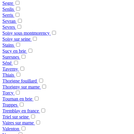
Segre
Senlis
Serris
Sevran
Sevres
Soisy sous montmorency
Soisy sur seine
Stains
Sucy en brie
Suresnes
Séné
Taverny
Thiais
Thorigne fouillard
Thorigny sur marne
Torcy
Tournan en brie
Trappes
Tremblay en france
Triel sur seine
Vaires sur marne
Valenton