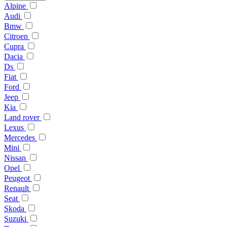
Alpine
Audi
Bmw
Citroen
Cupra
Dacia
Ds
Fiat
Ford
Jeep
Kia
Land rover
Lexus
Mercedes
Mini
Nissan
Opel
Peugeot
Renault
Seat
Skoda
Suzuki