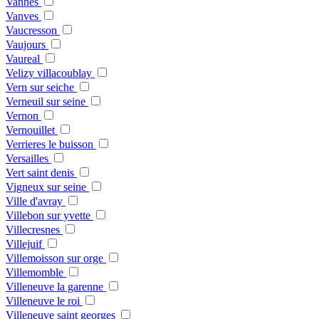
Vannes
Vanves
Vaucresson
Vaujours
Vaureal
Velizy villacoublay
Vern sur seiche
Verneuil sur seine
Vernon
Vernouillet
Verrieres le buisson
Versailles
Vert saint denis
Vigneux sur seine
Ville d'avray
Villebon sur yvette
Villecresnes
Villejuif
Villemoisson sur orge
Villemomble
Villeneuve la garenne
Villeneuve le roi
Villeneuve saint georges