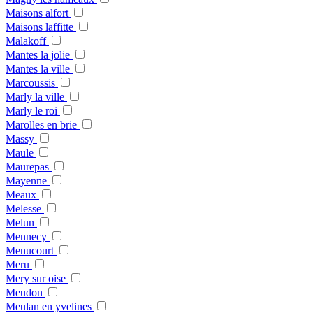
Maisons alfort
Maisons laffitte
Malakoff
Mantes la jolie
Mantes la ville
Marcoussis
Marly la ville
Marly le roi
Marolles en brie
Massy
Maule
Maurepas
Mayenne
Meaux
Melesse
Melun
Mennecy
Menucourt
Meru
Mery sur oise
Meudon
Meulan en yvelines