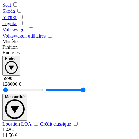
Seat
Skoda
Suzuki
Toyota
Volkswagen
Volkswagen utilitaires
Modèles
Finition
Energies
Budget
5990
-
128000
€
Mensualité
Location LOA
Crédit classique
1.48
-
11.56
€