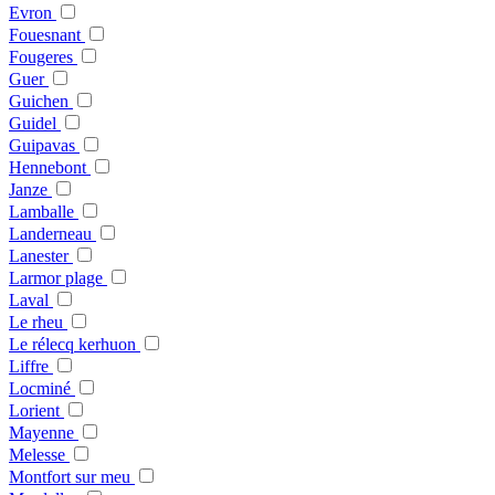
Evron
Fouesnant
Fougeres
Guer
Guichen
Guidel
Guipavas
Hennebont
Janze
Lamballe
Landerneau
Lanester
Larmor plage
Laval
Le rheu
Le rélecq kerhuon
Liffre
Locminé
Lorient
Mayenne
Melesse
Montfort sur meu