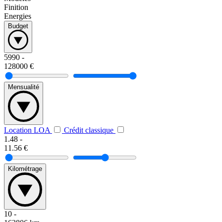
Finition
Energies
Budget
5990
-
128000
€
Mensualité
Location LOA
Crédit classique
1.48
-
11.56
€
Kilométrage
10
-