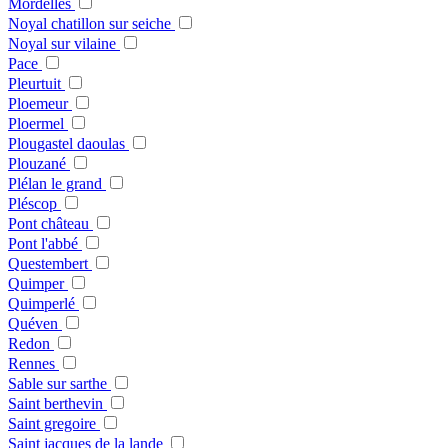
Mordelles
Noyal chatillon sur seiche
Noyal sur vilaine
Pace
Pleurtuit
Ploemeur
Ploermel
Plougastel daoulas
Plouzané
Plélan le grand
Pléscop
Pont château
Pont l'abbé
Questembert
Quimper
Quimperlé
Quéven
Redon
Rennes
Sable sur sarthe
Saint berthevin
Saint gregoire
Saint jacques de la lande