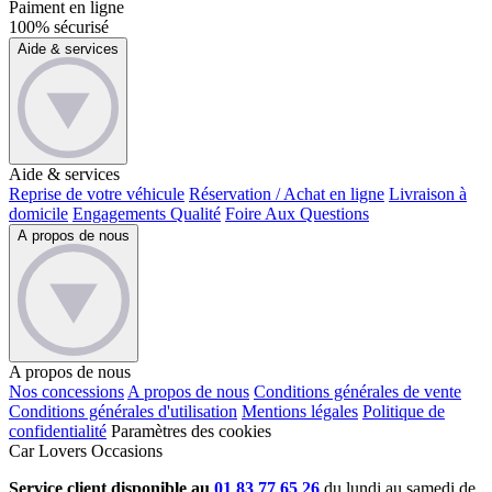
Paiment en ligne
100% sécurisé
Aide & services
Aide & services
Reprise de votre véhicule
Réservation / Achat en ligne
Livraison à
domicile
Engagements Qualité
Foire Aux Questions
A propos de nous
A propos de nous
Nos concessions
A propos de nous
Conditions générales de vente
Conditions générales d'utilisation
Mentions légales
Politique de
confidentialité
Paramètres des cookies
Car Lovers Occasions
Service client disponible au
01 83 77 65 26
du lundi au samedi de