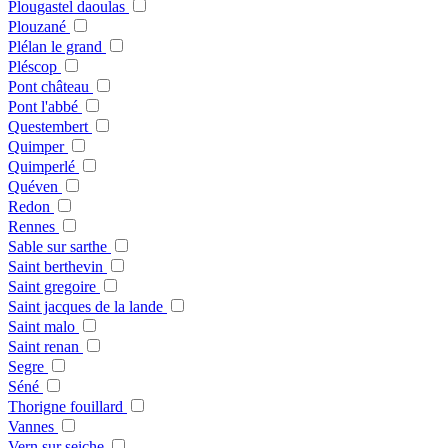
Plougastel daoulas
Plouzané
Plélan le grand
Pléscop
Pont château
Pont l'abbé
Questembert
Quimper
Quimperlé
Quéven
Redon
Rennes
Sable sur sarthe
Saint berthevin
Saint gregoire
Saint jacques de la lande
Saint malo
Saint renan
Segre
Séné
Thorigne fouillard
Vannes
Vern sur seiche