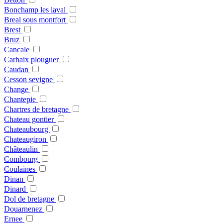
Bonchamp les laval
Breal sous montfort
Brest
Bruz
Cancale
Carhaix plouguer
Caudan
Cesson sevigne
Change
Chantepie
Chartres de bretagne
Chateau gontier
Chateaubourg
Chateaugiron
Châteaulin
Combourg
Coulaines
Dinan
Dinard
Dol de bretagne
Douarnenez
Ernee