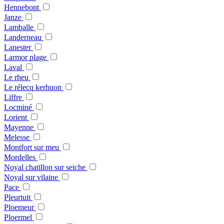
Hennebont
Janze
Lamballe
Landerneau
Lanester
Larmor plage
Laval
Le rheu
Le rélecq kerhuon
Liffre
Locminé
Lorient
Mayenne
Melesse
Montfort sur meu
Mordelles
Noyal chatillon sur seiche
Noyal sur vilaine
Pace
Pleurtuit
Ploemeur
Ploermel