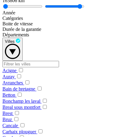
163806
km
Année
Catégories
Boite de vitesse
Durée de la garantie
Départements
Villes
Acigne
Auray
Avranches
Bain de bretagne
Betton
Bonchamp les laval
Breal sous montfort
Brest
Bruz
Cancale
Carhaix plouguer