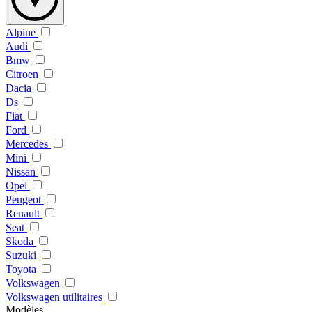
Alpine
Audi
Bmw
Citroen
Dacia
Ds
Fiat
Ford
Mercedes
Mini
Nissan
Opel
Peugeot
Renault
Seat
Skoda
Suzuki
Toyota
Volkswagen
Volkswagen utilitaires
Modèles