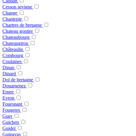
Caudan
Cesson sevigne
Change
Chantepie
Chartres de bretagne
Chateau gontier
Chateaubourg
Chateaugiron
Châteaulin
Combourg
Coulaines
Dinan
Dinard
Dol de bretagne
Douarnenez
Ernee
Evron
Fouesnant
Fougeres
Guer
Guichen
Guidel
Guipavas