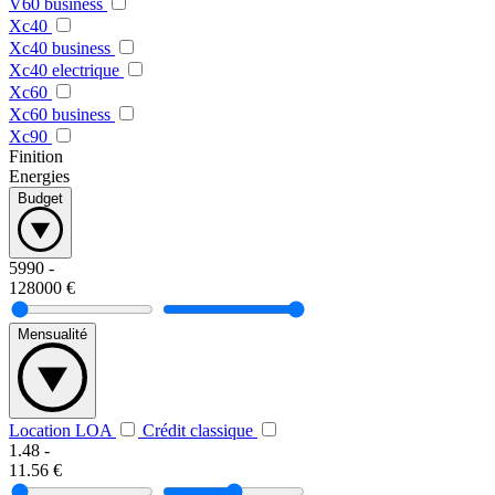
V60 business
Xc40
Xc40 business
Xc40 electrique
Xc60
Xc60 business
Xc90
Finition
Energies
Budget
5990
-
128000
€
Mensualité
Location LOA
Crédit classique
1.48
-
11.56
€