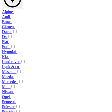
Alpine
Audi
Bmw
Citroen
Dacia
Ds
Fiat
Ford
Hyundai
Kia
Land rover
Lynk & co
Maserati
Mazda
Mercedes
Mini
Nissan
Opel
Peugeot
Polestar
Porsche