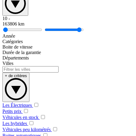
10
-
163806
km
Année
Catégories
Boite de vitesse
Durée de la garantie
Départements
Villes
+ de critères
Les Électriques
Petits prix
Véhicules en stock
Les hybrides
Véhicules peu kilométrés
Boites automatiques