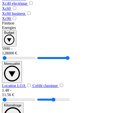
Xc40 electrique
Xc60
Xc60 business
Xc90
Finition
Energies
Budget
5990
-
128000
€
Mensualité
Location LOA
Crédit classique
1.48
-
11.56
€
Kilométrage