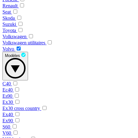
Renault
Seat
Skoda
Suzuki
Toyota
Volkswagen
Volkswagen utilitaires
Volvo
Modèles
C40
Ec40
Es90
Ex30
Ex30 cross country
Ex40
Ex90
S60
V60