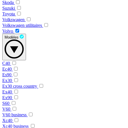
Skoda
Suzuki
Toyota
Volkswagen
Volkswagen utilitaires
Volvo
Modèles
C40
Ec40
Es90
Ex30
Ex30 cross country
Ex40
Ex90
S60
V60
V60 business
Xc40
Xc40 business