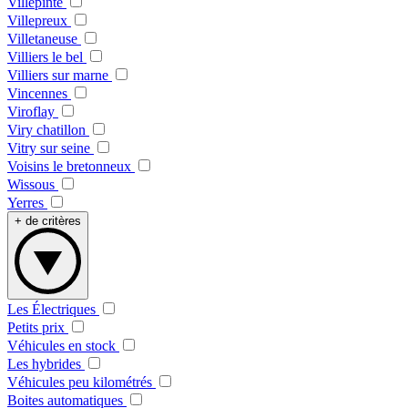
Villepinte
Villepreux
Villetaneuse
Villiers le bel
Villiers sur marne
Vincennes
Viroflay
Viry chatillon
Vitry sur seine
Voisins le bretonneux
Wissous
Yerres
+ de critères
Les Électriques
Petits prix
Véhicules en stock
Les hybrides
Véhicules peu kilométrés
Boites automatiques