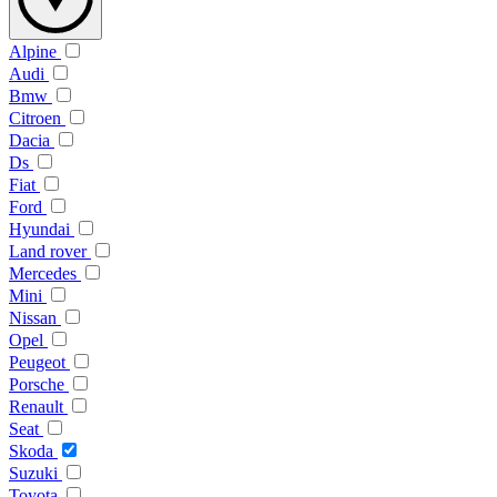
Alpine
Audi
Bmw
Citroen
Dacia
Ds
Fiat
Ford
Hyundai
Land rover
Mercedes
Mini
Nissan
Opel
Peugeot
Porsche
Renault
Seat
Skoda
Suzuki
Toyota