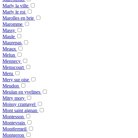
Marly la ville
Marly le roi
Marolles en brie
Maromme
Massy
Maule
Maurepas
Meaux
Melun
Mennecy
Menucourt
Meru
Mery sur oise
Meudon
Meulan en yvelines
Mitry mory
Moissy cramayel
Mont saint aignan
Montesson
Montevrain
Montfermeil
Montgeron