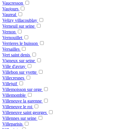
Vaucresson
Vaujours
Vaureal
Velizy villacoublay
Verneuil sur seine
Vernon
Vernouillet
Verrieres le buisson
Versailles
Vert saint denis
Vigneux sur seine
Ville d'avray
Villebon sur yvette
Villecresnes
Villejuif
Villemoisson sur orge
Villemomble
Villeneuve la garenne
Villeneuve le roi
Villeneuve saint georges
Villennes sur seine
Villeparisis