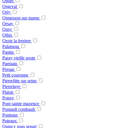
Oissel
Orgeval
Orly
Ormesson sur marne
Orsay
Osny
Othis
Ozoir la ferriere
Palaiseau
Pantin
Paray vieille poste
Parmain
Persan
Petit couronne
Pierrefitte sur seine
Pierrelaye
Plaisir
Poissy
Pont sainte maxence
Pontault combault
Pontoise
Puteaux
Quincy sous senart