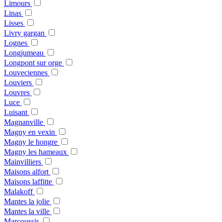
Limours
Linas
Lisses
Livry gargan
Lognes
Longjumeau
Longpont sur orge
Louveciennes
Louviers
Louvres
Luce
Luisant
Magnanville
Magny en vexin
Magny le hongre
Magny les hameaux
Mainvilliers
Maisons alfort
Maisons laffitte
Malakoff
Mantes la jolie
Mantes la ville
Marcoussis