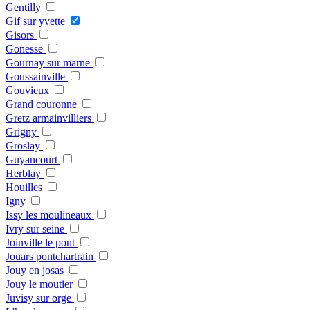
Gentilly
Gif sur yvette
Gisors
Gonesse
Gournay sur marne
Goussainville
Gouvieux
Grand couronne
Gretz armainvilliers
Grigny
Groslay
Guyancourt
Herblay
Houilles
Igny
Issy les moulineaux
Ivry sur seine
Joinville le pont
Jouars pontchartrain
Jouy en josas
Jouy le moutier
Juvisy sur orge