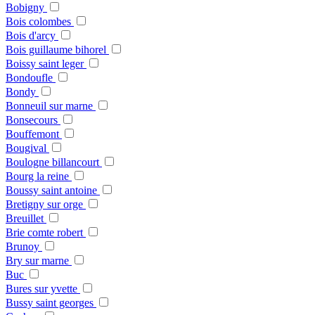
Bobigny
Bois colombes
Bois d'arcy
Bois guillaume bihorel
Boissy saint leger
Bondoufle
Bondy
Bonneuil sur marne
Bonsecours
Bouffemont
Bougival
Boulogne billancourt
Bourg la reine
Boussy saint antoine
Bretigny sur orge
Breuillet
Brie comte robert
Brunoy
Bry sur marne
Buc
Bures sur yvette
Bussy saint georges