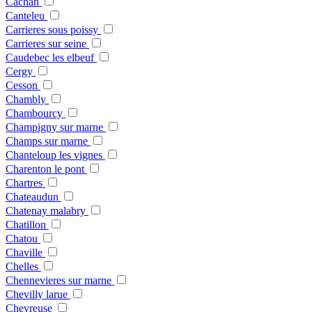
Cachan
Canteleu
Carrieres sous poissy
Carrieres sur seine
Caudebec les elbeuf
Cergy
Cesson
Chambly
Chambourcy
Champigny sur marne
Champs sur marne
Chanteloup les vignes
Charenton le pont
Chartres
Chateaudun
Chatenay malabry
Chatillon
Chatou
Chaville
Chelles
Chennevieres sur marne
Chevilly larue
Chevreuse