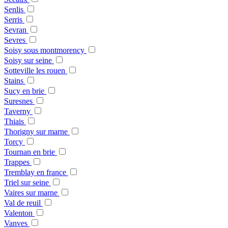
Senlis
Serris
Sevran
Sevres
Soisy sous montmorency
Soisy sur seine
Sotteville les rouen
Stains
Sucy en brie
Suresnes
Taverny
Thiais
Thorigny sur marne
Torcy
Tournan en brie
Trappes
Tremblay en france
Triel sur seine
Vaires sur marne
Val de reuil
Valenton
Vanves