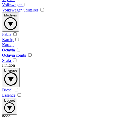
Volkswagen
Volkswagen utilitaires
Modèles
Fabia
Kamiq
Karoq
Octavia
Octavia combi
Scala
Finition
Energies
Diesel
Essence
Budget
5990
-