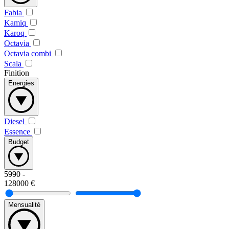
Fabia
Kamiq
Karoq
Octavia
Octavia combi
Scala
Finition
Energies
Diesel
Essence
Budget
5990
-
128000
€
Mensualité