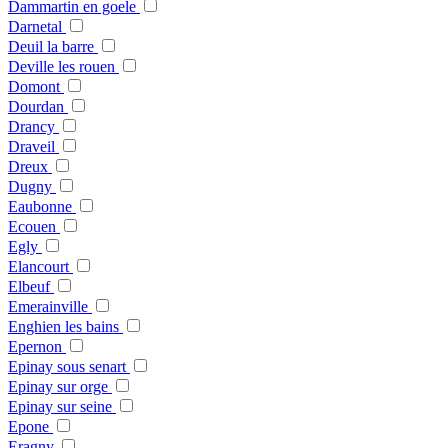
Dammartin en goele
Darnetal
Deuil la barre
Deville les rouen
Domont
Dourdan
Drancy
Draveil
Dreux
Dugny
Eaubonne
Ecouen
Egly
Elancourt
Elbeuf
Emerainville
Enghien les bains
Epernon
Epinay sous senart
Epinay sur orge
Epinay sur seine
Epone
Eragny