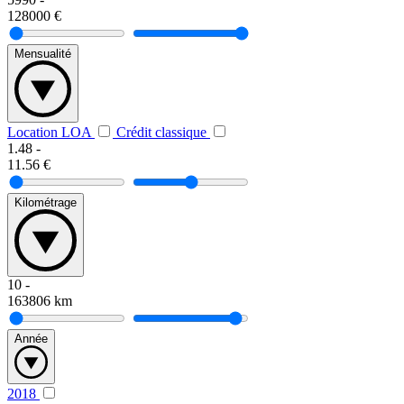
128000
€
Mensualité
Location LOA
Crédit classique
1.48
-
11.56
€
Kilométrage
10
-
163806
km
Année
2018