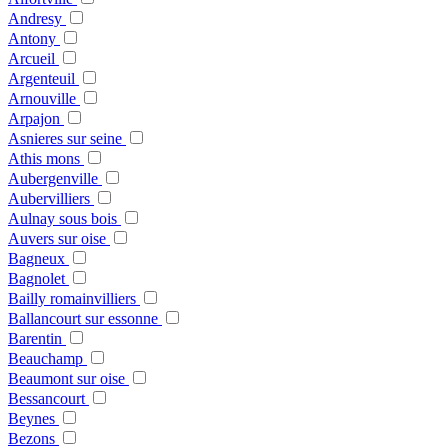
Andresy
Antony
Arcueil
Argenteuil
Arnouville
Arpajon
Asnieres sur seine
Athis mons
Aubergenville
Aubervilliers
Aulnay sous bois
Auvers sur oise
Bagneux
Bagnolet
Bailly romainvilliers
Ballancourt sur essonne
Barentin
Beauchamp
Beaumont sur oise
Bessancourt
Beynes
Bezons