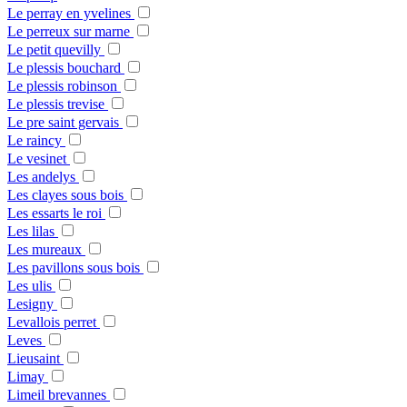
Le perray en yvelines
Le perreux sur marne
Le petit quevilly
Le plessis bouchard
Le plessis robinson
Le plessis trevise
Le pre saint gervais
Le raincy
Le vesinet
Les andelys
Les clayes sous bois
Les essarts le roi
Les lilas
Les mureaux
Les pavillons sous bois
Les ulis
Lesigny
Levallois perret
Leves
Lieusaint
Limay
Limeil brevannes