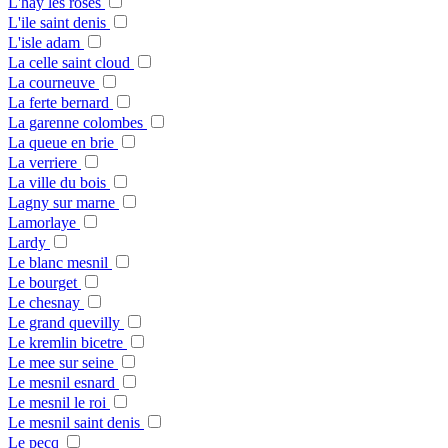
L'hay les roses
L'ile saint denis
L'isle adam
La celle saint cloud
La courneuve
La ferte bernard
La garenne colombes
La queue en brie
La verriere
La ville du bois
Lagny sur marne
Lamorlaye
Lardy
Le blanc mesnil
Le bourget
Le chesnay
Le grand quevilly
Le kremlin bicetre
Le mee sur seine
Le mesnil esnard
Le mesnil le roi
Le mesnil saint denis
Le pecq