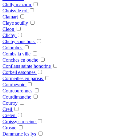
Chilly mazarin
Choisy le roi
Clamart
Claye souilly
Cleon
Clichy
Clichy sous bois
Colombes
Combs la ville
Conches en ouche
Conflans sainte honorine
Corbeil essonnes
Cormeilles en parisis
Courbevoie
Courcouronnes
Courdimanche
Courtry
Creil
Creteil
Croissy sur seine
Crosne
Dammarie les lys