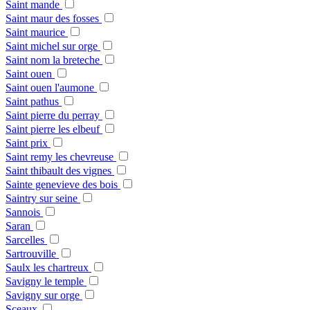
Saint mande
Saint maur des fosses
Saint maurice
Saint michel sur orge
Saint nom la breteche
Saint ouen
Saint ouen l'aumone
Saint pathus
Saint pierre du perray
Saint pierre les elbeuf
Saint prix
Saint remy les chevreuse
Saint thibault des vignes
Sainte genevieve des bois
Saintry sur seine
Sannois
Saran
Sarcelles
Sartrouville
Saulx les chartreux
Savigny le temple
Savigny sur orge
Sceaux