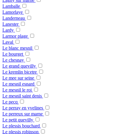
Lagny sur marne
Lamballe
Lamorlaye
Landerneau
Lanester
Lardy
Larmor plage
Laval
Le blanc mesnil
Le bourget
Le chesnay
Le grand quevilly
Le kremlin bicetre
Le mee sur seine
Le mesnil esnard
Le mesnil le roi
Le mesnil saint denis
Le pecq
Le perray en yvelines
Le perreux sur marne
Le petit quevilly
Le plessis bouchard
Le plessis robinson