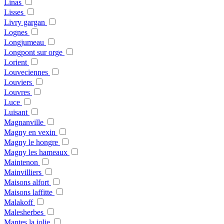
Linas
Lisses
Livry gargan
Lognes
Longjumeau
Longpont sur orge
Lorient
Louveciennes
Louviers
Louvres
Luce
Luisant
Magnanville
Magny en vexin
Magny le hongre
Magny les hameaux
Maintenon
Mainvilliers
Maisons alfort
Maisons laffitte
Malakoff
Malesherbes
Mantes la jolie