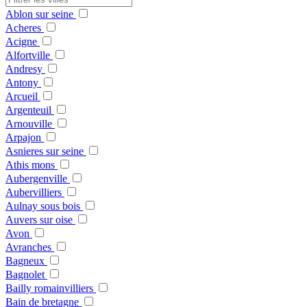
Ablon sur seine
Acheres
Acigne
Alfortville
Andresy
Antony
Arcueil
Argenteuil
Arnouville
Arpajon
Asnieres sur seine
Athis mons
Aubergenville
Aubervilliers
Aulnay sous bois
Auvers sur oise
Avon
Avranches
Bagneux
Bagnolet
Bailly romainvilliers
Bain de bretagne