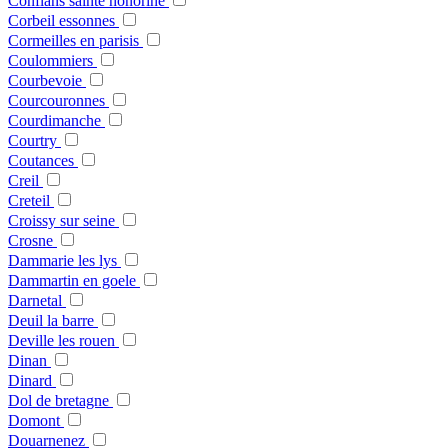
Conflans sainte honorine
Corbeil essonnes
Cormeilles en parisis
Coulommiers
Courbevoie
Courcouronnes
Courdimanche
Courtry
Coutances
Creil
Creteil
Croissy sur seine
Crosne
Dammarie les lys
Dammartin en goele
Darnetal
Deuil la barre
Deville les rouen
Dinan
Dinard
Dol de bretagne
Domont
Douarnenez