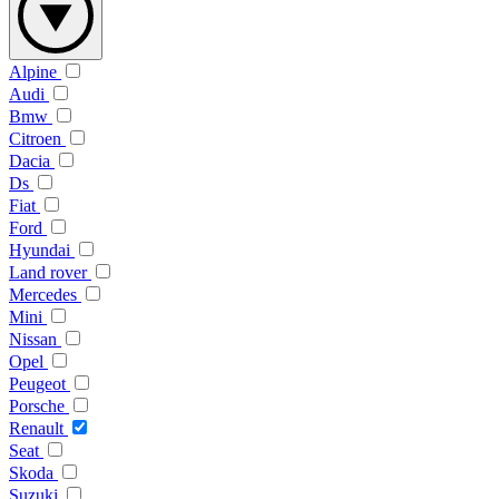
Alpine
Audi
Bmw
Citroen
Dacia
Ds
Fiat
Ford
Hyundai
Land rover
Mercedes
Mini
Nissan
Opel
Peugeot
Porsche
Renault
Seat
Skoda
Suzuki