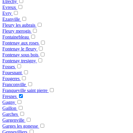
Etrechy
Evreux
Evry
Ezanville
Fleury les aubrais
Fleury merogis
Fontainebleau
Fontenay aux roses
Fontenay le fleury
Fontenay sous bois
Fontenay tresigny
Fosses
Fouesnant
Fougeres
Franconville
Franqueville saint pierre
Fresnes
Gagny
Gaillon
Garches
Gargenville
Garges les gonesse
Gennevilliers