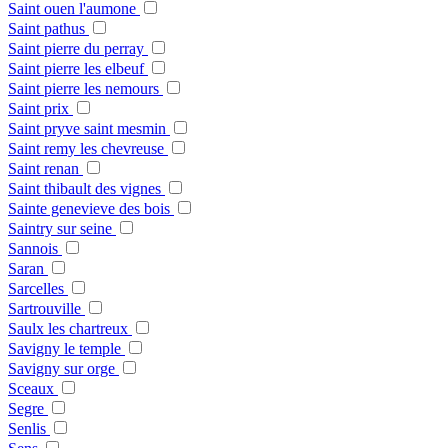
Saint ouen l'aumone
Saint pathus
Saint pierre du perray
Saint pierre les elbeuf
Saint pierre les nemours
Saint prix
Saint pryve saint mesmin
Saint remy les chevreuse
Saint renan
Saint thibault des vignes
Sainte genevieve des bois
Saintry sur seine
Sannois
Saran
Sarcelles
Sartrouville
Saulx les chartreux
Savigny le temple
Savigny sur orge
Sceaux
Segre
Senlis