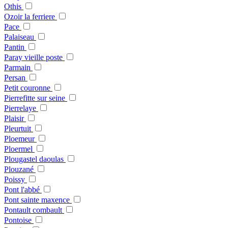
Othis
Ozoir la ferriere
Pace
Palaiseau
Pantin
Paray vieille poste
Parmain
Persan
Petit couronne
Pierrefitte sur seine
Pierrelaye
Plaisir
Pleurtuit
Ploemeur
Ploermel
Plougastel daoulas
Plouzané
Poissy
Pont l'abbé
Pont sainte maxence
Pontault combault
Pontoise