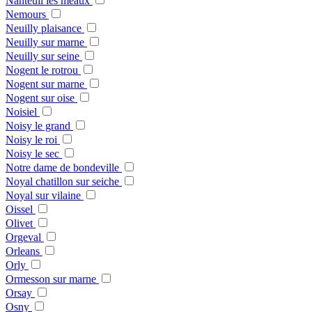
Nanteuil les meaux
Nemours
Neuilly plaisance
Neuilly sur marne
Neuilly sur seine
Nogent le rotrou
Nogent sur marne
Nogent sur oise
Noisiel
Noisy le grand
Noisy le roi
Noisy le sec
Notre dame de bondeville
Noyal chatillon sur seiche
Noyal sur vilaine
Oissel
Olivet
Orgeval
Orleans
Orly
Ormesson sur marne
Orsay
Osny