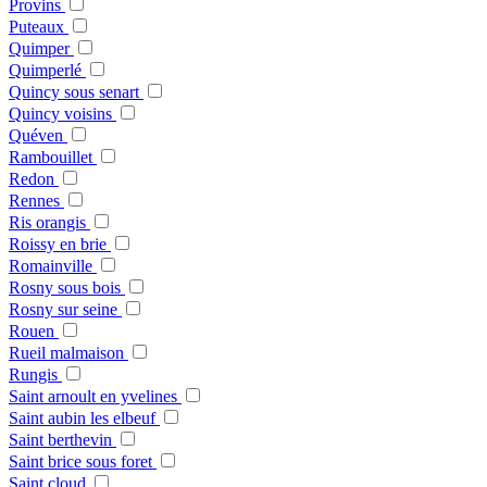
Provins
Puteaux
Quimper
Quimperlé
Quincy sous senart
Quincy voisins
Quéven
Rambouillet
Redon
Rennes
Ris orangis
Roissy en brie
Romainville
Rosny sous bois
Rosny sur seine
Rouen
Rueil malmaison
Rungis
Saint arnoult en yvelines
Saint aubin les elbeuf
Saint berthevin
Saint brice sous foret
Saint cloud