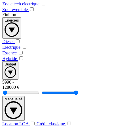
Zoe e tech electrique
Zoe reversible
Finition
Energies
Diesel
Electrique
Essence
Hybride
Budget
5990
-
128000
€
Mensualité
Location LOA
Crédit classique