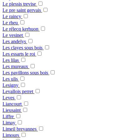
Le plessis trevise
Le pre saint gervais
Le raincy
Le rheu
Le rélecq kerhuon
Le vesinet
Les andelys
Les clayes sous bois
Les essarts le roi
Les lilas
Les mureaux
Les pavillons sous bois
Les ulis
Lesigny
Levallois perret
Leves
Liancourt
Lieusaint
Liffre
Limay
Limeil brevannes
Limours