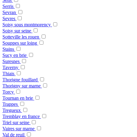
Sens
Serris
Sevran
Sevres
Soisy sous montmorency
Soisy sur seine
Sotteville les rouen
Souppes sur loing
Stains
Sucy en brie
Suresnes
Taverny
Thiais
Thorigne fouillard
Thorigny sur marne
Torcy
Tournan en brie
Trappes
Tregueux
Tremblay en france
Triel sur seine
Vaires sur marne
Val de reuil