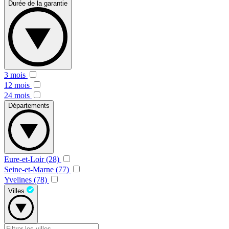
Durée de la garantie
3 mois
12 mois
24 mois
Départements
Eure-et-Loir (28)
Seine-et-Marne (77)
Yvelines (78)
Villes