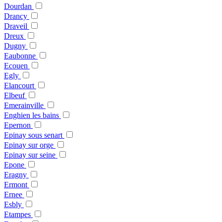
Dourdan
Drancy
Draveil
Dreux
Dugny
Eaubonne
Ecouen
Egly
Elancourt
Elbeuf
Emerainville
Enghien les bains
Epernon
Epinay sous senart
Epinay sur orge
Epinay sur seine
Epone
Eragny
Ermont
Ernee
Esbly
Etampes