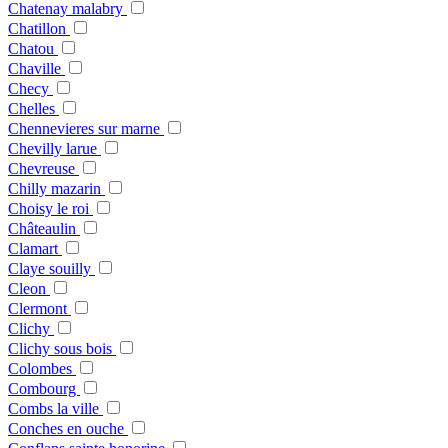
Chatenay malabry
Chatillon
Chatou
Chaville
Checy
Chelles
Chennevieres sur marne
Chevilly larue
Chevreuse
Chilly mazarin
Choisy le roi
Châteaulin
Clamart
Claye souilly
Cleon
Clermont
Clichy
Clichy sous bois
Colombes
Combourg
Combs la ville
Conches en ouche