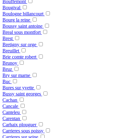
Bouffemont
Bougival
Boulogne billancourt
Bourg la reine
Boussy saint antoine
Breal sous montfort
Brest
Bretigny sur orge
Breuillet
Brie comte robert
Brunoy
Bruz
Bry sur marne
Buc
Bures sur yvette
Bussy saint georges
Cachan
Cancale
Canteleu
Carentan
Carhaix plouguer
Carrieres sous poissy
Carrieres sur seine