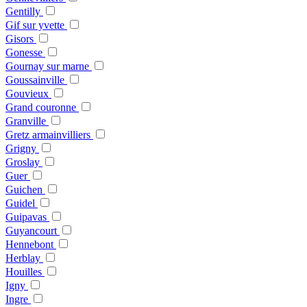
Gentilly
Gif sur yvette
Gisors
Gonesse
Gournay sur marne
Goussainville
Gouvieux
Grand couronne
Granville
Gretz armainvilliers
Grigny
Groslay
Guer
Guichen
Guidel
Guipavas
Guyancourt
Hennebont
Herblay
Houilles
Igny
Ingre