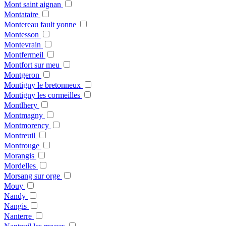
Mont saint aignan
Montataire
Montereau fault yonne
Montesson
Montevrain
Montfermeil
Montfort sur meu
Montgeron
Montigny le bretonneux
Montigny les cormeilles
Montlhery
Montmagny
Montmorency
Montreuil
Montrouge
Morangis
Mordelles
Morsang sur orge
Mouy
Nandy
Nangis
Nanterre