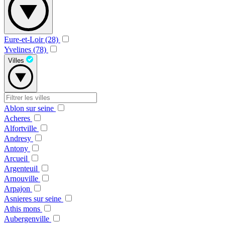
Eure-et-Loir (28)
Yvelines (78)
Villes
Ablon sur seine
Acheres
Alfortville
Andresy
Antony
Arcueil
Argenteuil
Arnouville
Arpajon
Asnieres sur seine
Athis mons
Aubergenville