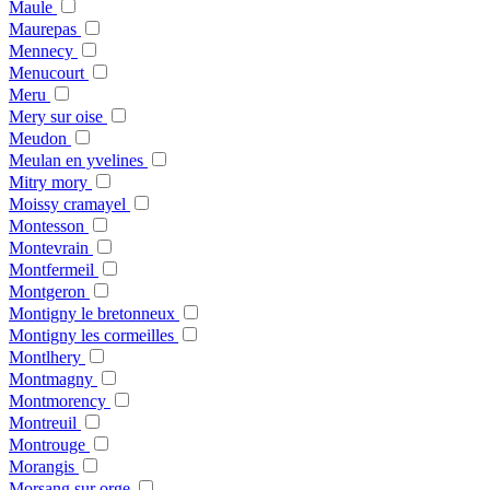
Maule
Maurepas
Mennecy
Menucourt
Meru
Mery sur oise
Meudon
Meulan en yvelines
Mitry mory
Moissy cramayel
Montesson
Montevrain
Montfermeil
Montgeron
Montigny le bretonneux
Montigny les cormeilles
Montlhery
Montmagny
Montmorency
Montreuil
Montrouge
Morangis
Morsang sur orge