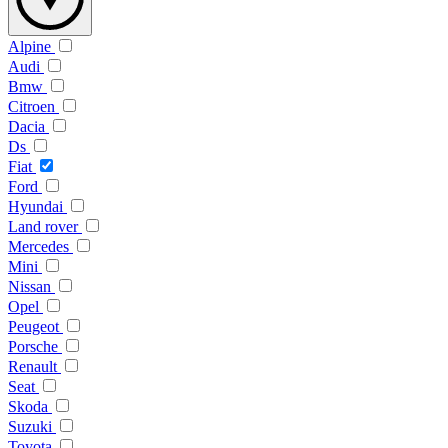
Alpine
Audi
Bmw
Citroen
Dacia
Ds
Fiat
Ford
Hyundai
Land rover
Mercedes
Mini
Nissan
Opel
Peugeot
Porsche
Renault
Seat
Skoda
Suzuki
Toyota