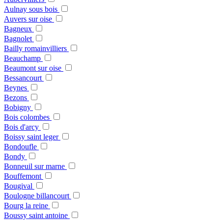
Aulnay sous bois
Auvers sur oise
Bagneux
Bagnolet
Bailly romainvilliers
Beauchamp
Beaumont sur oise
Bessancourt
Beynes
Bezons
Bobigny
Bois colombes
Bois d'arcy
Boissy saint leger
Bondoufle
Bondy
Bonneuil sur marne
Bouffemont
Bougival
Boulogne billancourt
Bourg la reine
Boussy saint antoine