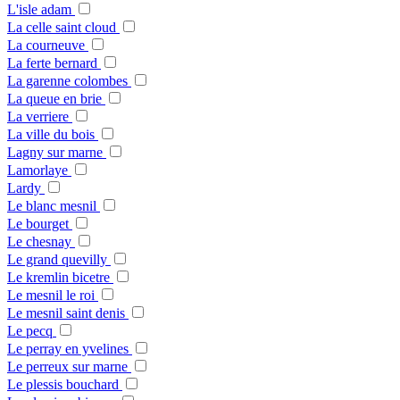
L'isle adam
La celle saint cloud
La courneuve
La ferte bernard
La garenne colombes
La queue en brie
La verriere
La ville du bois
Lagny sur marne
Lamorlaye
Lardy
Le blanc mesnil
Le bourget
Le chesnay
Le grand quevilly
Le kremlin bicetre
Le mesnil le roi
Le mesnil saint denis
Le pecq
Le perray en yvelines
Le perreux sur marne
Le plessis bouchard