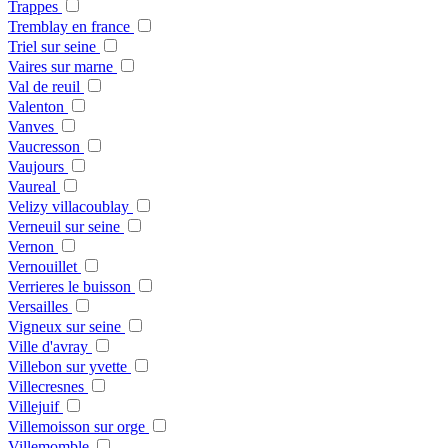
Trappes
Tremblay en france
Triel sur seine
Vaires sur marne
Val de reuil
Valenton
Vanves
Vaucresson
Vaujours
Vaureal
Velizy villacoublay
Verneuil sur seine
Vernon
Vernouillet
Verrieres le buisson
Versailles
Vigneux sur seine
Ville d'avray
Villebon sur yvette
Villecresnes
Villejuif
Villemoisson sur orge
Villemomble