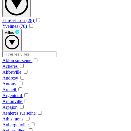
Eure-et-Loir (28)
Yvelines (78)
Villes
Ablon sur seine
Acheres
Alfortville
Andresy
Antony
Arcueil
Argenteuil
Arnouville
Arpajon
Asnieres sur seine
Athis mons
Aubergenville
Aubervilliers