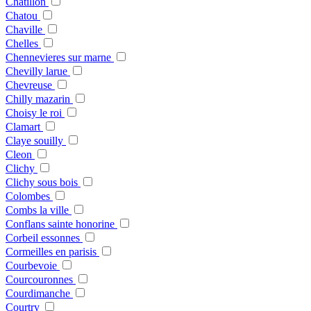
Chatillon
Chatou
Chaville
Chelles
Chennevieres sur marne
Chevilly larue
Chevreuse
Chilly mazarin
Choisy le roi
Clamart
Claye souilly
Cleon
Clichy
Clichy sous bois
Colombes
Combs la ville
Conflans sainte honorine
Corbeil essonnes
Cormeilles en parisis
Courbevoie
Courcouronnes
Courdimanche
Courtry