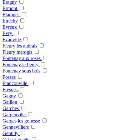
Eragny
Ermont
Etampes
Etrechy
Evreux
Evry
Ezanville
Fleury les aubrais
Fleury merogis
Fontenay aux roses
Fontenay le fleury
Fontenay sous bois
Fosses
Franconville
Fresnes
Gagny
Gaillon
Garches
Gargenville
Garges les gonesse
Gennevilliers
Gentilly
Gif sur yvette