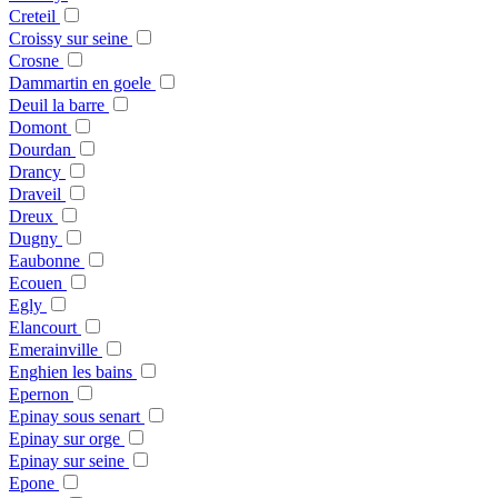
Creteil
Croissy sur seine
Crosne
Dammartin en goele
Deuil la barre
Domont
Dourdan
Drancy
Draveil
Dreux
Dugny
Eaubonne
Ecouen
Egly
Elancourt
Emerainville
Enghien les bains
Epernon
Epinay sous senart
Epinay sur orge
Epinay sur seine
Epone