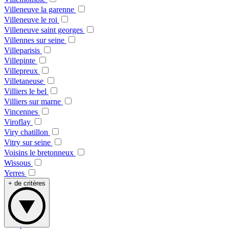
Villeneuve la garenne
Villeneuve le roi
Villeneuve saint georges
Villennes sur seine
Villeparisis
Villepinte
Villepreux
Villetaneuse
Villiers le bel
Villiers sur marne
Vincennes
Viroflay
Viry chatillon
Vitry sur seine
Voisins le bretonneux
Wissous
Yerres
+ de critères