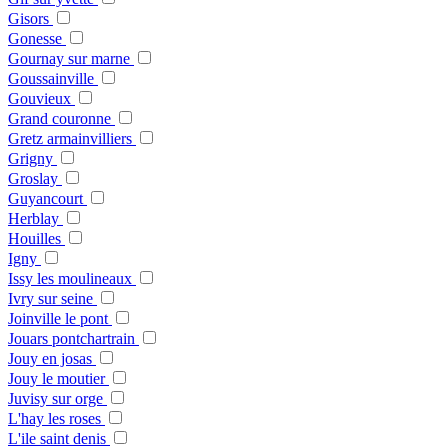
Gisors
Gonesse
Gournay sur marne
Goussainville
Gouvieux
Grand couronne
Gretz armainvilliers
Grigny
Groslay
Guyancourt
Herblay
Houilles
Igny
Issy les moulineaux
Ivry sur seine
Joinville le pont
Jouars pontchartrain
Jouy en josas
Jouy le moutier
Juvisy sur orge
L'hay les roses
L'ile saint denis