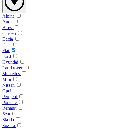
Alpine
Audi
Bmw
Citroen
Dacia
Ds
Fiat
Ford
Hyundai
Land rover
Mercedes
Mini
Nissan
Opel
Peugeot
Porsche
Renault
Seat
Skoda
Suzuki