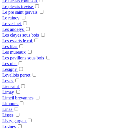
Le plessis robinson
Le plessis trevise
Le pre saint gervais
Le raincy
Le vesinet
Les andelys
Les clayes sous bois
Les essarts le roi
Les lilas
Les mureaux
Les pavillons sous bois
Les ulis
Lesigny
Levallois perret
Leves
Lieusaint
Limay
Limeil brevannes
Limours
Linas
Lisses
Livry gargan
Lognes