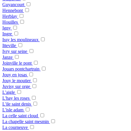
Guyancourt
Hennebont
Herblay
Houilles
Igny
Ingre
Issy les moulineaux
Itteville
Ivry sur seine
Janze
Joinville le pont
Jouars pontchartrain
Jouy en josas
Jouy le moutier
Juvisy sur orge
L'aigle
L'hay les roses
L'ile saint denis
L'isle adam
La celle saint cloud
La chapelle saint mesmin
La courneuve