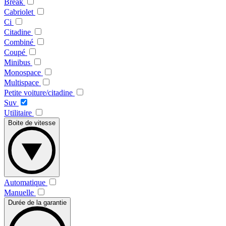
Break
Cabriolet
Ci
Citadine
Combiné
Coupé
Minibus
Monospace
Multispace
Petite voiture/citadine
Suv
Utilitaire
Boite de vitesse
Automatique
Manuelle
Durée de la garantie