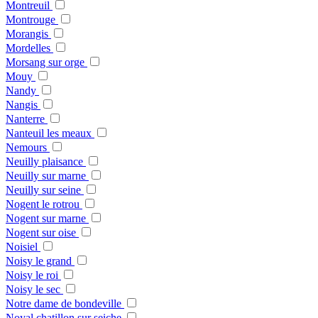
Montreuil
Montrouge
Morangis
Mordelles
Morsang sur orge
Mouy
Nandy
Nangis
Nanterre
Nanteuil les meaux
Nemours
Neuilly plaisance
Neuilly sur marne
Neuilly sur seine
Nogent le rotrou
Nogent sur marne
Nogent sur oise
Noisiel
Noisy le grand
Noisy le roi
Noisy le sec
Notre dame de bondeville
Noyal chatillon sur seiche