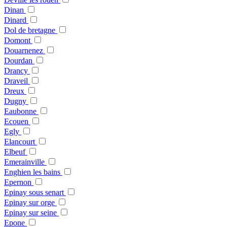
Dinan
Dinard
Dol de bretagne
Domont
Douarnenez
Dourdan
Drancy
Draveil
Dreux
Dugny
Eaubonne
Ecouen
Egly
Elancourt
Elbeuf
Emerainville
Enghien les bains
Epernon
Epinay sous senart
Epinay sur orge
Epinay sur seine
Epone