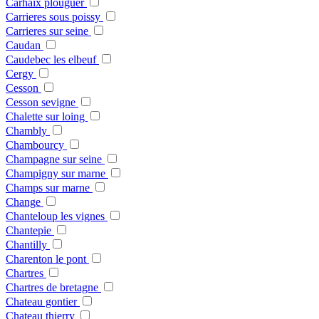
Carhaix plouguer
Carrieres sous poissy
Carrieres sur seine
Caudan
Caudebec les elbeuf
Cergy
Cesson
Cesson sevigne
Chalette sur loing
Chambly
Chambourcy
Champagne sur seine
Champigny sur marne
Champs sur marne
Change
Chanteloup les vignes
Chantepie
Chantilly
Charenton le pont
Chartres
Chartres de bretagne
Chateau gontier
Chateau thierry