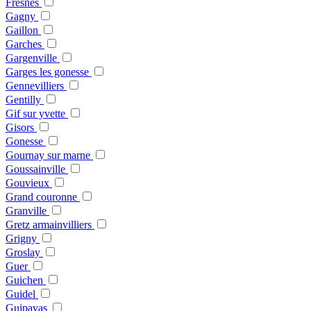
Fresnes
Gagny
Gaillon
Garches
Gargenville
Garges les gonesse
Gennevilliers
Gentilly
Gif sur yvette
Gisors
Gonesse
Gournay sur marne
Goussainville
Gouvieux
Grand couronne
Granville
Gretz armainvilliers
Grigny
Groslay
Guer
Guichen
Guidel
Guipavas