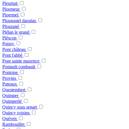
Pleurtuit
Ploemeur
Ploermel
Plougastel daoulas
Plouzané
Plélan le grand
Pléscop
Poissy
Pont château
Pont l'abbé
Pont sainte maxence
Pontault combault
Pontoise
Provins
Puteaux
Questembert
Quimper
Quimperlé
Quincy sous senart
Quincy voisins
Quéven
Rambouillet