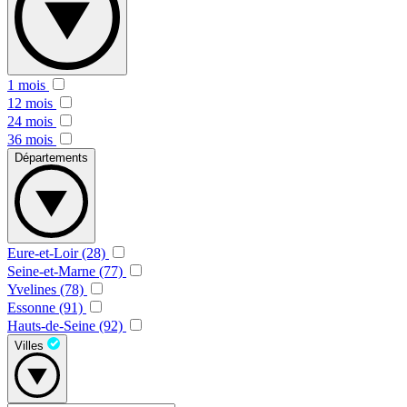
1 mois
12 mois
24 mois
36 mois
Départements
Eure-et-Loir (28)
Seine-et-Marne (77)
Yvelines (78)
Essonne (91)
Hauts-de-Seine (92)
Villes