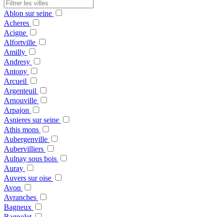
Ablon sur seine
Acheres
Acigne
Alfortville
Amilly
Andresy
Antony
Arcueil
Argenteuil
Arnouville
Arpajon
Asnieres sur seine
Athis mons
Aubergenville
Aubervilliers
Aulnay sous bois
Auray
Auvers sur oise
Avon
Avranches
Bagneux
Bagnolet