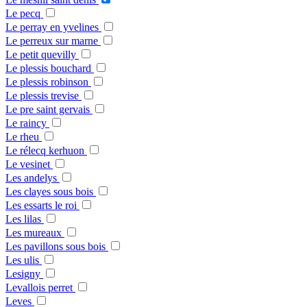
Le pecq
Le perray en yvelines
Le perreux sur marne
Le petit quevilly
Le plessis bouchard
Le plessis robinson
Le plessis trevise
Le pre saint gervais
Le raincy
Le rheu
Le rélecq kerhuon
Le vesinet
Les andelys
Les clayes sous bois
Les essarts le roi
Les lilas
Les mureaux
Les pavillons sous bois
Les ulis
Lesigny
Levallois perret
Leves