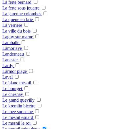
La ferte bernard
La ferte sous jouarre
La garenne colombes
La queue en brie
La verriere
La ville du bois
Lagny sur marne
Lamballe
Lamorlaye
Landerneau
Lanester
Lardy
Larmor plage
Laval
Le blanc mesnil
Le bourget
Le chesnay
Le grand quevilly
Le kremlin bicetre
Le mee sur seine
Le mesnil esnard
Le mesnil le roi
Le mesnil saint denis