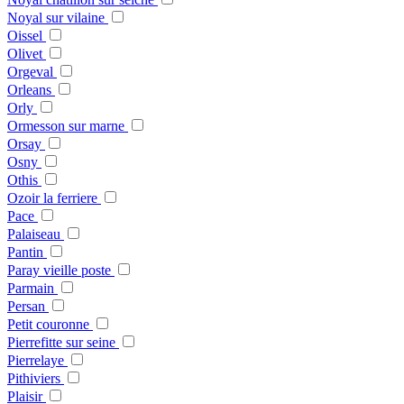
Noyal sur vilaine
Oissel
Olivet
Orgeval
Orleans
Orly
Ormesson sur marne
Orsay
Osny
Othis
Ozoir la ferriere
Pace
Palaiseau
Pantin
Paray vieille poste
Parmain
Persan
Petit couronne
Pierrefitte sur seine
Pierrelaye
Pithiviers
Plaisir