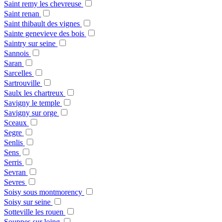
Saint remy les chevreuse
Saint renan
Saint thibault des vignes
Sainte genevieve des bois
Saintry sur seine
Sannois
Saran
Sarcelles
Sartrouville
Saulx les chartreux
Savigny le temple
Savigny sur orge
Sceaux
Segre
Senlis
Sens
Serris
Sevran
Sevres
Soisy sous montmorency
Soisy sur seine
Sotteville les rouen
Souppes sur loing