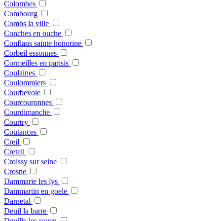
Colombes
Combourg
Combs la ville
Conches en ouche
Conflans sainte honorine
Corbeil essonnes
Cormeilles en parisis
Coulaines
Coulommiers
Courbevoie
Courcouronnes
Courdimanche
Courtry
Coutances
Creil
Creteil
Croissy sur seine
Crosne
Dammarie les lys
Dammartin en goele
Darnetal
Deuil la barre
Deville les rouen