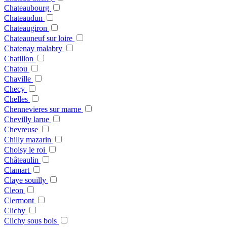
Chateaubourg
Chateaudun
Chateaugiron
Chateauneuf sur loire
Chatenay malabry
Chatillon
Chatou
Chaville
Checy
Chelles
Chennevieres sur marne
Chevilly larue
Chevreuse
Chilly mazarin
Choisy le roi
Châteaulin
Clamart
Claye souilly
Cleon
Clermont
Clichy
Clichy sous bois