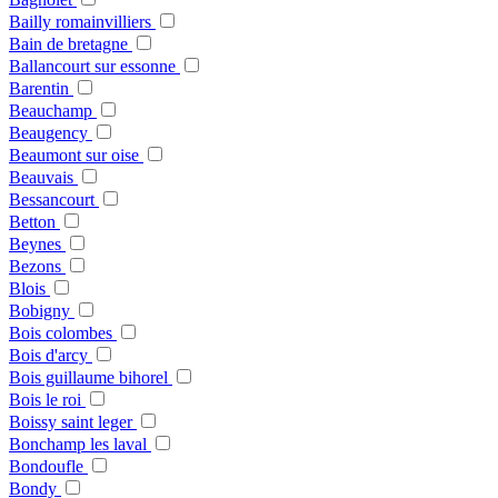
Bailly romainvilliers
Bain de bretagne
Ballancourt sur essonne
Barentin
Beauchamp
Beaugency
Beaumont sur oise
Beauvais
Bessancourt
Betton
Beynes
Bezons
Blois
Bobigny
Bois colombes
Bois d'arcy
Bois guillaume bihorel
Bois le roi
Boissy saint leger
Bonchamp les laval
Bondoufle
Bondy