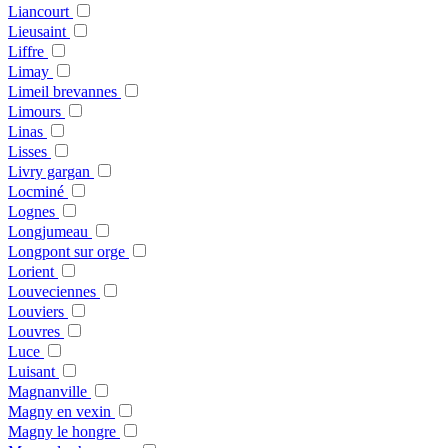
Liancourt
Lieusaint
Liffre
Limay
Limeil brevannes
Limours
Linas
Lisses
Livry gargan
Locminé
Lognes
Longjumeau
Longpont sur orge
Lorient
Louveciennes
Louviers
Louvres
Luce
Luisant
Magnanville
Magny en vexin
Magny le hongre