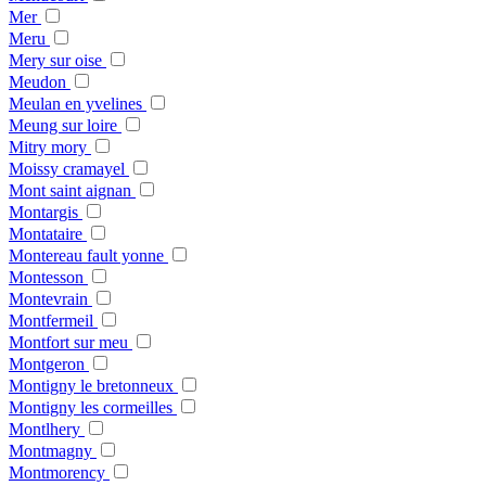
Mer
Meru
Mery sur oise
Meudon
Meulan en yvelines
Meung sur loire
Mitry mory
Moissy cramayel
Mont saint aignan
Montargis
Montataire
Montereau fault yonne
Montesson
Montevrain
Montfermeil
Montfort sur meu
Montgeron
Montigny le bretonneux
Montigny les cormeilles
Montlhery
Montmagny
Montmorency