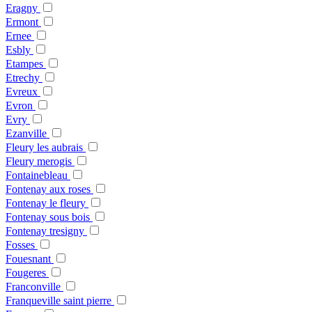
Eragny
Ermont
Ernee
Esbly
Etampes
Etrechy
Evreux
Evron
Evry
Ezanville
Fleury les aubrais
Fleury merogis
Fontainebleau
Fontenay aux roses
Fontenay le fleury
Fontenay sous bois
Fontenay tresigny
Fosses
Fouesnant
Fougeres
Franconville
Franqueville saint pierre