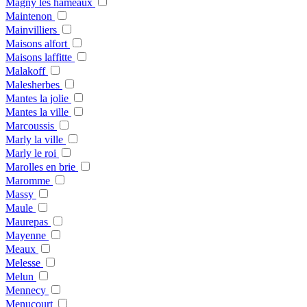
Magny les hameaux
Maintenon
Mainvilliers
Maisons alfort
Maisons laffitte
Malakoff
Malesherbes
Mantes la jolie
Mantes la ville
Marcoussis
Marly la ville
Marly le roi
Marolles en brie
Maromme
Massy
Maule
Maurepas
Mayenne
Meaux
Melesse
Melun
Mennecy
Menucourt