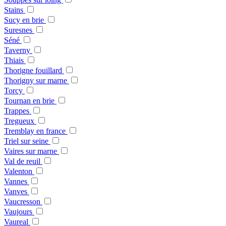
Stains
Sucy en brie
Suresnes
Séné
Taverny
Thiais
Thorigne fouillard
Thorigny sur marne
Torcy
Tournan en brie
Trappes
Tregueux
Tremblay en france
Triel sur seine
Vaires sur marne
Val de reuil
Valenton
Vannes
Vanves
Vaucresson
Vaujours
Vaureal