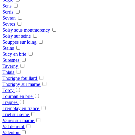
Sens
Serris
Sevran
Sevres
Soisy sous montmorency
Soisy sur seine
Souppes sur loing
Stains
Sucy en brie
Suresnes
Taverny
Thiais
Thorigne fouillard
Thorigny sur marne
Torcy
Tournan en brie
Trappes
Tremblay en france
Triel sur seine
Vaires sur marne
Val de reuil
Valenton