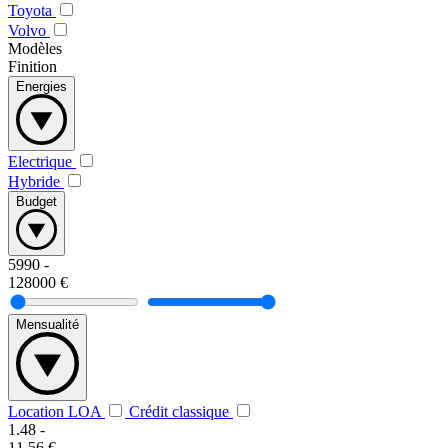
Toyota
Volvo
Modèles
Finition
Energies
Electrique
Hybride
Budget
5990
-
128000
€
Mensualité
Location LOA
Crédit classique
1.48
-
11.56
€