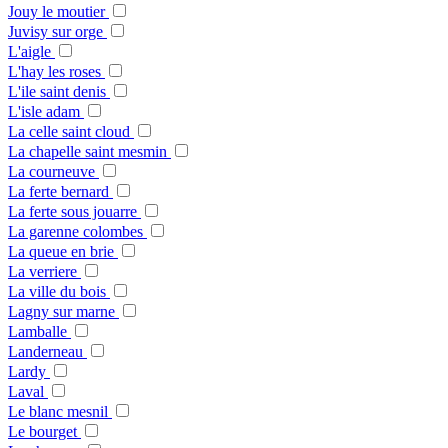
Jouy le moutier
Juvisy sur orge
L'aigle
L'hay les roses
L'ile saint denis
L'isle adam
La celle saint cloud
La chapelle saint mesmin
La courneuve
La ferte bernard
La ferte sous jouarre
La garenne colombes
La queue en brie
La verriere
La ville du bois
Lagny sur marne
Lamballe
Landerneau
Lardy
Laval
Le blanc mesnil
Le bourget