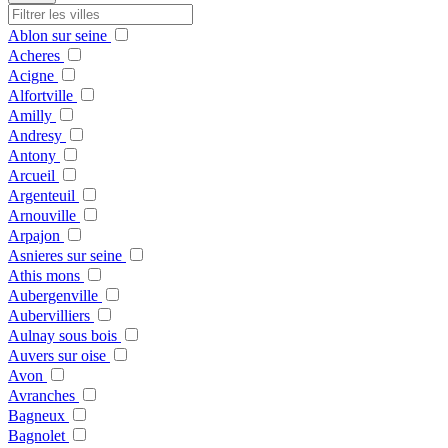
Ablon sur seine
Acheres
Acigne
Alfortville
Amilly
Andresy
Antony
Arcueil
Argenteuil
Arnouville
Arpajon
Asnieres sur seine
Athis mons
Aubergenville
Aubervilliers
Aulnay sous bois
Auvers sur oise
Avon
Avranches
Bagneux
Bagnolet