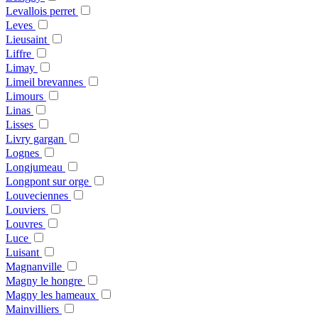
Levallois perret
Leves
Lieusaint
Liffre
Limay
Limeil brevannes
Limours
Linas
Lisses
Livry gargan
Lognes
Longjumeau
Longpont sur orge
Louveciennes
Louviers
Louvres
Luce
Luisant
Magnanville
Magny le hongre
Magny les hameaux
Mainvilliers