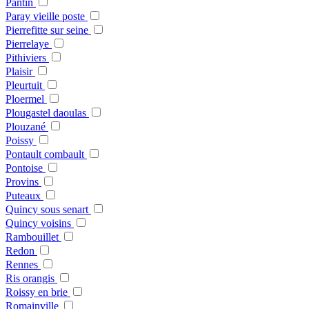
Pantin
Paray vieille poste
Pierrefitte sur seine
Pierrelaye
Pithiviers
Plaisir
Pleurtuit
Ploermel
Plougastel daoulas
Plouzané
Poissy
Pontault combault
Pontoise
Provins
Puteaux
Quincy sous senart
Quincy voisins
Rambouillet
Redon
Rennes
Ris orangis
Roissy en brie
Romainville