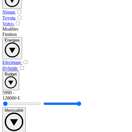
Nissan
Toyota
Volvo
Modèles
Finition
Energies
Electrique
Hybride
Budget
5990
-
128000
€
Mensualité