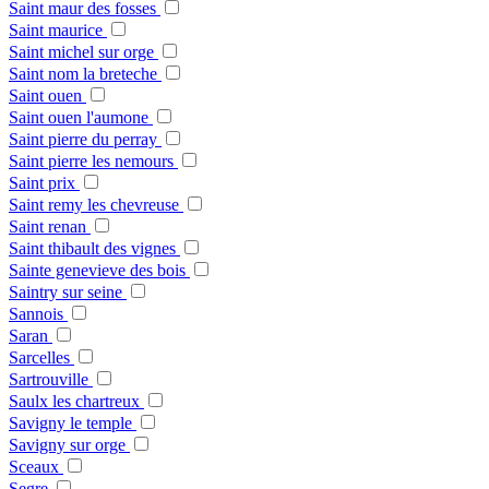
Saint maur des fosses
Saint maurice
Saint michel sur orge
Saint nom la breteche
Saint ouen
Saint ouen l'aumone
Saint pierre du perray
Saint pierre les nemours
Saint prix
Saint remy les chevreuse
Saint renan
Saint thibault des vignes
Sainte genevieve des bois
Saintry sur seine
Sannois
Saran
Sarcelles
Sartrouville
Saulx les chartreux
Savigny le temple
Savigny sur orge
Sceaux
Segre