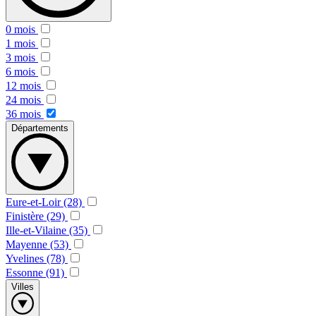
0 mois
1 mois
3 mois
6 mois
12 mois
24 mois
36 mois
Départements
Eure-et-Loir (28)
Finistère (29)
Ille-et-Vilaine (35)
Mayenne (53)
Yvelines (78)
Essonne (91)
Villes