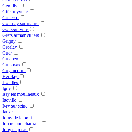
Gentilly
Gif sur yvette
Gonesse
Gournay sur marne
Goussainville
Gretz armainvilliers
Grigny
Groslay
Guer
Guichen
Guipavas
Guyancourt
Herblay
Houilles
Igny
Issy les moulineaux
Itteville
Ivry sur seine
Janze
Joinville le pont
Jouars pontchartrain
Jouy en josas