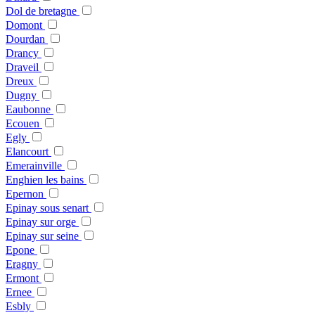
Dol de bretagne
Domont
Dourdan
Drancy
Draveil
Dreux
Dugny
Eaubonne
Ecouen
Egly
Elancourt
Emerainville
Enghien les bains
Epernon
Epinay sous senart
Epinay sur orge
Epinay sur seine
Epone
Eragny
Ermont
Ernee
Esbly