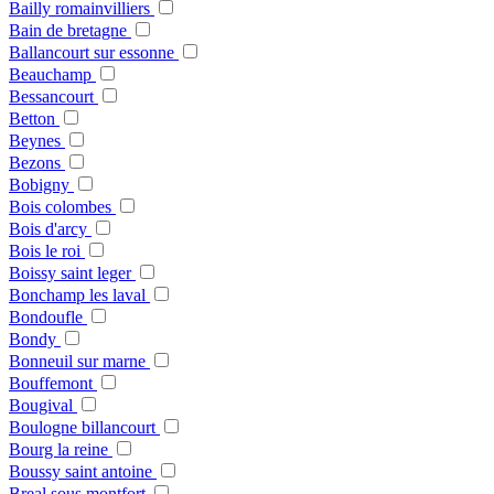
Bailly romainvilliers
Bain de bretagne
Ballancourt sur essonne
Beauchamp
Bessancourt
Betton
Beynes
Bezons
Bobigny
Bois colombes
Bois d'arcy
Bois le roi
Boissy saint leger
Bonchamp les laval
Bondoufle
Bondy
Bonneuil sur marne
Bouffemont
Bougival
Boulogne billancourt
Bourg la reine
Boussy saint antoine
Breal sous montfort