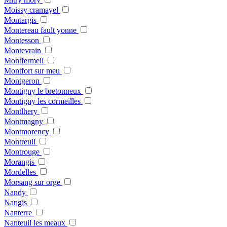
Moissy cramayel
Montargis
Montereau fault yonne
Montesson
Montevrain
Montfermeil
Montfort sur meu
Montgeron
Montigny le bretonneux
Montigny les cormeilles
Montlhery
Montmagny
Montmorency
Montreuil
Montrouge
Morangis
Mordelles
Morsang sur orge
Nandy
Nangis
Nanterre
Nanteuil les meaux