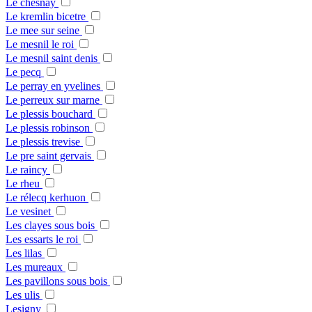
Le chesnay
Le kremlin bicetre
Le mee sur seine
Le mesnil le roi
Le mesnil saint denis
Le pecq
Le perray en yvelines
Le perreux sur marne
Le plessis bouchard
Le plessis robinson
Le plessis trevise
Le pre saint gervais
Le raincy
Le rheu
Le rélecq kerhuon
Le vesinet
Les clayes sous bois
Les essarts le roi
Les lilas
Les mureaux
Les pavillons sous bois
Les ulis
Lesigny