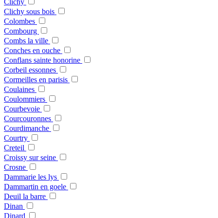
Clichy
Clichy sous bois
Colombes
Combourg
Combs la ville
Conches en ouche
Conflans sainte honorine
Corbeil essonnes
Cormeilles en parisis
Coulaines
Coulommiers
Courbevoie
Courcouronnes
Courdimanche
Courtry
Creteil
Croissy sur seine
Crosne
Dammarie les lys
Dammartin en goele
Deuil la barre
Dinan
Dinard