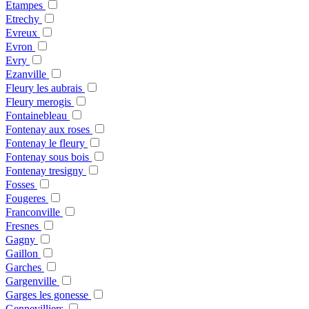
Etampes
Etrechy
Evreux
Evron
Evry
Ezanville
Fleury les aubrais
Fleury merogis
Fontainebleau
Fontenay aux roses
Fontenay le fleury
Fontenay sous bois
Fontenay tresigny
Fosses
Fougeres
Franconville
Fresnes
Gagny
Gaillon
Garches
Gargenville
Garges les gonesse
Gennevilliers