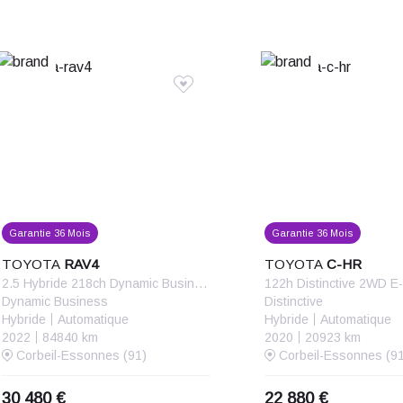
Garantie 36 Mois
Garantie 36 Mois
TOYOTA
RAV4
TOYOTA
C-HR
2.5 Hybride 218ch Dynamic Business 2WD + Programme Beyond Zero Academy MY22
122h Distinctive 2WD 
Dynamic Business
Distinctive
Hybride
Automatique
Hybride
Automatique
2022
84840 km
2020
20923 km
Corbeil-Essonnes (91)
Corbeil-Essonnes (91
30 480 €
22 880 €