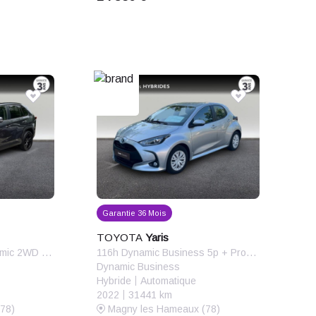
Garantie 36 Mois
TOYOTA
Yaris
2.5 Hybride 218ch Dynamic 2WD MY22
116h Dynamic Business 5p + Programme Beyond Zero Academy MY22
Dynamic Business
Hybride
Automatique
2022
31441 km
78)
Magny les Hameaux (78)