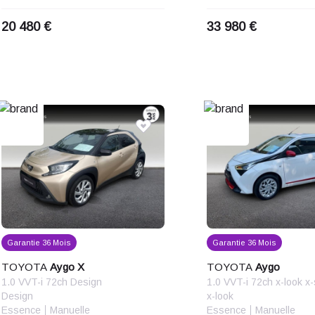
20 480 €
33 980 €
Garantie 36 Mois
Garantie 36 Mois
TOYOTA
Aygo X
TOYOTA
Aygo
1.0 VVT-i 72ch Design
Design
x-look
Essence
Manuelle
Essence
Manuelle