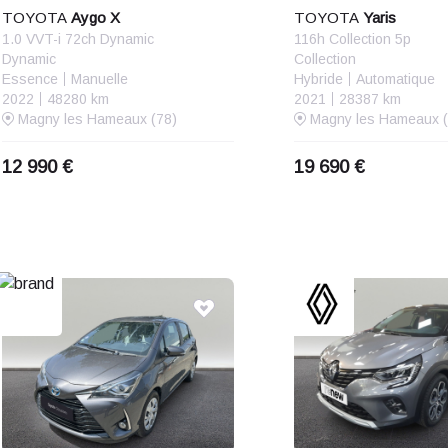
TOYOTA
Aygo X
TOYOTA
Yaris
1.0 VVT-i 72ch Dynamic
116h Collection 5p
Dynamic
Collection
Essence
Manuelle
Hybride
Automatique
2022
48280 km
2021
28387 km
Magny les Hameaux (78)
Magny les Hameaux (
12 990 €
19 690 €