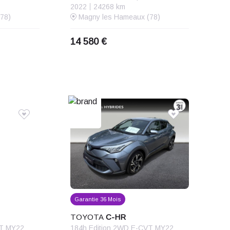
2022
24268 km
78)
Magny les Hameaux (78)
14 580 €
Garantie 36 Mois
TOYOTA
C-HR
VT MY22
184h Edition 2WD E-CVT MY22