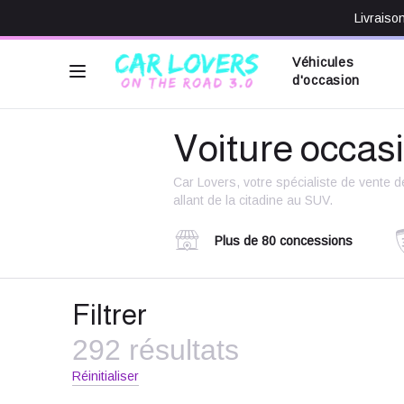
Livraiso
Véhicules
d'occasion
Voiture occas
Car Lovers, votre spécialiste de vente 
allant de la citadine au SUV.
Plus de 80 concessions
Filtrer
292 résultats
Réinitialiser