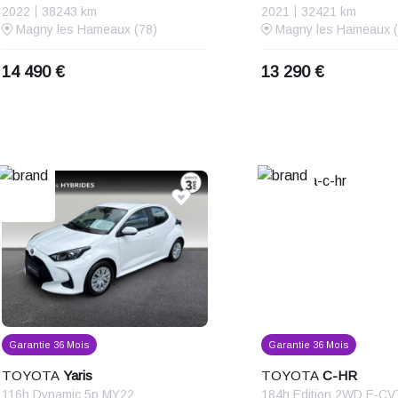
2022
38243 km
2021
32421 km
Magny les Hameaux (78)
Magny les Hameaux (
14 490 €
13 290 €
Garantie 36 Mois
Garantie 36 Mois
TOYOTA
Yaris
TOYOTA
C-HR
116h Dynamic 5p MY22
184h Edition 2WD E-C