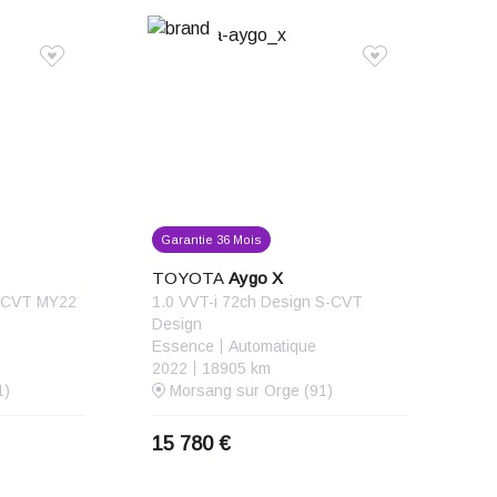
Année croissante
Kilométrage croissant
Kilométrage décroissant
Prix croissant
Prix décroissant
Garantie 36 Mois
TOYOTA
Aygo X
E-CVT MY22
1.0 VVT-i 72ch Design S-CVT
Design
Essence
Automatique
2022
18905 km
1)
Morsang sur Orge (91)
15 780 €