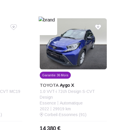
Garantie 36 Mois
TOYOTA
Aygo X
E-CVT MC19
1.0 VVT-i 72ch Design S-CVT
Design
Essence
Automatique
2022
29919 km
)
Corbeil-Essonnes (91)
14 380 €