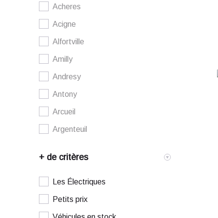
Hauts-de-Seine (92)
Acheres
Acigne
Alfortville
Amilly
Andresy
Antony
Arcueil
Argenteuil
Arnouville
+ de critères
Arpajon
Asnieres sur seine
Les Électriques
Athis mons
Petits prix
Aubergenville
Véhicules en stock