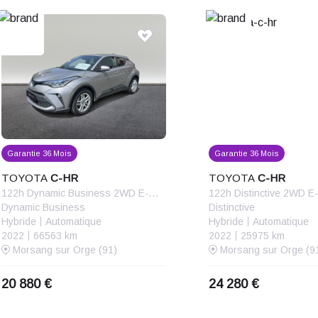
Garantie 36 Mois
Garantie 36 Mois
TOYOTA
C-HR
TOYOTA
C-HR
122h Dynamic Business 2WD E-CVT + Programme Beyond Zero Academy MY20
122h Distinctive 2WD 
Dynamic Business
Distinctive
Hybride
Automatique
Hybride
Automatique
2022
66563 km
2022
25975 km
Morsang sur Orge (91)
Morsang sur Orge (9
20 880 €
24 280 €