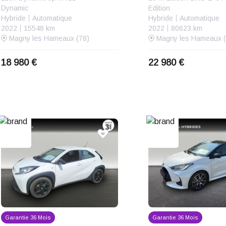
Dynamic
Edition
Hybride
Automatique
Hybride
Automatique
2022
15548 km
2022
80623 km
Magny les Hameaux (78)
Magny les Hameaux (
18 980 €
22 980 €
Garantie 36 Mois
Garantie 36 Mois