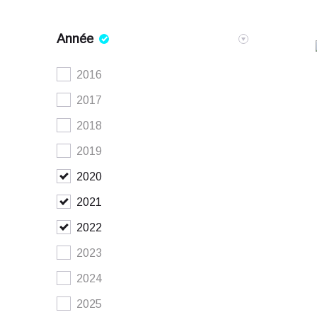
Seat
0
-
160000
km
Crédit classique
Année
Skoda
Suzuki
2016
0
-
10
€
Toyota
2017
Volkswagen
2018
Volkswagen utilitaires
2019
2020
2021
2022
2023
2024
2025