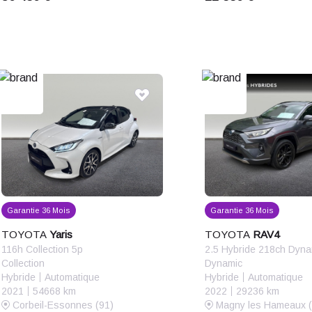
Garantie 36 Mois
Garantie 36 Mois
TOYOTA
Yaris
TOYOTA
RAV4
116h Collection 5p
Collection
Dynamic
Hybride
Automatique
Hybride
Automatique
2021
54668 km
2022
29236 km
Corbeil-Essonnes (91)
Magny les Hameaux (