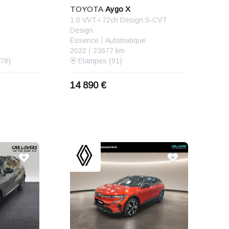
TOYOTA
Aygo X
1.0 VVT-i 72ch Design S-CVT
Design
Essence
Automatique
2022
23677 km
78)
Etampes (91)
14 890 €