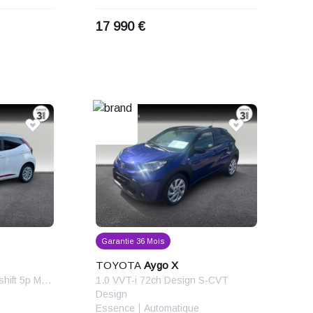
17 990 €
Garantie 36 Mois
TOYOTA
Aygo X
1.0 VVT-i 72ch x-look x-shift 5p MY20
1.0 VVT-i 72ch Design S-CVT
Design
Essence
Automatique