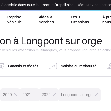
n à domicile dans toute la France métropolitaine.
Découvrez nos conce
Reprise
Aides &
Les +
À pr
véhicule
Services
Occasions
nou
ion à Longpont sur orge
de véhicules d'occasion multimarques, vous propose une large sélection
Garantis et révisés
Satisfait ou remboursé
2020
2021
2022
Longpont sur orge