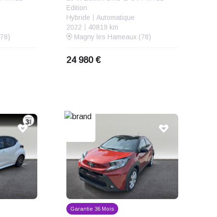
Edition
Hybride
Automatique
2022
40819 km
78)
Magny les Hameaux (78)
24 980 €
Garantie 36 Mois