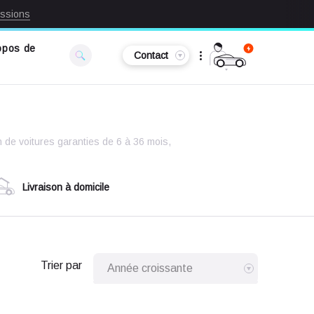
ssions
opos de
Contact
s
 de voitures garanties de 6 à 36 mois,
Livraison à domicile
Trier par
Année croissante
Année décroissante