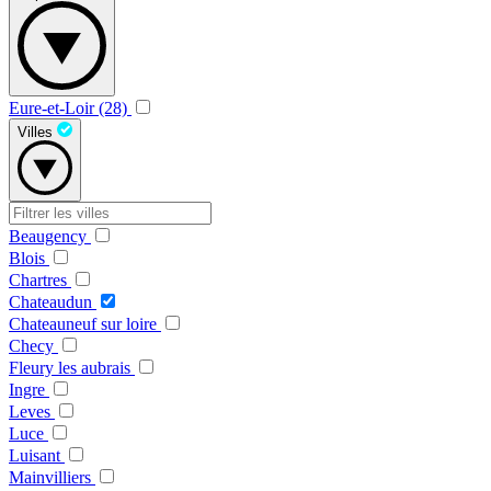
Eure-et-Loir (28)
Villes
Beaugency
Blois
Chartres
Chateaudun
Chateauneuf sur loire
Checy
Fleury les aubrais
Ingre
Leves
Luce
Luisant
Mainvilliers