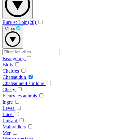
Eure-et-Loir (28)
Villes
Beaugency
Blois
Chartres
Chateaudun
Chateauneuf sur loire
Checy
Fleury les aubrais
Ingre
Leves
Luce
Luisant
Mainvilliers
Mer