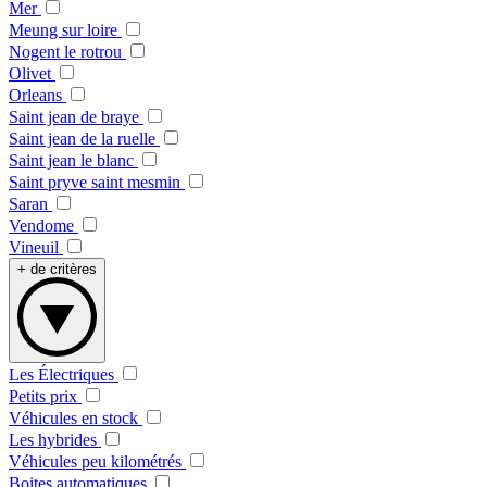
Mer
Meung sur loire
Nogent le rotrou
Olivet
Orleans
Saint jean de braye
Saint jean de la ruelle
Saint jean le blanc
Saint pryve saint mesmin
Saran
Vendome
Vineuil
+ de critères
Les Électriques
Petits prix
Véhicules en stock
Les hybrides
Véhicules peu kilométrés
Boites automatiques