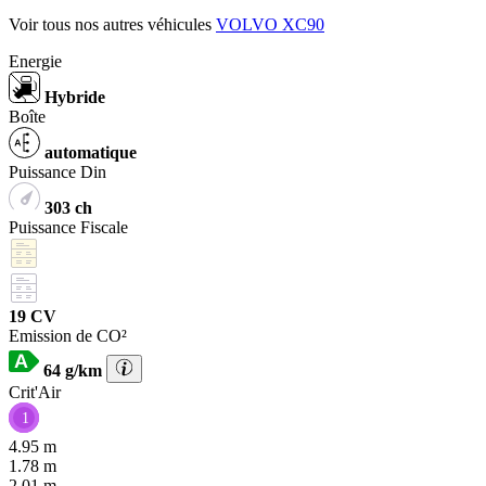
Voir tous nos autres véhicules
VOLVO XC90
Energie
Hybride
Boîte
automatique
Puissance Din
303 ch
Puissance Fiscale
19 CV
Emission de CO²
64 g/km
Crit'Air
1
4.95 m
1.78 m
2.01 m