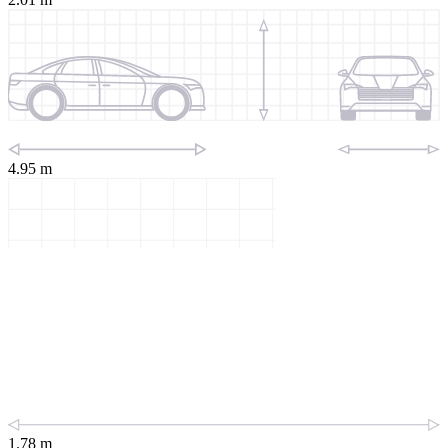
4.95 m
1.78 m