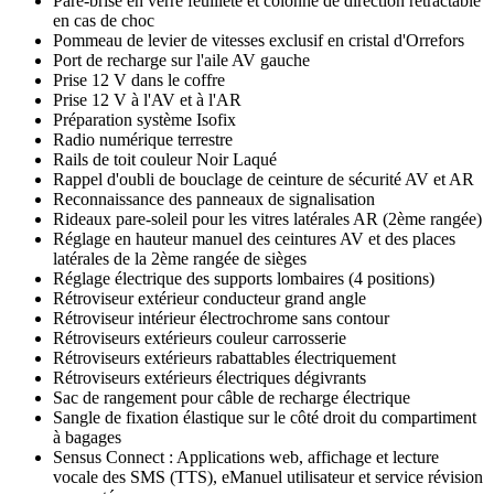
Pare-brise en verre feuilleté et colonne de direction rétractable
en cas de choc
Pommeau de levier de vitesses exclusif en cristal d'Orrefors
Port de recharge sur l'aile AV gauche
Prise 12 V dans le coffre
Prise 12 V à l'AV et à l'AR
Préparation système Isofix
Radio numérique terrestre
Rails de toit couleur Noir Laqué
Rappel d'oubli de bouclage de ceinture de sécurité AV et AR
Reconnaissance des panneaux de signalisation
Rideaux pare-soleil pour les vitres latérales AR (2ème rangée)
Réglage en hauteur manuel des ceintures AV et des places
latérales de la 2ème rangée de sièges
Réglage électrique des supports lombaires (4 positions)
Rétroviseur extérieur conducteur grand angle
Rétroviseur intérieur électrochrome sans contour
Rétroviseurs extérieurs couleur carrosserie
Rétroviseurs extérieurs rabattables électriquement
Rétroviseurs extérieurs électriques dégivrants
Sac de rangement pour câble de recharge électrique
Sangle de fixation élastique sur le côté droit du compartiment
à bagages
Sensus Connect : Applications web, affichage et lecture
vocale des SMS (TTS), eManuel utilisateur et service révision