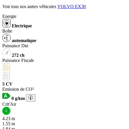
Voir tous nos autres véhicules
VOLVO EX30
Energie
Electrique
Boîte
automatique
Puissance Din
272 ch
Puissance Fiscale
5 CV
Emission de CO²
0 g/km
Crit'Air
0
4.23 m
1.55 m
1.84 m