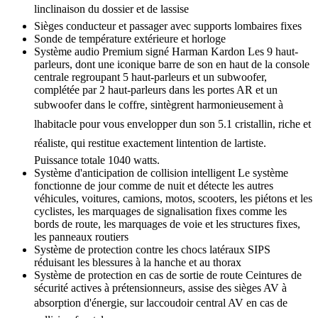
linclinaison du dossier et de lassise
Sièges conducteur et passager avec supports lombaires fixes
Sonde de température extérieure et horloge
Système audio Premium signé Harman Kardon Les 9 haut-
parleurs, dont une iconique barre de son en haut de la console
centrale regroupant 5 haut-parleurs et un subwoofer,
complétée par 2 haut-parleurs dans les portes AR et un
subwoofer dans le coffre, sintègrent harmonieusement à
lhabitacle pour vous envelopper dun son 5.1 cristallin, riche et
réaliste, qui restitue exactement lintention de lartiste.
Puissance totale 1040 watts.
Système d'anticipation de collision intelligent Le système
fonctionne de jour comme de nuit et détecte les autres
véhicules, voitures, camions, motos, scooters, les piétons et les
cyclistes, les marquages de signalisation fixes comme les
bords de route, les marquages de voie et les structures fixes,
les panneaux routiers
Système de protection contre les chocs latéraux SIPS
réduisant les blessures à la hanche et au thorax
Système de protection en cas de sortie de route Ceintures de
sécurité actives à prétensionneurs, assise des sièges AV à
absorption d'énergie, sur laccoudoir central AV en cas de