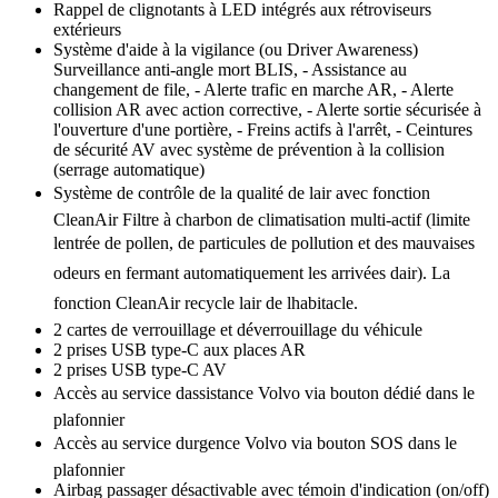
Rappel de clignotants à LED intégrés aux rétroviseurs
extérieurs
Système d'aide à la vigilance (ou Driver Awareness)
Surveillance anti-angle mort BLIS, - Assistance au
changement de file, - Alerte trafic en marche AR, - Alerte
collision AR avec action corrective, - Alerte sortie sécurisée à
l'ouverture d'une portière, - Freins actifs à l'arrêt, - Ceintures
de sécurité AV avec système de prévention à la collision
(serrage automatique)
Système de contrôle de la qualité de lair avec fonction
CleanAir Filtre à charbon de climatisation multi-actif (limite
lentrée de pollen, de particules de pollution et des mauvaises
odeurs en fermant automatiquement les arrivées dair). La
fonction CleanAir recycle lair de lhabitacle.
2 cartes de verrouillage et déverrouillage du véhicule
2 prises USB type-C aux places AR
2 prises USB type-C AV
Accès au service dassistance Volvo via bouton dédié dans le
plafonnier
Accès au service durgence Volvo via bouton SOS dans le
plafonnier
Airbag passager désactivable avec témoin d'indication (on/off)