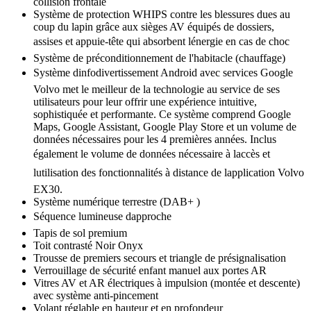
collision frontale
Système de protection WHIPS contre les blessures dues au
coup du lapin grâce aux sièges AV équipés de dossiers,
assises et appuie-tête qui absorbent lénergie en cas de choc
Système de préconditionnement de l'habitacle (chauffage)
Système dinfodivertissement Android avec services Google
Volvo met le meilleur de la technologie au service de ses
utilisateurs pour leur offrir une expérience intuitive,
sophistiquée et performante. Ce système comprend Google
Maps, Google Assistant, Google Play Store et un volume de
données nécessaires pour les 4 premières années. Inclus
également le volume de données nécessaire à laccès et
lutilisation des fonctionnalités à distance de lapplication Volvo
EX30.
Système numérique terrestre (DAB+ )
Séquence lumineuse dapproche
Tapis de sol premium
Toit contrasté Noir Onyx
Trousse de premiers secours et triangle de présignalisation
Verrouillage de sécurité enfant manuel aux portes AR
Vitres AV et AR électriques à impulsion (montée et descente)
avec système anti-pincement
Volant réglable en hauteur et en profondeur