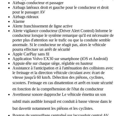
Airbags conducteur et passager
Airbags latéraux droit et gauche pour le conducteur et droit
pour le passager AV
Airbags rideaux
Alarme
Alerte franchissement de ligne active
Alerte vigilance conducteur (Driver Alert Control) Informe le
conducteur lorsque le système remarque qu'il est nécessaire de
porter plus d'attention sur le trafic ou que la conduite semble
anormale. Si le conducteur ne réagit pas, alors le véhicule
pourra effectuer un arrêt de sécurité
Apple CarPlay sans fil
Application Volvo EX30 sur smartphone (iOS et Android)
Appuie-tête sur chaque siège, réglable en hauteur
Assistance à l'anticipation et à l'atténuation des collisions avec
le freinage et la direction véhicule circulant avec écart de
vitesse jusqu'à 60 km/h. Détection des piétons, cyclistes,
scooters. Freinage en cas dinattention et arrêt en toute sécurité
en fonction de la compréhension de l'état du conducteur
Avertisseur sonore dapproche Le véhicule émettra un son
subtil mais audible lorsquil est conduit à basse vitesse dans le
but davertir notamment les piétons et les cyclistes.
Bouton de verrouillage centralisé sur laccoudoir central AV