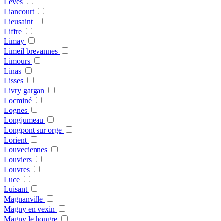
Leves
Liancourt
Lieusaint
Liffre
Limay
Limeil brevannes
Limours
Linas
Lisses
Livry gargan
Locminé
Lognes
Longjumeau
Longpont sur orge
Lorient
Louveciennes
Louviers
Louvres
Luce
Luisant
Magnanville
Magny en vexin
Magny le hongre