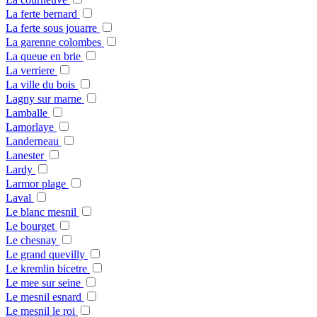
La ferte bernard
La ferte sous jouarre
La garenne colombes
La queue en brie
La verriere
La ville du bois
Lagny sur marne
Lamballe
Lamorlaye
Landerneau
Lanester
Lardy
Larmor plage
Laval
Le blanc mesnil
Le bourget
Le chesnay
Le grand quevilly
Le kremlin bicetre
Le mee sur seine
Le mesnil esnard
Le mesnil le roi