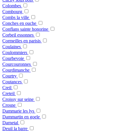
Colombes
Combourg
Combs la ville
Conches en ouche
Conflans sainte honorine
Corbeil essonnes
Cormeilles en parisis
Coulaines
Coulommiers
Courbevoie
Courcouronnes
Courdimanche
Courtry
Coutances
Creil
Creteil
Croissy sur seine
Crosne
Dammarie les lys
Dammartin en goele
Darnetal
Deuil la barre