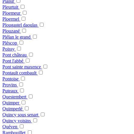
Plaisir
Pleurtuit
Ploemeur
Ploermel
Plougastel daoulas
Plouzané
Plélan le grand
Pléscop
Poissy
Pont château
Pont l'abbé
Pont sainte maxence
Pontault combault
Pontoise
Provins
Puteaux
Questembert
Quimper
Quimperlé
Quincy sous senart
Quincy voisins
Quéven
Rambouillet