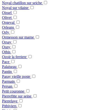
Noyal chatillon sur seiche
Noyal sur vilaine
Oissel
Olivet
Orgeval
Orleans
Orly
Ormesson sur marne
Orsay
Osny
Othis
Ozoir la ferriere
Pace
Palaiseau
Pantin
Paray vieille poste
Parmain
Persan
Petit couronne
Pierrefitte sur seine
Pierrelaye
Pithiviers