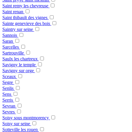
Saint remy les chevreuse
Saint renan
Saint thibault des vignes
Sainte genevieve des bois
Saintry sur seine
Sannois
Saran
Sarcelles
Sartrouville
Saulx les chartreux
Savigny le temple
Savigny sur orge
Sceaux
Segre
Senlis
Sens
Serris
Sevran
Sevres
Soisy sous montmorency
Soisy sur seine
Sotteville les rouen