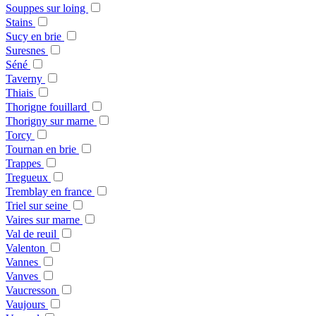
Souppes sur loing
Stains
Sucy en brie
Suresnes
Séné
Taverny
Thiais
Thorigne fouillard
Thorigny sur marne
Torcy
Tournan en brie
Trappes
Tregueux
Tremblay en france
Triel sur seine
Vaires sur marne
Val de reuil
Valenton
Vannes
Vanves
Vaucresson
Vaujours