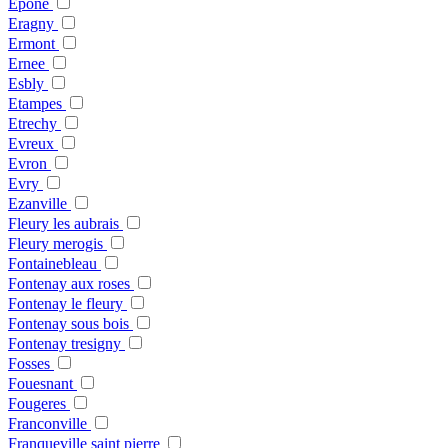
Epone
Eragny
Ermont
Ernee
Esbly
Etampes
Etrechy
Evreux
Evron
Evry
Ezanville
Fleury les aubrais
Fleury merogis
Fontainebleau
Fontenay aux roses
Fontenay le fleury
Fontenay sous bois
Fontenay tresigny
Fosses
Fouesnant
Fougeres
Franconville
Franqueville saint pierre