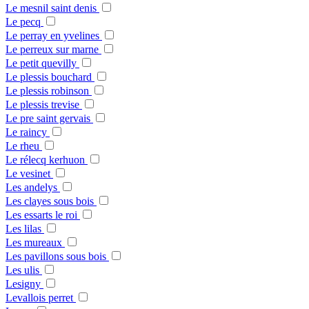
Le mesnil saint denis
Le pecq
Le perray en yvelines
Le perreux sur marne
Le petit quevilly
Le plessis bouchard
Le plessis robinson
Le plessis trevise
Le pre saint gervais
Le raincy
Le rheu
Le rélecq kerhuon
Le vesinet
Les andelys
Les clayes sous bois
Les essarts le roi
Les lilas
Les mureaux
Les pavillons sous bois
Les ulis
Lesigny
Levallois perret