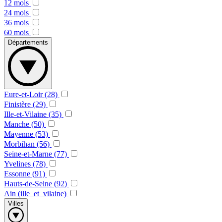
12 mois
24 mois
36 mois
60 mois
Départements
Eure-et-Loir (28)
Finistère (29)
Ille-et-Vilaine (35)
Manche (50)
Mayenne (53)
Morbihan (56)
Seine-et-Marne (77)
Yvelines (78)
Essonne (91)
Hauts-de-Seine (92)
Ain (ille_et_vilaine)
Villes