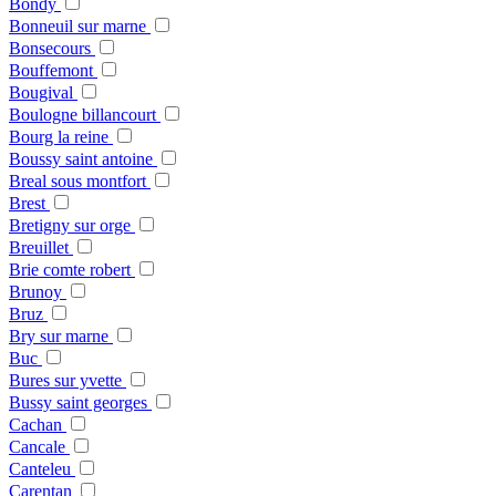
Bondy
Bonneuil sur marne
Bonsecours
Bouffemont
Bougival
Boulogne billancourt
Bourg la reine
Boussy saint antoine
Breal sous montfort
Brest
Bretigny sur orge
Breuillet
Brie comte robert
Brunoy
Bruz
Bry sur marne
Buc
Bures sur yvette
Bussy saint georges
Cachan
Cancale
Canteleu
Carentan