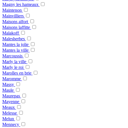
Magny les hameaux
Maintenon
Mainvilliers
Maisons alfort
Maisons laffitte
Malakoff
Malesherbes
Mantes la jolie
Mantes la ville
Marcoussis
Marly la ville
Marly le roi
Marolles en brie
Maromme
Massy
Maule
Maurepas
Mayenne
Meaux
Melesse
Melun
Mennecy