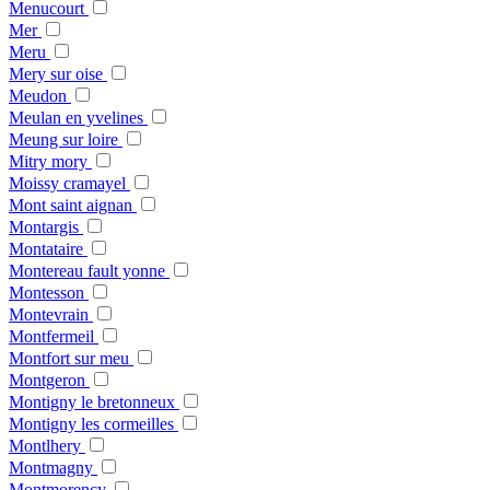
Menucourt
Mer
Meru
Mery sur oise
Meudon
Meulan en yvelines
Meung sur loire
Mitry mory
Moissy cramayel
Mont saint aignan
Montargis
Montataire
Montereau fault yonne
Montesson
Montevrain
Montfermeil
Montfort sur meu
Montgeron
Montigny le bretonneux
Montigny les cormeilles
Montlhery
Montmagny
Montmorency