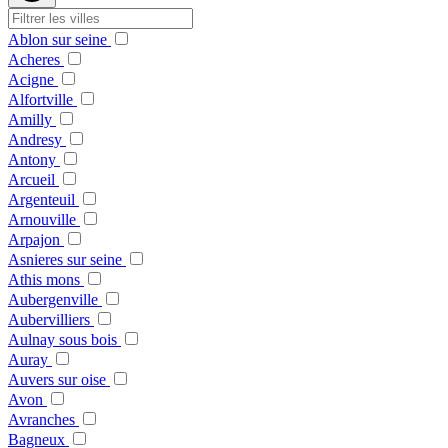
Ablon sur seine
Acheres
Acigne
Alfortville
Amilly
Andresy
Antony
Arcueil
Argenteuil
Arnouville
Arpajon
Asnieres sur seine
Athis mons
Aubergenville
Aubervilliers
Aulnay sous bois
Auray
Auvers sur oise
Avon
Avranches
Bagneux