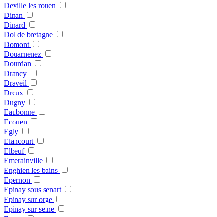
Deville les rouen
Dinan
Dinard
Dol de bretagne
Domont
Douarnenez
Dourdan
Drancy
Draveil
Dreux
Dugny
Eaubonne
Ecouen
Egly
Elancourt
Elbeuf
Emerainville
Enghien les bains
Epernon
Epinay sous senart
Epinay sur orge
Epinay sur seine