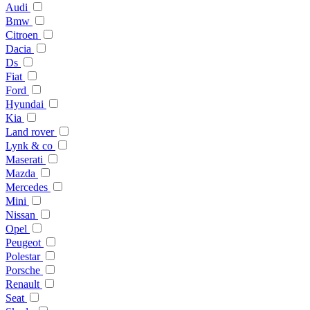
Audi
Bmw
Citroen
Dacia
Ds
Fiat
Ford
Hyundai
Kia
Land rover
Lynk & co
Maserati
Mazda
Mercedes
Mini
Nissan
Opel
Peugeot
Polestar
Porsche
Renault
Seat