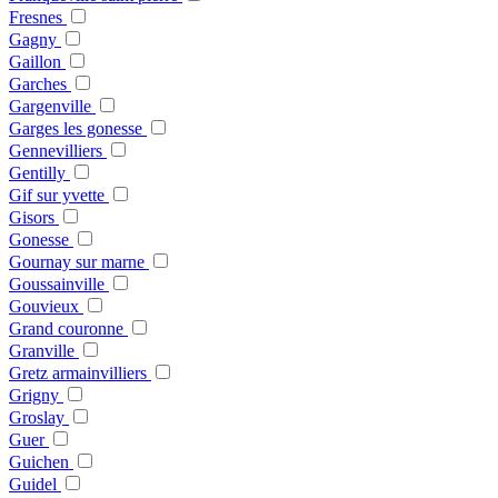
Fresnes
Gagny
Gaillon
Garches
Gargenville
Garges les gonesse
Gennevilliers
Gentilly
Gif sur yvette
Gisors
Gonesse
Gournay sur marne
Goussainville
Gouvieux
Grand couronne
Granville
Gretz armainvilliers
Grigny
Groslay
Guer
Guichen
Guidel