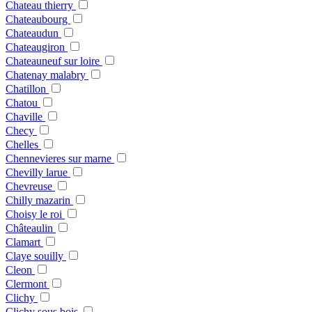
Chateau thierry
Chateaubourg
Chateaudun
Chateaugiron
Chateauneuf sur loire
Chatenay malabry
Chatillon
Chatou
Chaville
Checy
Chelles
Chennevieres sur marne
Chevilly larue
Chevreuse
Chilly mazarin
Choisy le roi
Châteaulin
Clamart
Claye souilly
Cleon
Clermont
Clichy
Clichy sous bois