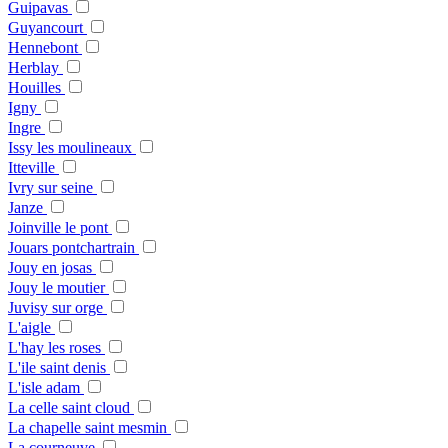
Guipavas
Guyancourt
Hennebont
Herblay
Houilles
Igny
Ingre
Issy les moulineaux
Itteville
Ivry sur seine
Janze
Joinville le pont
Jouars pontchartrain
Jouy en josas
Jouy le moutier
Juvisy sur orge
L'aigle
L'hay les roses
L'ile saint denis
L'isle adam
La celle saint cloud
La chapelle saint mesmin
La courneuve