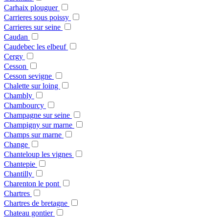
Carhaix plouguer
Carrieres sous poissy
Carrieres sur seine
Caudan
Caudebec les elbeuf
Cergy
Cesson
Cesson sevigne
Chalette sur loing
Chambly
Chambourcy
Champagne sur seine
Champigny sur marne
Champs sur marne
Change
Chanteloup les vignes
Chantepie
Chantilly
Charenton le pont
Chartres
Chartres de bretagne
Chateau gontier