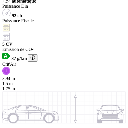
automatique
Puissance Din
92 ch
Puissance Fiscale
5 CV
Emission de CO²
87 g/km
Crit'Air
1
3.94 m
1.5 m
1.75 m