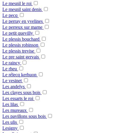
Le mesnil le roi
Le mesnil saint denis
Le pecq
Le perray en yvelines
Le perreux sur marne
Le petit quevilly
Le plessis bouchard
Le plessis robinson
Le plessis trevise
Le pre saint gervais
Le raincy
Le rheu
Le rélecq kerhuon
Le vesinet
Les andelys
Les clayes sous bois
Les essarts le roi
Les lilas
Les mureaux
Les pavillons sous bois
Les ulis
Lesigny