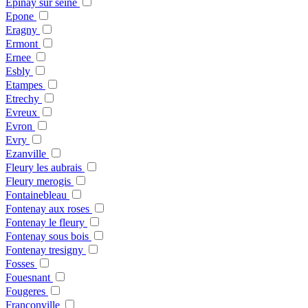
Epinay sur seine
Epone
Eragny
Ermont
Ernee
Esbly
Etampes
Etrechy
Evreux
Evron
Evry
Ezanville
Fleury les aubrais
Fleury merogis
Fontainebleau
Fontenay aux roses
Fontenay le fleury
Fontenay sous bois
Fontenay tresigny
Fosses
Fouesnant
Fougeres
Franconville