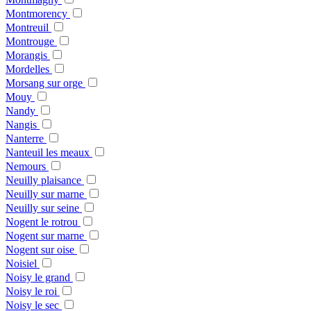
Montmorency
Montreuil
Montrouge
Morangis
Mordelles
Morsang sur orge
Mouy
Nandy
Nangis
Nanterre
Nanteuil les meaux
Nemours
Neuilly plaisance
Neuilly sur marne
Neuilly sur seine
Nogent le rotrou
Nogent sur marne
Nogent sur oise
Noisiel
Noisy le grand
Noisy le roi
Noisy le sec