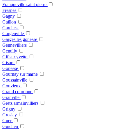
Franqueville saint pierre
Fresnes
Gagny
Gaillon
Garches
Gargenville
Garges les gonesse
Gennevilliers
Gentilly
Gif sur yvette
Gisors
Gonesse
Gournay sur marne
Goussainville
Gouvieux
Grand couronne
Granville
Gretz armainvilliers
Grigny
Groslay
Guer
Guichen