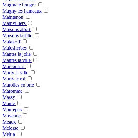
Magny le hongre
Magny les hameaux
Maintenon
Mainvilliers
Maisons alfort
Maisons laffitte
Malakoff
Malesherbes
Mantes la jolie
Mantes la ville
Marcoussis
Marly la ville
Marly le roi
Marolles en brie
Maromme
Massy
Maule
Maurepas
Mayenne
Meaux
Melesse
Melun