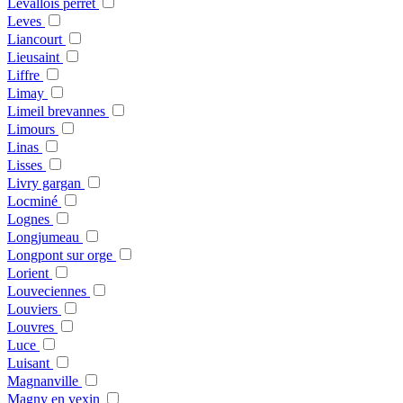
Levallois perret
Leves
Liancourt
Lieusaint
Liffre
Limay
Limeil brevannes
Limours
Linas
Lisses
Livry gargan
Locminé
Lognes
Longjumeau
Longpont sur orge
Lorient
Louveciennes
Louviers
Louvres
Luce
Luisant
Magnanville
Magny en vexin