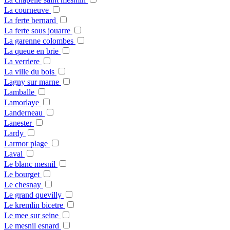
La courneuve
La ferte bernard
La ferte sous jouarre
La garenne colombes
La queue en brie
La verriere
La ville du bois
Lagny sur marne
Lamballe
Lamorlaye
Landerneau
Lanester
Lardy
Larmor plage
Laval
Le blanc mesnil
Le bourget
Le chesnay
Le grand quevilly
Le kremlin bicetre
Le mee sur seine
Le mesnil esnard