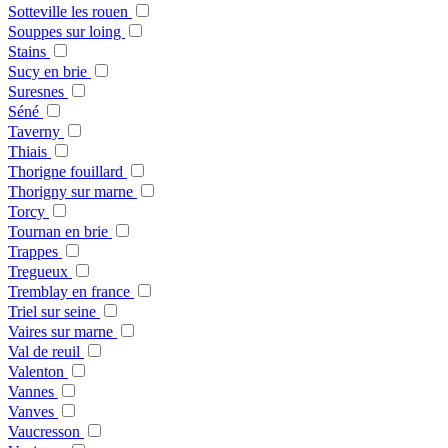
Sotteville les rouen
Souppes sur loing
Stains
Sucy en brie
Suresnes
Séné
Taverny
Thiais
Thorigne fouillard
Thorigny sur marne
Torcy
Tournan en brie
Trappes
Tregueux
Tremblay en france
Triel sur seine
Vaires sur marne
Val de reuil
Valenton
Vannes
Vanves
Vaucresson