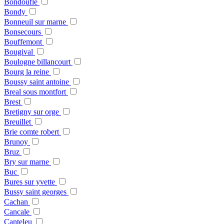
Bondoufle
Bondy
Bonneuil sur marne
Bonsecours
Bouffemont
Bougival
Boulogne billancourt
Bourg la reine
Boussy saint antoine
Breal sous montfort
Brest
Bretigny sur orge
Breuillet
Brie comte robert
Brunoy
Bruz
Bry sur marne
Buc
Bures sur yvette
Bussy saint georges
Cachan
Cancale
Canteleu