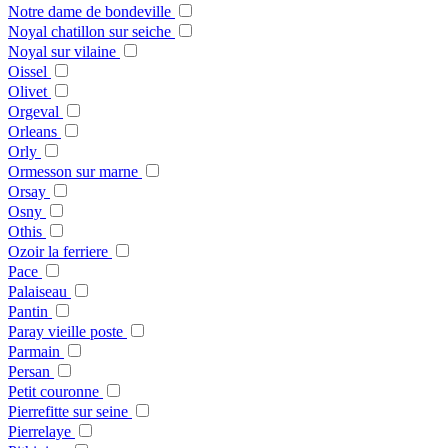
Notre dame de bondeville
Noyal chatillon sur seiche
Noyal sur vilaine
Oissel
Olivet
Orgeval
Orleans
Orly
Ormesson sur marne
Orsay
Osny
Othis
Ozoir la ferriere
Pace
Palaiseau
Pantin
Paray vieille poste
Parmain
Persan
Petit couronne
Pierrefitte sur seine
Pierrelaye