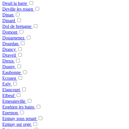
Deuil la barre
Deville les rouen
Dinan
Dinard
Dol de bretagne
Domont
Douarnenez
Dourdan
Drancy
Draveil
Dreux
Dugny
Eaubonne
Ecouen
Egly
Elancourt
Elbeuf
Emerainville
Enghien les bains
Epernon
Epinay sous senart
Epinay sur orge