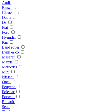
Audi
Bmw
Citroen
Dacia
Ds
Fiat
Ford
Hyundai
Kia
Land rover
Lynk & co
Maserati
Mazda
Mercedes
Mini
Nissan
Opel
Peugeot
Polestar
Porsche
Renault
Seat