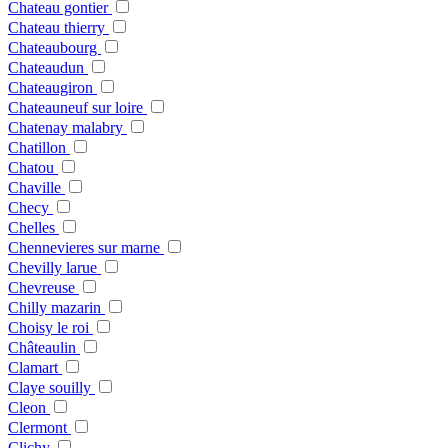
Chateau gontier
Chateau thierry
Chateaubourg
Chateaudun
Chateaugiron
Chateauneuf sur loire
Chatenay malabry
Chatillon
Chatou
Chaville
Checy
Chelles
Chennevieres sur marne
Chevilly larue
Chevreuse
Chilly mazarin
Choisy le roi
Châteaulin
Clamart
Claye souilly
Cleon
Clermont
Clichy