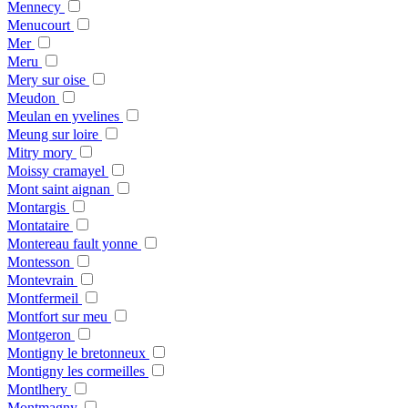
Mennecy
Menucourt
Mer
Meru
Mery sur oise
Meudon
Meulan en yvelines
Meung sur loire
Mitry mory
Moissy cramayel
Mont saint aignan
Montargis
Montataire
Montereau fault yonne
Montesson
Montevrain
Montfermeil
Montfort sur meu
Montgeron
Montigny le bretonneux
Montigny les cormeilles
Montlhery
Montmagny