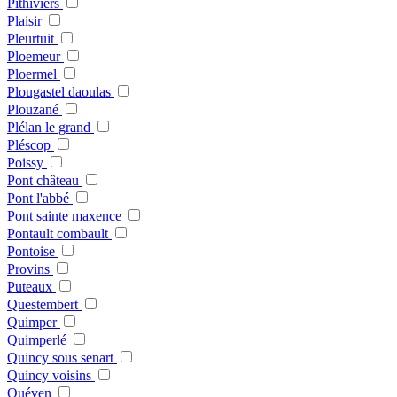
Pithiviers
Plaisir
Pleurtuit
Ploemeur
Ploermel
Plougastel daoulas
Plouzané
Plélan le grand
Pléscop
Poissy
Pont château
Pont l'abbé
Pont sainte maxence
Pontault combault
Pontoise
Provins
Puteaux
Questembert
Quimper
Quimperlé
Quincy sous senart
Quincy voisins
Quéven