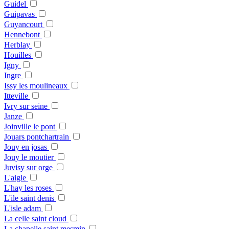
Guidel
Guipavas
Guyancourt
Hennebont
Herblay
Houilles
Igny
Ingre
Issy les moulineaux
Itteville
Ivry sur seine
Janze
Joinville le pont
Jouars pontchartrain
Jouy en josas
Jouy le moutier
Juvisy sur orge
L'aigle
L'hay les roses
L'ile saint denis
L'isle adam
La celle saint cloud
La chapelle saint mesmin