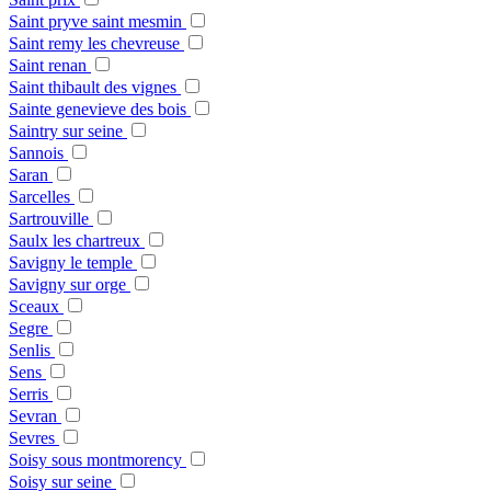
Saint pryve saint mesmin
Saint remy les chevreuse
Saint renan
Saint thibault des vignes
Sainte genevieve des bois
Saintry sur seine
Sannois
Saran
Sarcelles
Sartrouville
Saulx les chartreux
Savigny le temple
Savigny sur orge
Sceaux
Segre
Senlis
Sens
Serris
Sevran
Sevres
Soisy sous montmorency
Soisy sur seine