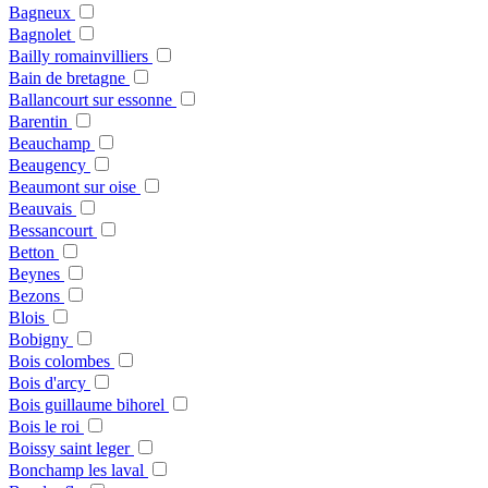
Bagneux
Bagnolet
Bailly romainvilliers
Bain de bretagne
Ballancourt sur essonne
Barentin
Beauchamp
Beaugency
Beaumont sur oise
Beauvais
Bessancourt
Betton
Beynes
Bezons
Blois
Bobigny
Bois colombes
Bois d'arcy
Bois guillaume bihorel
Bois le roi
Boissy saint leger
Bonchamp les laval