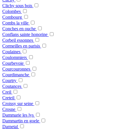
Clichy sous bois
Colombes
Combourg
Combs la ville
Conches en ouche
Conflans sainte honorine
Corbeil essonnes
Cormeilles en parisis
Coulaines
Coulommiers
Courbevoie
Courcouronnes
Courdimanche
Courtry
Coutances
Creil
Creteil
Croissy sur seine
Crosne
Dammarie les lys
Dammartin en goele
Darnetal