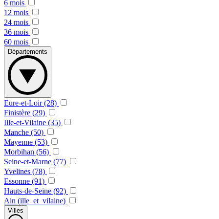
6 mois
12 mois
24 mois
36 mois
60 mois
Départements
Eure-et-Loir (28)
Finistère (29)
Ille-et-Vilaine (35)
Manche (50)
Mayenne (53)
Morbihan (56)
Seine-et-Marne (77)
Yvelines (78)
Essonne (91)
Hauts-de-Seine (92)
Ain (ille_et_vilaine)
Villes