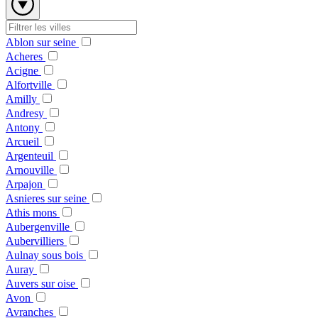
Ablon sur seine
Acheres
Acigne
Alfortville
Amilly
Andresy
Antony
Arcueil
Argenteuil
Arnouville
Arpajon
Asnieres sur seine
Athis mons
Aubergenville
Aubervilliers
Aulnay sous bois
Auray
Auvers sur oise
Avon
Avranches