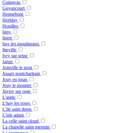
Guipavas
Guyancourt
Hennebont
Herblay
Houilles
Igny
Ingre
Issy les moulineaux
Itteville
Ivry sur seine
Janze
Joinville le pont
Jouars pontchartrain
Jouy en josas
Jouy le moutier
Juvisy sur orge
L'aigle
L'hay les roses
L'ile saint denis
L'isle adam
La celle saint cloud
La chapelle saint mesmin
La courneuve