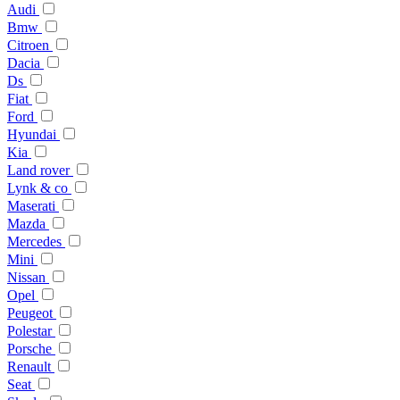
Audi
Bmw
Citroen
Dacia
Ds
Fiat
Ford
Hyundai
Kia
Land rover
Lynk & co
Maserati
Mazda
Mercedes
Mini
Nissan
Opel
Peugeot
Polestar
Porsche
Renault
Seat