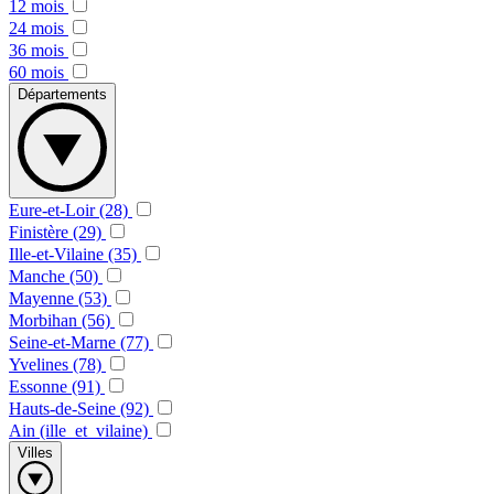
12 mois
24 mois
36 mois
60 mois
Départements
Eure-et-Loir (28)
Finistère (29)
Ille-et-Vilaine (35)
Manche (50)
Mayenne (53)
Morbihan (56)
Seine-et-Marne (77)
Yvelines (78)
Essonne (91)
Hauts-de-Seine (92)
Ain (ille_et_vilaine)
Villes