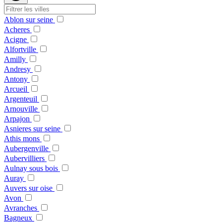
Ablon sur seine
Acheres
Acigne
Alfortville
Amilly
Andresy
Antony
Arcueil
Argenteuil
Arnouville
Arpajon
Asnieres sur seine
Athis mons
Aubergenville
Aubervilliers
Aulnay sous bois
Auray
Auvers sur oise
Avon
Avranches
Bagneux