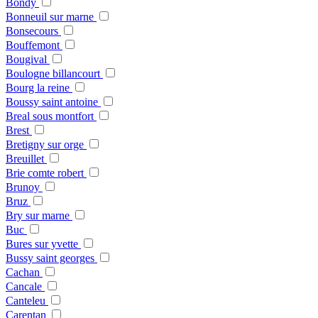
Bondy
Bonneuil sur marne
Bonsecours
Bouffemont
Bougival
Boulogne billancourt
Bourg la reine
Boussy saint antoine
Breal sous montfort
Brest
Bretigny sur orge
Breuillet
Brie comte robert
Brunoy
Bruz
Bry sur marne
Buc
Bures sur yvette
Bussy saint georges
Cachan
Cancale
Canteleu
Carentan