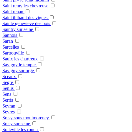
Saint remy les chevreuse
Saint renan
Saint thibault des vignes
Sainte genevieve des bois
Saintry sur seine
Sannois
Saran
Sarcelles
Sartrouville
Saulx les chartreux
Savigny le temple
Savigny sur orge
Sceaux
Segre
Senlis
Sens
Serris
Sevran
Sevres
Soisy sous montmorency
Soisy sur seine
Sotteville les rouen