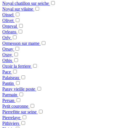
Noyal chatillon sur seiche
Noyal sur vilaine
Oissel
Olivet
Orgeval
Orleans
Orly
Ormesson sur marne
Orsay
Osny
Othis
Ozoir la ferriere
Pace
Palaiseau
Pantin
Paray vieille poste
Parmain
Persan
Petit couronne
Pierrefitte sur seine
Pierrelaye
Pithiviers