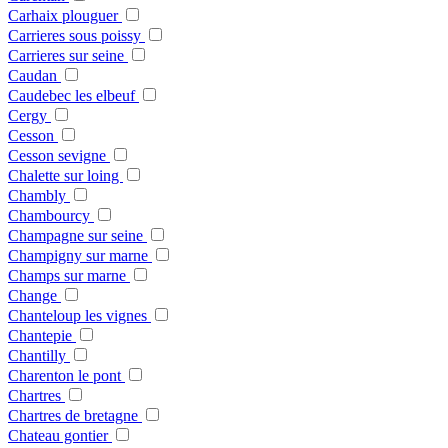
Carhaix plouguer
Carrieres sous poissy
Carrieres sur seine
Caudan
Caudebec les elbeuf
Cergy
Cesson
Cesson sevigne
Chalette sur loing
Chambly
Chambourcy
Champagne sur seine
Champigny sur marne
Champs sur marne
Change
Chanteloup les vignes
Chantepie
Chantilly
Charenton le pont
Chartres
Chartres de bretagne
Chateau gontier