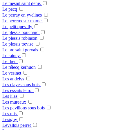
Le mesnil saint denis
Le pecq
Le perray en yvelines
Le perreux sur marne
Le petit quevilly
Le plessis bouchard
Le plessis robinson
Le plessis trevise
Le pre saint gervais
Le raincy
Le rheu
Le rélecq kerhuon
Le vesinet
Les andelys
Les clayes sous bois
Les essarts le roi
Les lilas
Les mureaux
Les pavillons sous bois
Les ulis
Lesigny
Levallois perret