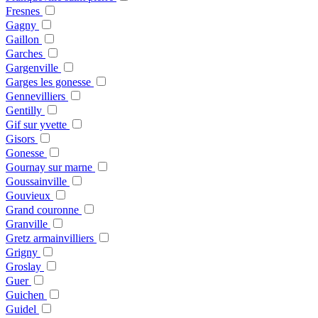
Fresnes
Gagny
Gaillon
Garches
Gargenville
Garges les gonesse
Gennevilliers
Gentilly
Gif sur yvette
Gisors
Gonesse
Gournay sur marne
Goussainville
Gouvieux
Grand couronne
Granville
Gretz armainvilliers
Grigny
Groslay
Guer
Guichen
Guidel