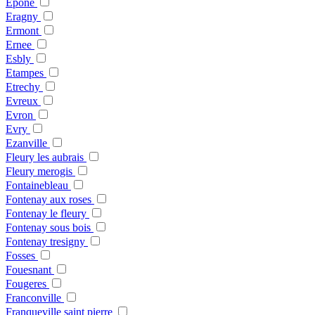
Epone
Eragny
Ermont
Ernee
Esbly
Etampes
Etrechy
Evreux
Evron
Evry
Ezanville
Fleury les aubrais
Fleury merogis
Fontainebleau
Fontenay aux roses
Fontenay le fleury
Fontenay sous bois
Fontenay tresigny
Fosses
Fouesnant
Fougeres
Franconville
Franqueville saint pierre