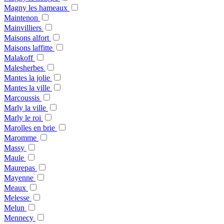
Magny les hameaux
Maintenon
Mainvilliers
Maisons alfort
Maisons laffitte
Malakoff
Malesherbes
Mantes la jolie
Mantes la ville
Marcoussis
Marly la ville
Marly le roi
Marolles en brie
Maromme
Massy
Maule
Maurepas
Mayenne
Meaux
Melesse
Melun
Mennecy