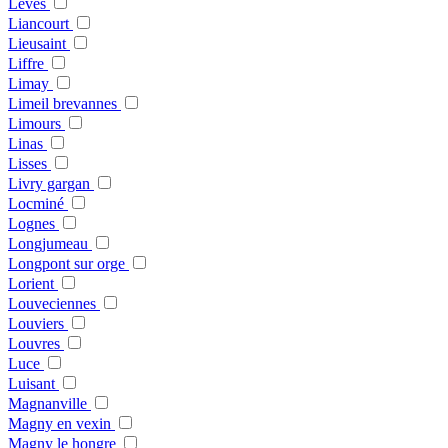
Leves
Liancourt
Lieusaint
Liffre
Limay
Limeil brevannes
Limours
Linas
Lisses
Livry gargan
Locminé
Lognes
Longjumeau
Longpont sur orge
Lorient
Louveciennes
Louviers
Louvres
Luce
Luisant
Magnanville
Magny en vexin
Magny le hongre