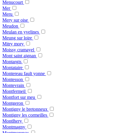
Menucourt
Mer
Meru
Mery sur oise
Meudon
Meulan en yvelines
Meung sur loire
Mitry mory
Moissy cramayel
Mont saint aignan
Montargis
Montataire
Montereau fault yonne
Montesson
Montevrain
Montfermeil
Montfort sur meu
Montgeron
Montigny le bretonneux
Montigny les cormeilles
Montlhery
Montmagny
Montmorency