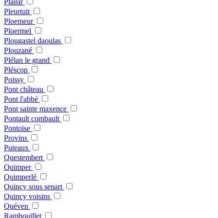
Plaisir
Pleurtuit
Ploemeur
Ploermel
Plougastel daoulas
Plouzané
Plélan le grand
Pléscop
Poissy
Pont château
Pont l'abbé
Pont sainte maxence
Pontault combault
Pontoise
Provins
Puteaux
Questembert
Quimper
Quimperlé
Quincy sous senart
Quincy voisins
Quéven
Rambouillet