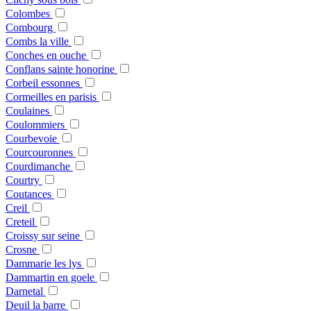
Colombes
Combourg
Combs la ville
Conches en ouche
Conflans sainte honorine
Corbeil essonnes
Cormeilles en parisis
Coulaines
Coulommiers
Courbevoie
Courcouronnes
Courdimanche
Courtry
Coutances
Creil
Creteil
Croissy sur seine
Crosne
Dammarie les lys
Dammartin en goele
Darnetal
Deuil la barre