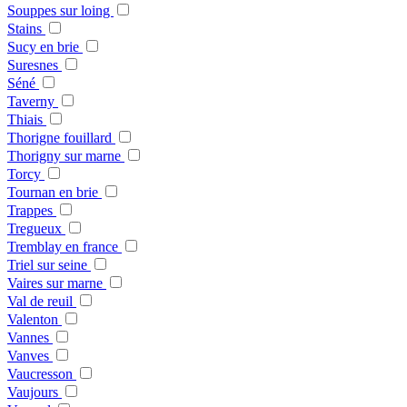
Souppes sur loing
Stains
Sucy en brie
Suresnes
Séné
Taverny
Thiais
Thorigne fouillard
Thorigny sur marne
Torcy
Tournan en brie
Trappes
Tregueux
Tremblay en france
Triel sur seine
Vaires sur marne
Val de reuil
Valenton
Vannes
Vanves
Vaucresson
Vaujours