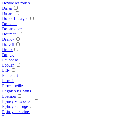
Deville les rouen
Dinan
Dinard
Dol de bretagne
Domont
Douarnenez
Dourdan
Drancy
Draveil
Dreux
Dugny
Eaubonne
Ecouen
Egly
Elancourt
Elbeuf
Emerainville
Enghien les bains
Epernon
Epinay sous senart
Epinay sur orge
Epinay sur seine