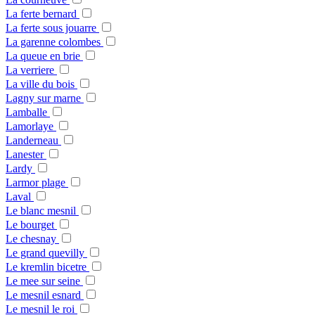
La ferte bernard
La ferte sous jouarre
La garenne colombes
La queue en brie
La verriere
La ville du bois
Lagny sur marne
Lamballe
Lamorlaye
Landerneau
Lanester
Lardy
Larmor plage
Laval
Le blanc mesnil
Le bourget
Le chesnay
Le grand quevilly
Le kremlin bicetre
Le mee sur seine
Le mesnil esnard
Le mesnil le roi