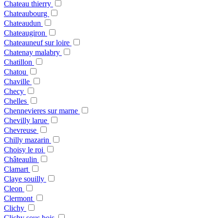
Chateau thierry
Chateaubourg
Chateaudun
Chateaugiron
Chateauneuf sur loire
Chatenay malabry
Chatillon
Chatou
Chaville
Checy
Chelles
Chennevieres sur marne
Chevilly larue
Chevreuse
Chilly mazarin
Choisy le roi
Châteaulin
Clamart
Claye souilly
Cleon
Clermont
Clichy
Clichy sous bois