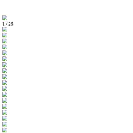
1
/
26