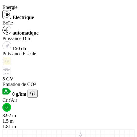
Energie
Electrique
Boîte
automatique
Puissance Din
150 ch
Puissance Fiscale
5 CV
Emission de CO²
0 g/km
Crit'Air
0
3.92 m
1.5 m
1.81 m