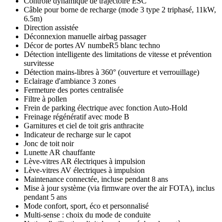
Contrôle dynamique de trajectoire ESC
Câble pour borne de recharge (mode 3 type 2 triphasé, 11kW,
6.5m)
Direction assistée
Déconnexion manuelle airbag passager
Décor de portes AV numbeR5 blanc techno
Détection intelligente des limitations de vitesse et prévention
survitesse
Détection mains-libres à 360° (ouverture et verrouillage)
Eclairage d'ambiance 3 zones
Fermeture des portes centralisée
Filtre à pollen
Frein de parking électrique avec fonction Auto-Hold
Freinage régénératif avec mode B
Garnitures et ciel de toit gris anthracite
Indicateur de recharge sur le capot
Jonc de toit noir
Lunette AR chauffante
Lève-vitres AR électriques à impulsion
Lève-vitres AV électriques à impulsion
Maintenance connectée, incluse pendant 8 ans
Mise à jour système (via firmware over the air FOTA), inclus
pendant 5 ans
Mode confort, sport, éco et personnalisé
Multi-sense : choix du mode de conduite