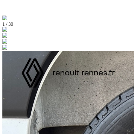
1
/
30