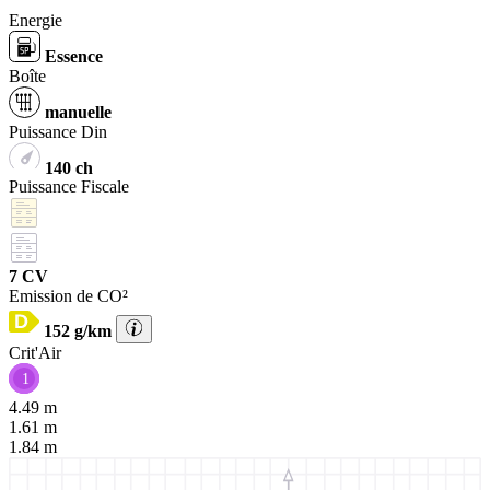
Energie
Essence
Boîte
manuelle
Puissance Din
140 ch
Puissance Fiscale
7 CV
Emission de CO²
152 g/km
Crit'Air
1
4.49 m
1.61 m
1.84 m