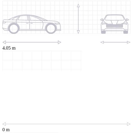
4.05 m
0 m